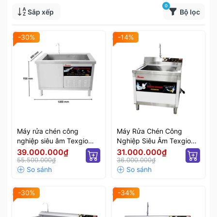
0
Sắp xếp
Bộ lọc
-30%
-14%
Máy rửa chén công
Máy Rửa Chén Công
nghiệp siêu âm Texgio
Nghiệp Siêu Âm Texgio
Ultrasonic Luxury Tgu-
Ultrasonic Luxury TGU-
39.000.000₫
31.000.000₫
1200XS
55.500.000₫
800XS
36.000.000₫
-30%
-34%