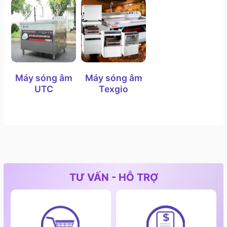
2. Phân loại và cấu tạo máy rửa bát công nghiệp
2.1. Máy rửa chén công nghiệp cửa sập
Máy sóng âm
Máy sóng âm
UTC
Texgio
Máy rửa chén công nghiệp cửa sập
TƯ VẤN - HỖ TRỢ
Máy rửa chén công nghiệp cửa sập là một loại máy
rửa chén công nghiệp phổ biến trong các doanh
nghiệp như nhà hàng, khách sạn và cơ sở ẩm thực
khác. Dưới đây là một phần cấu tạo chung của máy