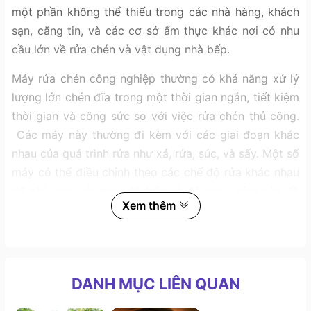
một phần không thể thiếu trong các nhà hàng, khách
sạn, căng tin, và các cơ sở ẩm thực khác nơi có nhu
cầu lớn về rửa chén và vật dụng nhà bếp.
Máy rửa chén công nghiệp thường có khả năng xử lý
lượng lớn chén đĩa trong một thời gian ngắn, tiết kiệm
thời gian và công sức so với việc rửa chén thủ công.
Các máy này thường đi kèm với các giai đoạn khác
nhau của quá trình rửa như xả, rửa, súc, và sấy. Một số
máy có thể điều chỉnh theo các chế độ rửa khác nhau
để phù hợp với mức độ bẩn và độ nhạy cảm của đồ
Xem thêm
dùng.
Các
dòng máy rửa bát công nghiệp
thường được
thiết kế mạnh mẽ và bền bỉ để chịu được tần suất sử
dụng liên tục và lâu dài trong các nhà hàng,
quán ăn
,
DANH MỤC LIÊN QUAN
khách sạn.