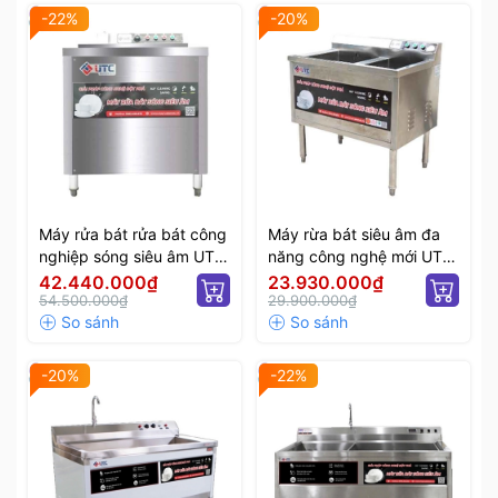
-22%
-20%
Máy rửa bát rửa bát công
Máy rừa bát siêu âm đa
nghiệp sóng siêu âm UTC
năng công nghệ mới UTC
800HS
600SM
42.440.000₫
23.930.000₫
54.500.000₫
29.900.000₫
-20%
-22%