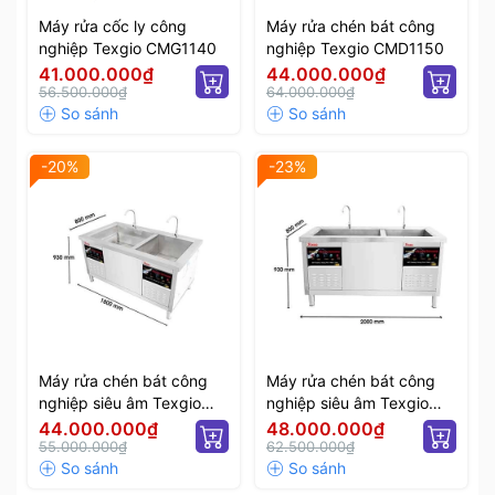
Máy rửa cốc ly công
Máy rửa chén bát công
nghiệp Texgio CMG1140
nghiệp Texgio CMD1150
41.000.000₫
44.000.000₫
56.500.000₫
64.000.000₫
-20%
-23%
Máy rửa chén bát công
Máy rửa chén bát công
nghiệp siêu âm Texgio
nghiệp siêu âm Texgio
Ultrasonic Standard TGU-
Ultrasonic Standard TGU-
44.000.000₫
48.000.000₫
1800SD
55.000.000₫
2000SD
62.500.000₫