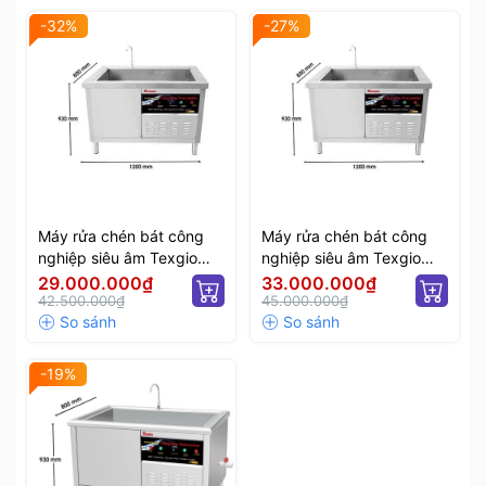
-32%
-27%
Máy rửa chén bát công
Máy rửa chén bát công
nghiệp siêu âm Texgio
nghiệp siêu âm Texgio
Ultrasonic Standard TGU-
Ultrasonic Standard TGU-
29.000.000₫
33.000.000₫
1000SS
42.500.000₫
1200SS
45.000.000₫
-19%