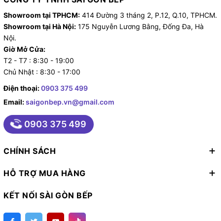
áp suất cần thiết để làm sạch chén đĩa. Nước thường
Showroom tại TPHCM:
414 Đường 3 tháng 2, P.12, Q.10, TPHCM.
được pha trộn với các hóa chất làm sạch để tăng hiệu
Showroom tại Hà Nội:
175 Nguyễn Lương Bằng, Đống Đa, Hà
suất làm việc.
Nội.
Giờ Mở Cửa:
Hệ thống sấy:
Một hệ thống sấy hoặc lớp sấy nhiệt
T2 - T7 : 8:30 - 19:00
thường được tích hợp vào máy để loại bỏ nước và làm
Chủ Nhật : 8:30 - 17:00
khô chén đĩa sau quá trình rửa.
Điện thoại:
0903 375 499
Bảng điều khiển:
Máy có bảng điều khiển điện tử
Email:
saigonbep.vn@gmail.com
hoặc bộ điều khiển PLC (Programmable logic
0903 375 499
controller - Bộ điều khiển logic khả trình hay còn gọi
là bộ điều khiển lập trình: có thể lập trình nhiều bước
CHÍNH SÁCH
rửa cùng lúc) người sử dụng có thể lựa chọn chương
trình rửa phù hợp với các loại dụng cụ nhà bếp và độ
HỖ TRỢ MUA HÀNG
bẩn của chúng.
KẾT NỐI SÀI GÒN BẾP
2.2. Máy rửa chén băng chuyền.
Cũng giống như máy rửa chén công nghiệp cửa