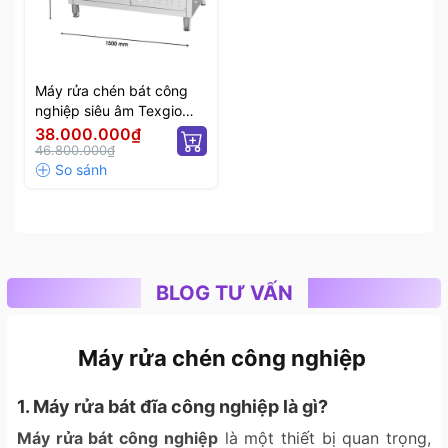
Máy rửa chén bát công
nghiệp siêu âm Texgio
Ultrasonic Standard TGU-
38.000.000₫
1500SS
46.800.000₫
BLOG TƯ VẤN
Máy rửa chén công nghiệp
1. Máy rửa bát đĩa công nghiệp là gì?
Máy rửa bát công nghiệp
là một thiết bị quan trọng,