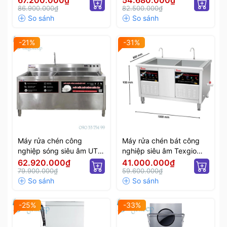
67.200.000₫
54.680.000₫
86.900.000₫
82.500.000₫
-21%
-31%
Máy rửa chén công
Máy rửa chén bát công
nghiệp sóng siêu âm UTC
nghiệp siêu âm Texgio
1800HD
Ultrasonic Standard TGU-
62.920.000₫
41.000.000₫
79.900.000₫
1500SD
59.600.000₫
-25%
-33%