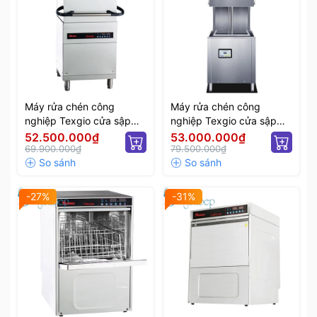
Máy rửa chén công
Máy rửa chén công
nghiệp Texgio cửa sập
nghiệp Texgio cửa sập
CDW1180
CDW1190
52.500.000₫
53.000.000₫
69.900.000₫
79.500.000₫
-27%
-31%