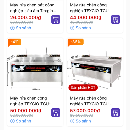
Máy rửa chén bát công
Máy rửa chén công
nghiệp siêu âm Texgio
nghiệp TEXGIO TGU -
Ultrasonic Standard TGU-
1500XD
26.000.000₫
44.000.000₫
800SS
36.900.000₫
46.000.000₫
-4%
-36%
Sản phẩm HOT
Máy rửa chén công
Máy rửa chén công
nghiệp TEXGIO TGU-
nghiệp TEXGIO TGU -
1800XD
2000XD
50.000.000₫
57.000.000₫
52.000.000₫
89.500.000₫