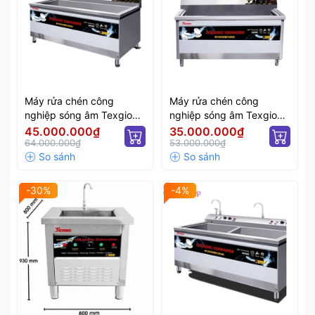
Máy rửa chén công
Máy rửa chén công
nghiệp sóng âm Texgio
nghiệp sóng âm Texgio
Ultrasonic Luxury TGU-
Ultrasonic Luxury TGU-
45.000.000₫
35.000.000₫
1500XS
64.000.000₫
1000XS
53.000.000₫
-30%
-4%