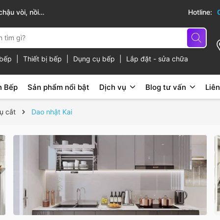
cấp
Hotline:
ủ bếp
|
Thiết bị bếp
|
Dụng cụ bếp
|
Lắp đặt - sửa chữa
n Bếp
Sản phẩm nổi bật
Dịch vụ
Blog tư vấn
Liên
ụ cắt
Dao nhật Kai