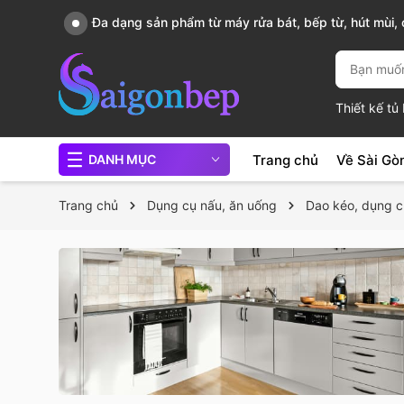
, nồi
Sài Gòn Bếp chuyên thiết bị bếp, gia dụng bếp cao 
Thiết kế t
Trang chủ
Về Sài Gò
DANH MỤC
Trang chủ
Dụng cụ nấu, ăn uống
Dao kéo, dụng c