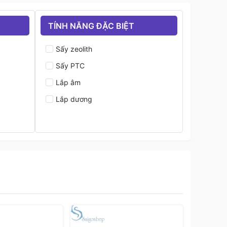
TÍNH NĂNG ĐẶC BIỆT
Sấy zeolith
Sấy PTC
Lắp âm
Lắp dương