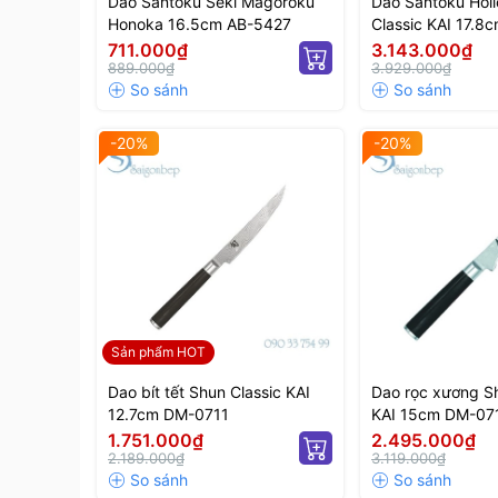
Dao Santoku Seki Magoroku
Dao Santoku Hol
Honoka 16.5cm AB-5427
Classic KAI 17.
711.000₫
3.143.000₫
889.000₫
3.929.000₫
-20%
-20%
Sản phẩm HOT
Dao bít tết Shun Classic KAI
Dao rọc xương Sh
12.7cm DM-0711
KAI 15cm DM-07
1.751.000₫
2.495.000₫
2.189.000₫
3.119.000₫