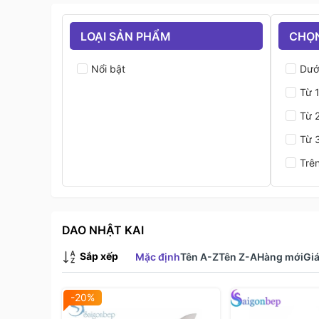
LOẠI SẢN PHẨM
CHỌN
Nổi bật
Dưới
Từ 1
Từ 2
Từ 3
Trên
DAO NHẬT KAI
Sắp xếp
Mặc định
Tên A-Z
Tên Z-A
Hàng mới
Giá
-20%