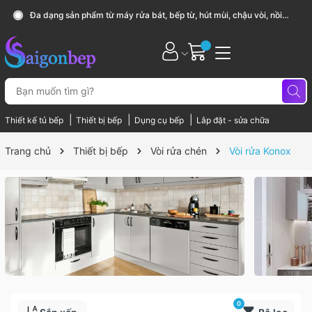
i
Sài Gòn Bếp chuyên thiết bị bếp, gia dụng bếp cao cấp
|
|
|
Thiết kế tủ bếp
Thiết bị bếp
Dụng cụ bếp
Lắp đặt - sửa chữa
Trang chủ
Thiết bị bếp
Vòi rửa chén
Vòi rửa Konox
0