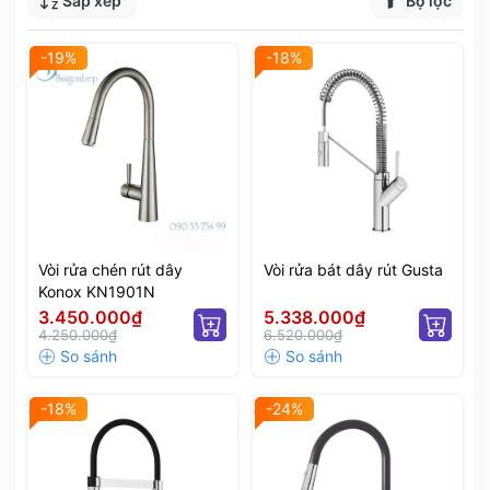
Sắp xếp
Bộ lọc
-19%
-18%
Vòi rửa chén rút dây
Vòi rửa bát dây rút Gusta
Konox KN1901N
3.450.000₫
5.338.000₫
4.250.000₫
6.520.000₫
-18%
-24%