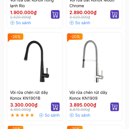
lạnh Rio
Chrome
1.900.000₫
2.890.000₫
2.520.000₫
3.520.000₫
-26%
-20%
Vòi rửa chén rút dây
Vòi rửa chén rút dây
Konox KN1901B
Konox KN1909
3.300.000₫
3.895.000₫
4.450.000₫
4.870.000₫
-20%
-20%