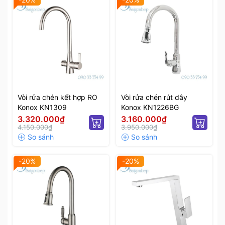
Vòi rửa chén kết hợp RO
Vòi rửa chén rút dây
Konox KN1309
Konox KN1226BG
3.320.000₫
3.160.000₫
4.150.000₫
3.950.000₫
-20%
-20%