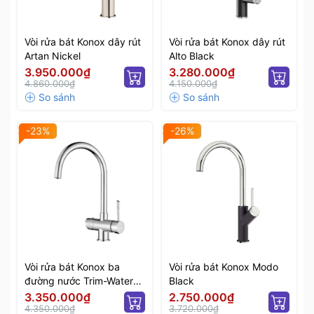
Vòi rửa bát Konox dây rút
Vòi rửa bát Konox dây rút
Artan Nickel
Alto Black
3.950.000₫
3.280.000₫
4.860.000₫
4.150.000₫
-23%
-26%
Vòi rửa bát Konox ba
Vòi rửa bát Konox Modo
đường nước Trim-Water
Black
Chrome
3.350.000₫
2.750.000₫
4.350.000₫
3.720.000₫