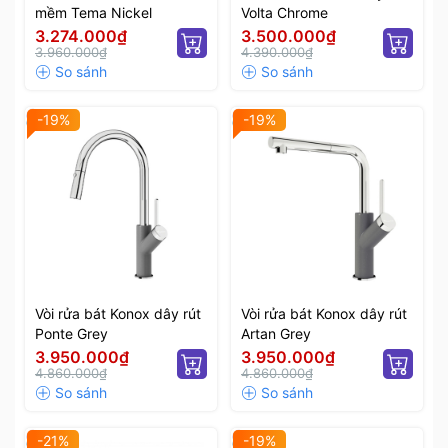
mềm Tema Nickel
Volta Chrome
3.274.000₫
3.500.000₫
3.960.000₫
4.390.000₫
-19%
-19%
Vòi rửa bát Konox dây rút
Vòi rửa bát Konox dây rút
Ponte Grey
Artan Grey
3.950.000₫
3.950.000₫
4.860.000₫
4.860.000₫
-21%
-19%