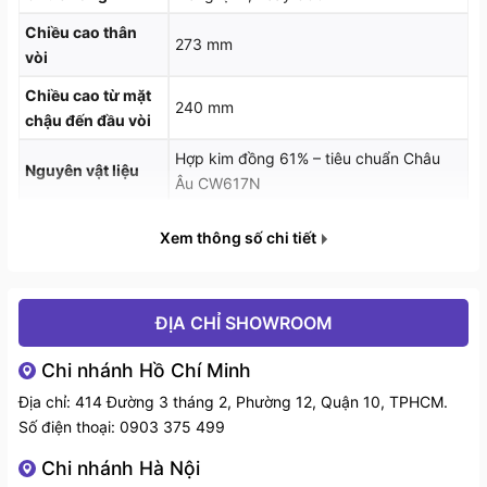
Chiều cao thân
273 mm
vòi
Chiều cao từ mặt
240 mm
chậu đến đầu vòi
Hợp kim đồng 61% – tiêu chuẩn Châu
Nguyên vật liệu
Tính năng linh hoạt, tối ưu trải nghiệm
Âu CW617N
Vòi rửa bát Konox Felix Grey được trang bị các tính
Bề mặt hoàn thiện
PVD mạ vân đá
năng thiết thực:
Xem thông số chi tiết
Lõi trộn nóng lạnh
SEDAL – Tây Ban Nha
2 đường nước nóng – lạnh
đáp ứng đa dạng nhu
Dây cấp nước
NEOPERL – Thụy Sỹ
cầu sử dụng
ĐỊA CHỈ SHOWROOM
Khả năng xoay 360 độ
giúp mở rộng phạm vi tiếp
Chi nhánh Hồ Chí Minh
cận
Địa chỉ: 414 Đường 3 tháng 2, Phường 12, Quận 10, TPHCM.
Số điện thoại:
0903 375 499
Thiết kế tay vòi ngang
dễ sử dụng và tối ưu không
gian bếp
Chi nhánh Hà Nội