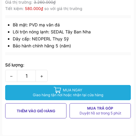
Giá thị trường:
3.260.000₫
Tiết kiệm:
580.000₫
so với giá thị trường
Bề mặt: PVD mạ vân đá
Lõi trộn nóng lạnh: SEDAL Tây Ban Nha
Dây cấp: NEOPERL Thụy Sỹ
Bảo hành chính hãng 5 (năm)
Số lượng:
−
+
MUA NGAY
Giao hàng tận nơi hoặc nhận tại cửa hàng
MUA TRẢ GÓP
THÊM VÀO GIỎ HÀNG
Duyệt hồ sơ trong 5 phút