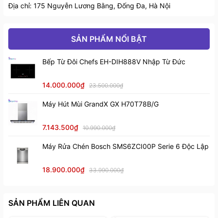
Địa chỉ: 175 Nguyễn Lương Bằng, Đống Đa, Hà Nội
Chất liệu cao cấp, an toàn cho sức khỏe
Sản phẩm được chế tạo từ hợp kim đồng 61% tiêu
chuẩn châu Âu CW617N, mang lại độ bền cao, chống
SẢN PHẨM NỔI BẬT
ăn mòn và đảm bảo an toàn cho nguồn nước sinh
Bếp Từ Đôi Chefs EH-DIH888V Nhập Từ Đức
hoạt.
Các linh kiện bên trong đều đạt tiêu chuẩn quốc tế,
14.000.000₫
23.500.000₫
giúp vòi vận hành ổn định và có tuổi thọ lâu dài.
Máy Hút Mùi GrandX GX H70T78B/G
7.143.500₫
10.990.000₫
Máy Rửa Chén Bosch SMS6ZCI00P Serie 6 Độc Lập
18.900.000₫
33.990.000₫
SẢN PHẨM LIÊN QUAN