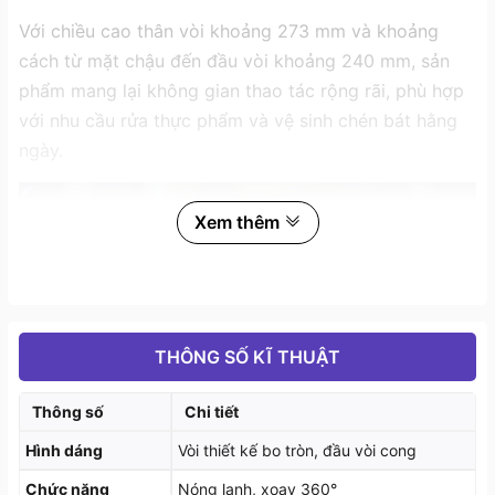
Với chiều cao thân vòi khoảng 273 mm và khoảng
cách từ mặt chậu đến đầu vòi khoảng 240 mm, sản
phẩm mang lại không gian thao tác rộng rãi, phù hợp
với nhu cầu rửa thực phẩm và vệ sinh chén bát hằng
ngày.
Xem thêm
THÔNG SỐ KĨ THUẬT
Thông số
Chi tiết
Hình dáng
Vòi thiết kế bo tròn, đầu vòi cong
Chức năng
Nóng lạnh, xoay 360°