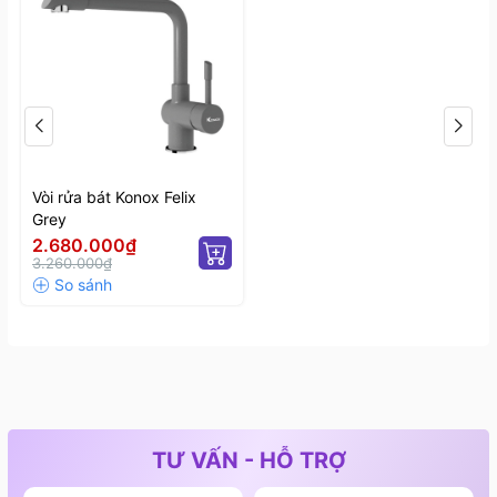
nước sử dụng
Vòi rửa bát Konox Felix
Grey
2.680.000₫
3.260.000₫
TƯ VẤN - HỖ TRỢ