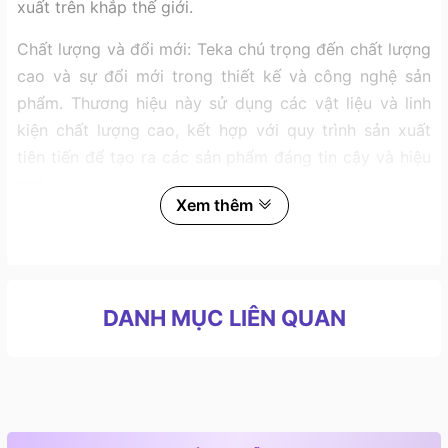
xuất trên khắp thế giới.
Chất lượng và đổi mới: Teka chú trọng đến chất lượng
cao và sự đổi mới trong thiết kế và công nghệ sản
phẩm. Thương hiệu này sử dụng các vật liệu và linh
kiện chất lượng cao, kết hợp với quy trình sản xuất
tiên tiến để tạo ra các sản phẩm đáng tin cậy và hiệu
quả.
Xem thêm
Chất lượng lò nướng Teka
Lò nướng Teka là một sản phẩm của thương hiệu
Teka, một nhà sản xuất thiết bị gia dụng nổi tiếng. Lò
nướng Teka được thiết kế để cung cấp khả năng
DANH MỤC LIÊN QUAN
nướng và nướng chín đa dạng, đồng thời mang lại tính
tiện dụng và hiệu suất cao. Dưới đây là một số thông
tin chung về lò nướng Teka:
Chất lượng và hiệu suất: Lò nướng Teka được đánh