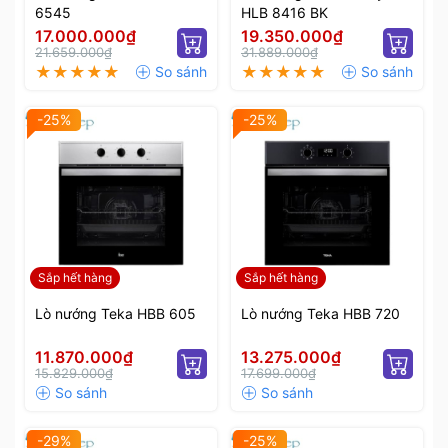
6545
HLB 8416 BK
17.000.000₫
19.350.000₫
21.659.000₫
31.889.000₫
-25%
-25%
Sắp hết hàng
Sắp hết hàng
Lò nướng Teka HBB 605
Lò nướng Teka HBB 720
11.870.000₫
13.275.000₫
15.829.000₫
17.699.000₫
-29%
-25%