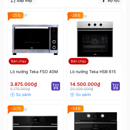
Sắp xếp
Bộ lọc
-25%
-28%
Bán chạy
Bán chạy
Lò nướng Teka FSO 40M
Lò nướng Teka HSB 615
3.875.000₫
14.500.000₫
5.170.000₫
20.009.000₫
-30%
-34%