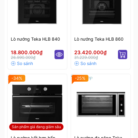
Lò nướng Teka HLB 840
Lò nướng Teka HLB 860
18.800.000₫
23.420.000₫
26.990.000₫
31.229.000₫
-34%
-25%
Sản phẩm giá đang giảm sâu
Lò nướng kết hợp hấp
Lò nướng đa năng Teka