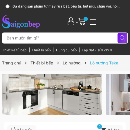
Đa dạng sản phẩm từ máy rửa bát, bếp từ, hút mùi, chậu vòi, nồi
chảo...
|
|
|
Thiết kế tủ bếp
Thiết bị bếp
Dụng cụ bếp
Lắp đặt - sửa chữa
Trang chủ
Thiết bị bếp
Lò nướng
Lò nướng Teka
0