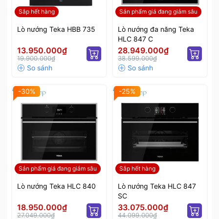
Sắp hết hàng
Sản phẩm giá đang giảm sâu
Lò nướng Teka HBB 735
Lò nướng đa năng Teka
HLC 847 C
13.950.000₫
28.949.000₫
19.900.000₫
38.599.000₫
-30%
-25%
Sản phẩm giá đang giảm sâu
Sắp hết hàng
Lò nướng Teka HLC 840
Lò nướng Teka HLC 847
SC
18.950.000₫
33.075.000₫
27.049.000₫
44.099.000₫