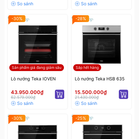
-30%
-28%
Sản phẩm giá đang giảm sâu
Sắp hết hàng
Lò nướng Teka IOVEN
Lò nướng Teka HSB 635
43.950.000₫
15.500.000₫
62.579.000₫
21.430.000₫
-30%
-25%