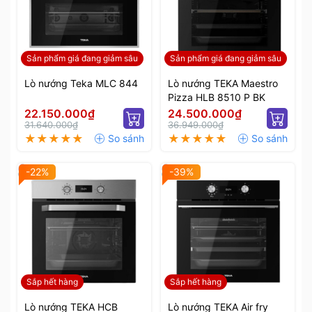
Sản phẩm giá đang giảm sâu
Sản phẩm giá đang giảm sâu
Lò nướng Teka MLC 844
Lò nướng TEKA Maestro
Pizza HLB 8510 P BK
22.150.000₫
24.500.000₫
31.640.000₫
36.949.000₫
-22%
-39%
Sắp hết hàng
Sắp hết hàng
Lò nướng TEKA HCB
Lò nướng TEKA Air fry