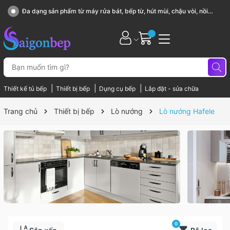
òi, nồi
Sài Gòn Bếp chuyên thiết bị bếp, gia dụng bếp cao cấp
|
|
|
Thiết kế tủ bếp
Thiết bị bếp
Dụng cụ bếp
Lắp đặt - sửa chữa
Trang chủ
Thiết bị bếp
Lò nướng
Lò nướng Hafele
0