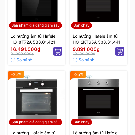
Sản phẩm giá đang giảm sâu
Bán chạy
Lò nướng âm tủ Hafele
Lò nướng Hafele âm tủ
HO-8T72A 538.01.421
HO-2KT65A 538.61.441
16.491.000₫
9.891.000₫
21.989.000₫
13.189.000₫
-25%
-25%
Sản phẩm giá đang giảm sâu
Bán chạy
Lò nướng Hafele âm tủ
Lò nướng âm tủ Hafele