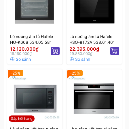
Lò nướng âm tủ Hafele
Lò nướng âm tủ Hafele
HO-K60B 534.05.581
HSO-8T72A 538.61.461
12.120.000₫
22.395.000₫
16.160.000₫
29.860.000₫
-25%
-25%
Sắp hết hàng
Lò vi sóng kết hợp nướng
Lò nướng kết hợp vi sóng