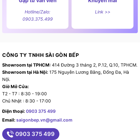
Gặp tư vấn viên
Khuyến mãi
Hiệu suất và đa chức năng:
Lò nướng Hafele được thiết kế với hiệu suất cao và đa
Hotline/Zalo:
Link >>
0903.375.499
chức năng, cho phép bạn nướng, hâm nóng, nướng
bánh, nướng thịt và thực hiện nhiều công việc khác
trong cùng một thiết bị. Điều này mang lại sự linh hoạt
và tiện ích trong việc nấu ăn và làm bánh.
CÔNG TY TNHH SÀI GÒN BẾP
Mua lò vi sóng Hafele chính hãng ở đâu tại
Showroom tại TPHCM:
414 Đường 3 tháng 2, P.12, Q.10, TPHCM.
Tp.Hồ Chí Minh ?
Showroom tại Hà Nội:
175 Nguyễn Lương Bằng, Đống Đa, Hà
Lò vi sóng Hafele hiện đang có mức chiếc khấu vô
Nội.
cùng ưu đãi tại Sài Gòn Bếp. Tự tin là đại lí chất lượng,
Giờ Mở Cửa:
T2 - T7 : 8:30 - 19:00
được ủy quyền và hợp tác trực tiếp với thương
Chủ Nhật : 8:30 - 17:00
hiệu Hafele. Sài Gòn Bếp luôn bán hàng với tâm thế uy
tín và trách nhiệm sẵn sàng hoàn tiền và đền bù 100 %
Điện thoại:
0903 375 499
nếu là hàng không chính hãng. Đừng chần chờ gì và
Email:
saigonbep.vn@gmail.com
hãy liên vệ với chúng tôi để sở hữu sản phẩm với mức
0903 375 499
giá ưu đãi và chất lượng nhé.