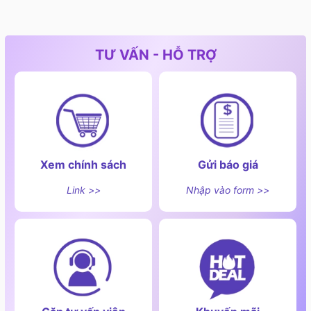
phẩm đông lạnh. Chức năng này giúp tiết kiệm thời
gian so với phương pháp rã đông truyền thống và
đảm bảo thực phẩm được rã đông một cách an toàn.
TƯ VẤN - HỖ TRỢ
Chức năng khóa an toàn với trẻ em:
Hafele chú trọng đến an toàn gia đình, và lò nướng
của họ được trang bị chức năng khóa an toàn đặc biệt
để ngăn trẻ em mở lò và gặp phải nguy hiểm. Điều
này đảm bảo an toàn cho trẻ em và mang lại sự yên
tâm cho phụ huynh.
Xem chính sách
Gửi báo giá
Vệ sinh bằng hơi nước:
Link >>
Nhập vào form >>
Một ưu điểm khác của lò nướng Hafele là khả năng vệ
sinh bằng hơi nước. Chức năng này cho phép lò tự
động tạo ra hơi nước để làm ẩm và làm mềm các vết
bẩn cứng đầu trong lò, giúp việc vệ sinh trở nên dễ
dàng và thuận tiện hơn.