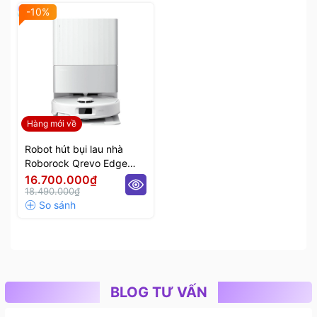
-10%
Hàng mới về
Robot hút bụi lau nhà
Roborock Qrevo Edge
5V1
16.700.000₫
18.490.000₫
BLOG TƯ VẤN