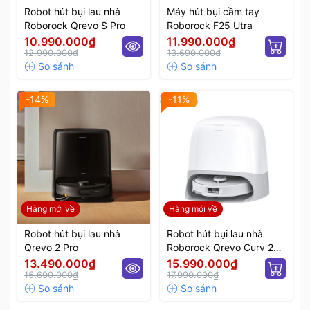
Robot hút bụi lau nhà
Máy hút bụi cầm tay
Roborock Qrevo S Pro
Roborock F25 Utra
10.990.000₫
11.990.000₫
12.990.000₫
13.690.000₫
-14%
-11%
Hàng mới về
Hàng mới về
Robot hút bụi lau nhà
Robot hút bụi lau nhà
Qrevo 2 Pro
Roborock Qrevo Curv 2
Flow
13.490.000₫
15.990.000₫
15.690.000₫
17.990.000₫