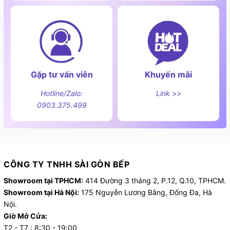
- Công nghệ lau rung Sonic hoặc xoay kép tạo ra lực
chà xát mạnh mẽ lên mặt sàn giúp đánh bật các vết
bẩn cứng đầu.
- Chổi chính kép DuoDivide tối ưu hóa luồng khí và cơ
Gặp tư vấn viên
Khuyến mãi
chế chống rối, cuốn tóc hiệu quả mà không bị mắc
Hotline/Zalo:
Link >>
kẹt.
0903.375.499
CÔNG TY TNHH SÀI GÒN BẾP
Showroom tại TPHCM:
414 Đường 3 tháng 2, P.12, Q.10, TPHCM.
Showroom tại Hà Nội:
175 Nguyễn Lương Bằng, Đống Đa, Hà
Nội.
Giờ Mở Cửa:
T2 - T7 : 8:30 - 19:00