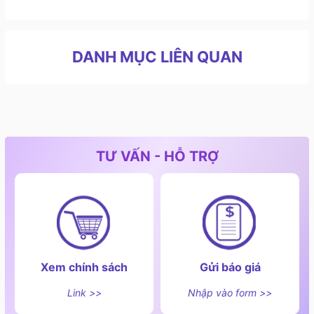
DANH MỤC LIÊN QUAN
TƯ VẤN - HỖ TRỢ
Trụ sở thương hiệu Roborock
II. Tính năng và công nghệ nổi bật của thương
hiệu Roborock
1. Làm sạch sâu (Cleaning Technology)
- Lực hút HyperForce trải dài từ 5.500 Pa đến 30.000
Xem chính sách
Gửi báo giá
Pa, xử lý tốt mọi loại bụi bẩn trên thảm và sàn cứng.
để dễ dàng hút sạch bụi mịn, mảnh vụn hay lông thú
Link >>
Nhập vào form >>
cưng.