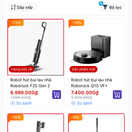
0
Sắp xếp
Bộ lọc
-13%
-18%
Hàng mới về
Sản phẩm mới
Robot hút bụi lau nhà
Robot hút bụi lau nhà
Roborock F25 Gen 2
Roborock Q10 VF+
6.999.000₫
7.400.000₫
7.999.000₫
8.999.999₫
-16%
-9%