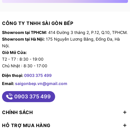
CÔNG TY TNHH SÀI GÒN BẾP
Showroom tại TPHCM:
414 Đường 3 tháng 2, P.12, Q.10, TPHCM.
Showroom tại Hà Nội:
175 Nguyễn Lương Bằng, Đống Đa, Hà
Nội.
Giờ Mở Cửa:
T2 - T7 : 8:30 - 19:00
Chủ Nhật : 8:30 - 17:00
5. Các tính năng an toàn Chefs EH-DIH888V
Điện thoại:
0903 375 499
- Cảnh báo nhiệt dư vùng nấu (Residual heat): sau khi
Email:
saigonbep.vn@gmail.com
nấu, mặt kính bếp thường bị nóng do nhiệt lượng từ
đáy nồi tiếp xúc với mặt kính truyền lại. Bếp sẽ cảnh
0903 375 499
báo người dùng bằng chữ "H" nếu nóng nhiều và "h"
nếu nóng ít.
CHÍNH SÁCH
- Khóa an toàn trẻ em (Child lock)
HỖ TRỢ MUA HÀNG