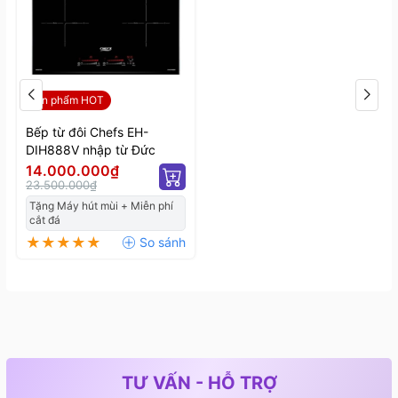
Sản phẩm HOT
Bếp từ đôi Chefs EH-
DIH888V nhập từ Đức
14.000.000₫
23.500.000₫
4. Tính năng của Bếp từ Chefs EH-DIH888V
Tặng Máy hút mùi + Miễn phí
cắt đá
- Chefs EH-DIH888V có chức năng ninh hầm tự động
(Heat up time Automatic): với tính năng này bếp khởi
động ở mức công suất cao nhất trong vòng 5 phút để
nấu chính thức ăn. Sau đó bếp tự động chuyển về các
mức công suất thấp hơn để ninh - hầm thức ăn. Giúp
bạn tiết kiệm thời gian để làm công việc khác với các
món ăn cần ninh - hầm.
TƯ VẤN - HỖ TRỢ