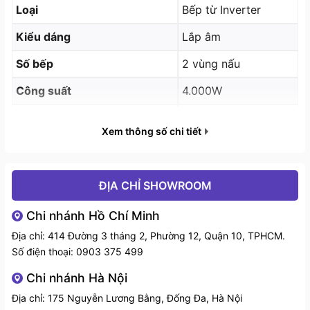
Loại
Bếp từ Inverter
va chạm dẫn đến vỡ mặt kính.
Kiểu dáng
Lắp âm
Số bếp
2 vùng nấu
Công suất
4.000W
Điện áp
220V /250V
Xem thông số chi tiết
Kích thước sản phẩm (mm)
W760 x D450 x H60
Kích thước lắp đặt (mm)
W670 x D370
ĐỊA CHỈ SHOWROOM
Thuế VAT
Đã VAT
Chi nhánh Hồ Chí Minh
Địa chỉ: 414 Đường 3 tháng 2, Phường 12, Quận 10, TPHCM.
Số điện thoại:
0903 375 499
Mặt kính Schott Ceran - Made in Germany được viền INOX
Chi nhánh Hà Nội
- Hai bảng điều khiển độc lập cho 2 vùng nấu giúp dễ
Địa chỉ: 175 Nguyễn Lương Bằng, Đống Đa, Hà Nội