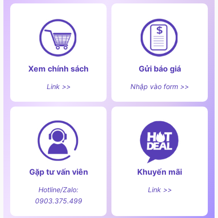
- Tính năng hâm nóng (Warming) ở 3 mức nhiệt độ:
65, 75 và 85 độ C: giúp nhanh chóng rã đông hoặc
hâm nóng thức ăn mà không làm mất đi dưỡng chất.
Sử dụng dễ dàng chức năng này với phím chức năng
"warm" ở đầu mỗi dãy điều khiển. Mỗi lần cần thay đổi
Xem chính sách
Gửi báo giá
nhiệt độ hâm nóng ở các mức khác nhau chỉ cần ấn
phím warm.
Link >>
Nhập vào form >>
- Tính năng dừng bếp tạm thời (Pause): để nghe điện
thoại, mở cửa cho khách hoặc vệ sinh bếp từ
- Hẹn giờ độc lập cho từng vùng nấu, thời gian hẹn
đến 1 giờ 59 phút
Gặp tư vấn viên
Khuyến mãi
Hotline/Zalo:
Link >>
0903.375.499