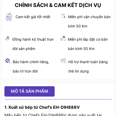
CHÍNH SÁCH & CAM KẾT DỊCH VỤ
Cam kết giá tốt nhất
Miễn phí vận chuyển bán
kính 50 Km
Đồng hành kỹ thuật trọn
Miễn phí lắp đặt cơ bản
đời sản phẩm
bán kính 50 Km
Bảo hành chính hãng,
Hỗ trợ thanh toán bằng
bảo trì trọn đời
thẻ tín dụng
MÔ TẢ SẢN PHẨM
1. Xuất xứ bếp từ Chef's EH-DIH888V
Mẫu bếp từ Chefs EH-DIH888V được sản xuất tại