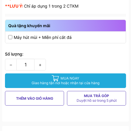
**LƯU Ý:
Chỉ áp dụng 1 trong 2 CTKM
Quà tặng khuyến mãi
Máy hút mùi + Miễn phí cắt đá
Số lượng:
−
+
MUA NGAY
Giao hàng tận nơi hoặc nhận tại cửa hàng
MUA TRẢ GÓP
THÊM VÀO GIỎ HÀNG
Duyệt hồ sơ trong 5 phút