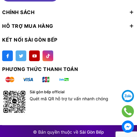
CHÍNH SÁCH
HỖ TRỢ MUA HÀNG
KẾT NỐI SÀI GÒN BẾP
PHƯƠNG THỨC THANH TOÁN
Sài gòn bếp official
Quét mã QR hỗ trợ tư vấn nhanh chóng
© Bản quyền thuộc về
Sài Gòn Bếp