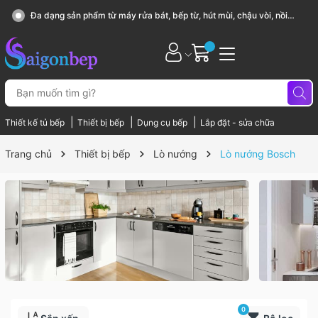
Sài Gòn Bếp chuyên thiết bị bếp, gia dụng bếp cao cấp
|
|
|
Thiết kế tủ bếp
Thiết bị bếp
Dụng cụ bếp
Lắp đặt - sửa chữa
Trang chủ
Thiết bị bếp
Lò nướng
Lò nướng Bosch
0