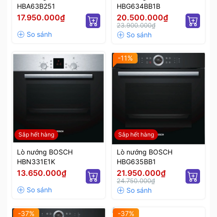
HBA63B251
HBG634BB1B
17.950.000₫
20.500.000₫
23.900.000₫
-11%
Sắp hết hàng
Sắp hết hàng
Lò nướng BOSCH
Lò nướng BOSCH
HBN331E1K
HBG635BB1
13.650.000₫
21.950.000₫
24.750.000₫
-37%
-37%