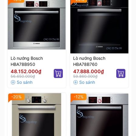
Lò nướng Bosch
Lò nướng Bosch
HBA78B950
HBA78B760
48.152.000₫
47.888.000₫
56.650.000₫
59.860.000₫
-20%
-12%