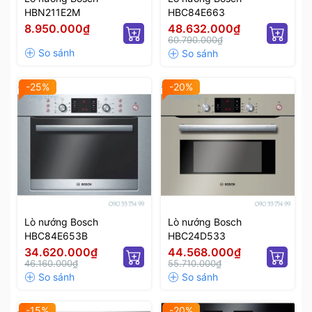
HBN211E2M
HBC84E663
8.950.000₫
48.632.000₫
60.790.000₫
-25%
-20%
Lò nướng Bosch
Lò nướng Bosch
HBC84E653B
HBC24D533
34.620.000₫
44.568.000₫
46.160.000₫
55.710.000₫
-15%
-20%