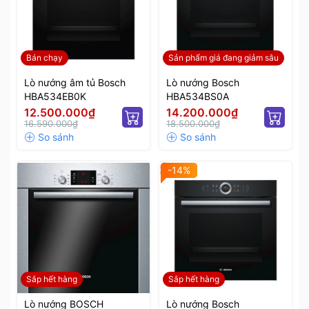
Bán chạy
Sản phẩm giá đang giảm sâu
Lò nướng âm tủ Bosch
Lò nướng Bosch
HBA534EB0K
HBA534BS0A
12.500.000₫
14.200.000₫
16.590.000₫
18.500.000₫
-14%
Sắp hết hàng
Sắp hết hàng
Lò nướng BOSCH
Lò nướng Bosch