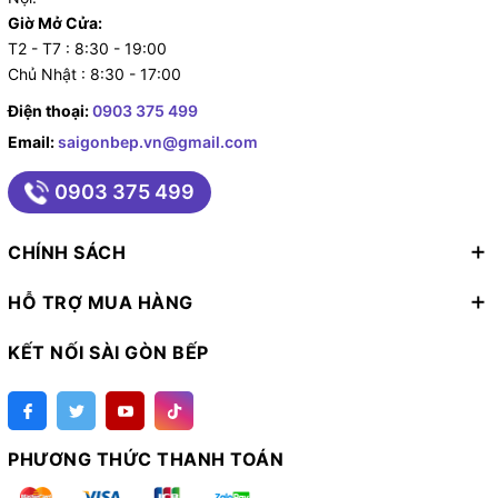
và trách nhiệm sẵn sàng hoàn tiền và đền bù 100 %
Giờ Mở Cửa:
nếu là hàng không chính hãng. Đừng chần chờ gì và
T2 - T7 : 8:30 - 19:00
Chủ Nhật : 8:30 - 17:00
hãy liên vệ với chúng tôi để sở hữu sản phẩm với mức
giá ưu đãi và chất lượng nhé.
Điện thoại:
0903 375 499
Email:
saigonbep.vn@gmail.com
0903 375 499
CHÍNH SÁCH
HỖ TRỢ MUA HÀNG
KẾT NỐI SÀI GÒN BẾP
PHƯƠNG THỨC THANH TOÁN