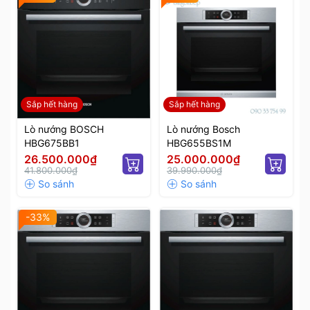
Sắp hết hàng
Sắp hết hàng
Lò nướng BOSCH
Lò nướng Bosch
HBG675BB1
HBG655BS1M
26.500.000₫
25.000.000₫
41.800.000₫
39.990.000₫
-33%