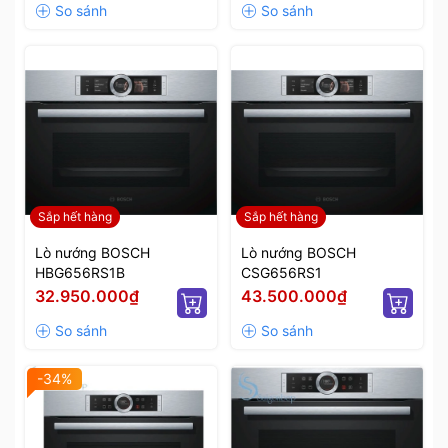
Sắp hết hàng
Sắp hết hàng
Lò nướng BOSCH
Lò nướng BOSCH
HBG656RS1B
CSG656RS1
32.950.000₫
43.500.000₫
-34%