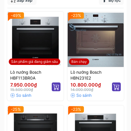
Sắp xếp
Bộ lọc
-49%
-23%
Sản phẩm giá đang giảm sâu
Bán chạy
Lò nướng Bosch
Lò nướng Bosch
HBF113BR0A
HBN231E2
7.950.000₫
10.800.000₫
15.500.000₫
14.000.000₫
-25%
-23%