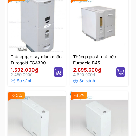
Thùng gạo ray giảm chấn
Thùng gạo âm tủ bếp
Eurogold EGA300
Eurogold B45
1.592.000₫
2.895.600₫
2.450.000₫
4.690.000₫
-35%
-35%