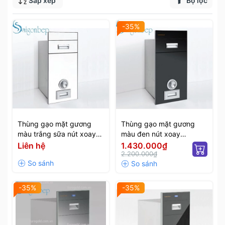
Sắp xếp
Bộ lọc
-35%
Thùng gạo mặt gương
Thùng gạo mặt gương
màu trắng sữa nút xoay
màu đen nút xoay
Eurogold C300
Eurogold C300
Liên hệ
1.430.000₫
2.200.000₫
-35%
-35%