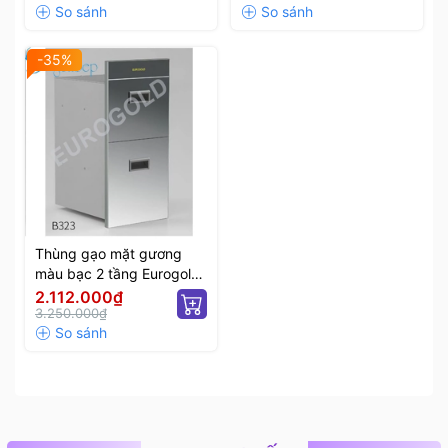
-35%
Thùng gạo mặt gương
màu bạc 2 tầng Eurogold
B323
2.112.000₫
3.250.000₫