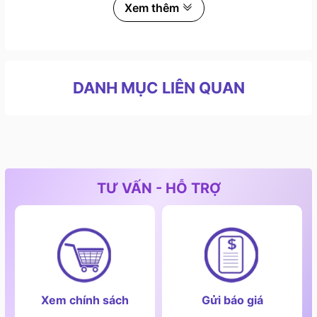
Xem thêm
Với việc đáp ứng cao nhu cầu sử dụng và sự chăm chỉ
trong việc nâng cao chất lượng sản phẩm, Eurogold
đã xây dựng được lòng tin của nhiều người dùng
trong lĩnh vực phụ kiện tủ bếp tại Việt Nam.
DANH MỤC LIÊN QUAN
Thùng gạo thông minh Eurogold có tốt không
Thùng gạo thông minh Eurogoldi là một sản phẩm
thiết kế để lưu trữ và bảo quản gạo một cách tối ưu,
tiện lợi và an toàn. Dưới đây là một số đặc điểm và
TƯ VẤN - HỖ TRỢ
tính năng của thùng gạo hiện đại:
Thiết kế thông minh: Thùng gạo thông minh Eurogold
thường có thiết kế thông minh và tiện ích, giúp bạn dễ
dàng lấy gạo ra và đổ vào khi cần. Một số mẫu có
nắp trượt hoặc cửa trượt, cho phép bạn mở và đóng
nhanh chóng và thuận tiện.
Xem chính sách
Gửi báo giá