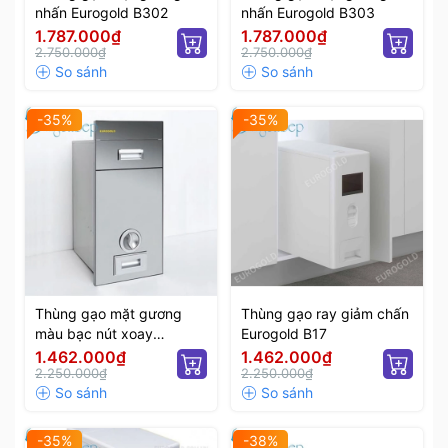
nhấn Eurogold B302
nhấn Eurogold B303
1.787.000₫
1.787.000₫
2.750.000₫
2.750.000₫
-35%
-35%
Thùng gạo mặt gương
Thùng gạo ray giảm chấn
màu bạc nút xoay
Eurogold B17
Eurogold C300
1.462.000₫
1.462.000₫
2.250.000₫
2.250.000₫
-35%
-38%