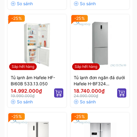
-25%
-25%
Sắp hết hàng
Sắp hết hàng
Tủ lạnh âm Hafele HF-
Tủ lạnh đơn ngăn đá dưới
BI60B 533.13.050
Hafele H-BF324
534.14.230
14.992.000₫
18.740.000₫
19.990.000₫
24.990.000₫
-25%
-25%