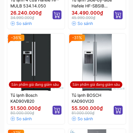
MULB 534.14.050
Hafele HF-SBSIB
534.14.250
26.240.000₫
34.490.000₫
34.990.000₫
45.990.000₫
-36%
-31%
Sản phẩm giá đang giảm sâu
Sản phẩm giá đang giảm sâu
Tủ lạnh Bosch
Tủ lạnh BOSCH
KAD90VB20
KAD90VI20
51.500.000₫
55.500.000₫
80.000.000₫
81.000.000₫
-37%