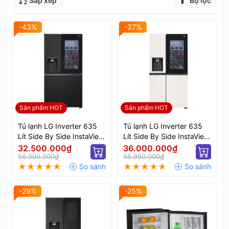
Sắp xếp
Bộ lọc
-43%
-37%
Sản phẩm HOT
Sản phẩm HOT
Tủ lạnh LG Inverter 635
Tủ lạnh LG Inverter 635
Lít Side By Side InstaView
Lít Side By Side InstaView
Door-in-Door GR-X257BL
Door-in-Door GR-X257BG
32.500.000₫
36.000.000₫
56.990.000₫
56.990.000₫
-29%
-25%