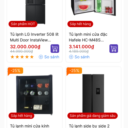
Sản phẩm HOT
Sắp hết hàng
Tủ lạnh LG Inverter 508 lít
Tủ lạnh mini cửa đặc
Multi Door InstaView
Hafele HC-M48S
LFI50BLMAI
568.30.311
32.000.000₫
3.141.000₫
44.990.000₫
4.189.000₫
-25%
-25%
Sắp hết hàng
Sản phẩm giá đang giảm sâu
Tủ lạnh mini cửa kính
Tủ lạnh side by side 2