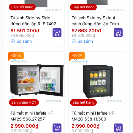
Sắp hết hàng
Sắp hết hàng
Tủ lạnh Side by Side
Tủ lạnh Side by Side 4
đứng độc lập RLF 74925
cánh đứng độc lập Teka
SS EU 113430010
RMF 77920 EU SS
61.591.000₫
67.663.200₫
76.989.000₫
84.579.000₫
-25%
-25%
Sản phẩm HOT
Sắp hết hàng
Tủ mát mini Hafele HF-
Tủ mát mini Hafele HF-
M42S 568.27.257
M42G 538.11.500
2.990.000₫
2.990.000₫
3.990.000₫
3.990.000₫