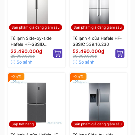
Sản phẩm giá đang giảm sâu
Sản phẩm giá đang giảm sâu
Tủ lạnh Side-by-side
Tủ lạnh 4 cửa Hafele HF-
Hafele HF-SBSID
SBSIC 539.16.230
534.14.020
22.490.000₫
52.490.000₫
29.990.000₫
69.990.000₫
-25%
-25%
Sắp hết hàng
Sản phẩm giá đang giảm sâu
Tủ lạnh 4 cửa Hafele HF-
Tủ lạnh Side-by-side