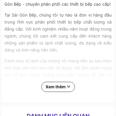
Gòn Bếp - chuyên phân phối các thiết bị bếp cao cấp!
Tại Sài Gòn Bếp, chúng tôi tự hào là đơn vị hàng đầu
trong lĩnh vực phân phối thiết bị bếp chất lượng và
đẳng cấp. Với kinh nghiệm nhiều năm hoạt động trong
ngành, chúng tôi cam kết cung cấp đến khách hàng
những sản phẩm tủ lạnh chất lượng, đa dạng về kiểu
dáng và tính năng tiên tiến.
Danh mục tủ lạnh của chúng tôi mang đến sự lựa chọn
phù hợp cho mọi nhu cầu sử dụng. Với tầm quan trọng
của tủ lạnh trong không gian bếp, chúng tôi đặt sự
chăm sóc đến chi tiết và thiết kế tinh tế là ưu tiên
Xem thêm
hàng đầu. Khách hàng có thể tìm thấy các dòng tủ
lạnh với nhiều kích thước khác nhau để phù hợp với
không gian sử dụng của gia đình hay doanh nghiệp
của mình.