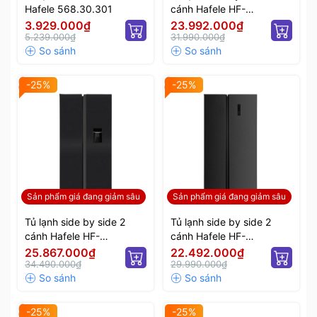
Hafele 568.30.301
cánh Hafele HF-
SB5601FB 534.14.100
3.929.000₫
23.992.000₫
5.239.000₫
31.990.000₫
-25%
-25%
Sản phẩm giá đang giảm sâu
Sản phẩm giá đang giảm sâu
Tủ lạnh side by side 2
Tủ lạnh side by side 2
cánh Hafele HF-
cánh Hafele HF-
SB6321FB 534.14.110
SB5321FB 534.14.021
25.867.000₫
22.492.000₫
34.490.000₫
29.990.000₫
-25%
-25%