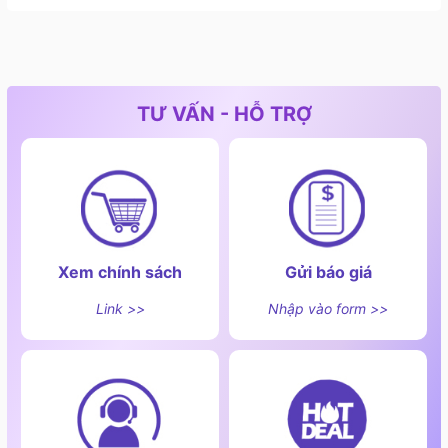
tin cậy. Đội ngũ nhân viên chuyên nghiệp và thân thiện
của chúng tôi sẽ tư vấn và hỗ trợ khách hàng trong
quá trình chọn lựa sản phẩm. Chúng tôi cam kết đảm
bảo mọi trải nghiệm mua sắm của khách hàng tại Sài
TƯ VẤN - HỖ TRỢ
Gòn Bếp là trọn vẹn và đáng nhớ.
Với danh mục tủ lạnh đa dạng, chất lượng hàng đầu và
dịch vụ chuyên nghiệp, chúng tôi hy vọng có thể đồng
hành cùng khách hàng trong hành trình tạo nên không
gian bếp hoàn hảo. Hãy truy cập vào trang web của
chúng tôi hoặc liên hệ trực tiếp để khám phá thêm về
Xem chính sách
Gửi báo giá
danh mục tủ lạnh và các sản phẩm bếp cao cấp khác.
Link >>
Nhập vào form >>
Sài Gòn Bếp sẽ mang đến sự hài lòng và sự tự hào
cho không gian bếp của bạn!