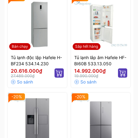
Bán chạy
Sắp hết hàng
Tủ lạnh độc lập Hafele H-
Tủ lạnh lắp âm Hafele HF-
BF234 534.14.230
BI60B 533.13.050
20.616.000₫
14.992.000₫
27.489.000₫
19.990.000₫
-20%
-20%