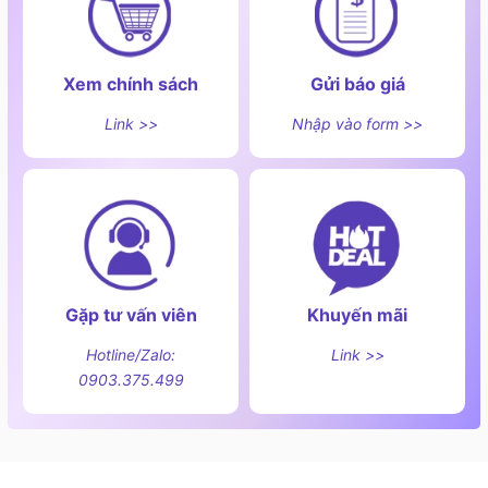
Xem chính sách
Gửi báo giá
Link >>
Nhập vào form >>
Gặp tư vấn viên
Khuyến mãi
Kích thước lò nướng âm tủ Hafele HO-8T72A
Hotline/Zalo:
Link >>
538.01.421:
0903.375.499