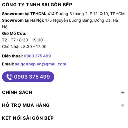
CÔNG TY TNHH SÀI GÒN BẾP
Showroom tại TPHCM:
414 Đường 3 tháng 2, P.12, Q.10, TPHCM.
Showroom tại Hà Nội:
175 Nguyễn Lương Bằng, Đống Đa, Hà
Nội.
Giờ Mở Cửa:
T2 - T7 : 8:30 - 19:00
Chủ Nhật : 8:30 - 17:00
Điện thoại:
0903 375 499
Email:
saigonbep.vn@gmail.com
0903 375 499
CHÍNH SÁCH
HỖ TRỢ MUA HÀNG
Lò nướng âm tủ Hafele HO-8T72A 538.01.421
hiện
đang có mức chiếc khấu vô cùng ưu đãi tại
Sài Gòn
KẾT NỐI SÀI GÒN BẾP
Bếp
. Tự tin là đại lí chất lượng, được ủy quyền và hợp