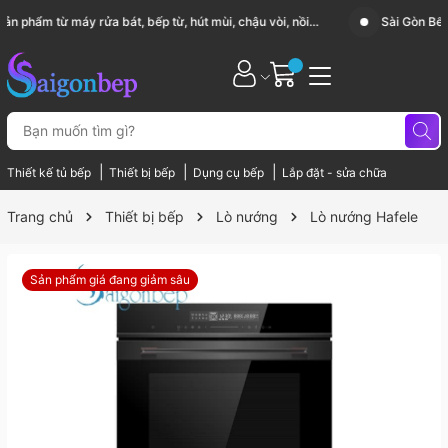
Sài Gòn Bếp chuyên thiết bị bếp, gia dụng bếp cao cấp
|
|
|
Thiết kế tủ bếp
Thiết bị bếp
Dụng cụ bếp
Lắp đặt - sửa chữa
Trang chủ
Thiết bị bếp
Lò nướng
Lò nướng Hafele
Sản phẩm giá đang giảm sâu