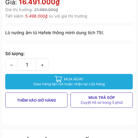
16.491.000₫
Giá:
Giá thị trường:
21.989.000₫
Tiết kiệm:
5.498.000₫
so với giá thị trường
Lò nướng âm tủ Hafele thông minh dung tích 75l.
Số lượng:
−
+
MUA NGAY
Giao hàng tận nơi hoặc nhận tại cửa hàng
MUA TRẢ GÓP
THÊM VÀO GIỎ HÀNG
Duyệt hồ sơ trong 5 phút