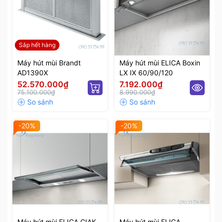
Sắp hết hàng
Máy hút mùi Brandt
Máy hút mùi ELICA Boxin
AD1390X
LX IX 60/90/120
52.570.000₫
7.192.000₫
75.100.000₫
8.990.000₫
-20%
-20%
Máy hút mùi ELICA CIAK
Máy hút mùi ELICA