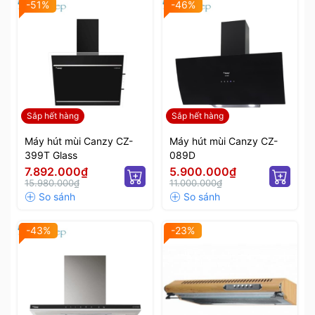
-51%
-46%
Sắp hết hàng
Sắp hết hàng
Máy hút mùi Canzy CZ-
Máy hút mùi Canzy CZ-
399T Glass
089D
7.892.000₫
5.900.000₫
15.980.000₫
11.000.000₫
-43%
-23%