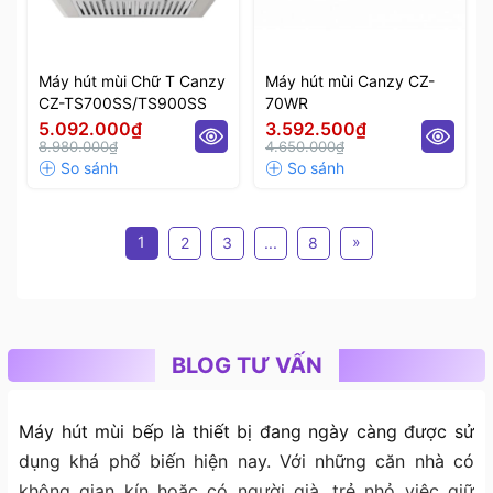
Máy hút mùi Chữ T Canzy
Máy hút mùi Canzy CZ-
CZ-TS700SS/TS900SS
70WR
5.092.000₫
3.592.500₫
8.980.000₫
4.650.000₫
1
»
2
3
...
8
BLOG TƯ VẤN
Máy hút mùi bếp là thiết bị đang ngày càng được sử
dụng khá phổ biến hiện nay. Với những căn nhà có
không gian kín hoặc có người già, trẻ nhỏ việc giữ