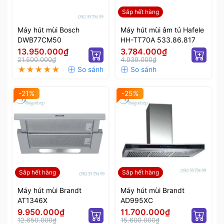
Sắp hết hàng
Máy hút mùi Bosch
Máy hút mùi âm tủ Hafele
DWB77CM50
HH-TT70A 533.86.817
13.950.000₫
3.784.000₫
21.500.000₫
4.939.000₫
-21%
-25%
Sắp hết hàng
Sắp hết hàng
Máy hút mùi Brandt
Máy hút mùi Brandt
AT1346X
AD995XC
9.950.000₫
11.700.000₫
12.650.000₫
15.600.000₫