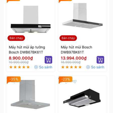
Bán chạy
Bán chạy
Máy hút mùi áp tường
Máy hút mùi Bosch
Bosch DWB67BK61T
DWB97BK61T
8.900.000₫
13.994.000₫
10.900.000₫
16.990.000₫
-35%
-23%