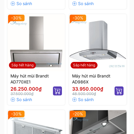
-30%
-30%
Sắp hết hàng
Sắp hết hàng
Máy hút mùi Brandt
Máy hút mùi Brandt
AD770XE1
AD986X
26.250.000₫
33.950.000₫
37.500.000₫
48.500.000₫
-30%
-20%