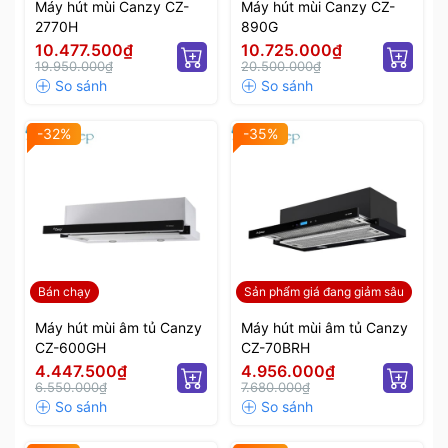
Máy hút mùi Canzy CZ-
Máy hút mùi Canzy CZ-
2770H
890G
10.477.500₫
10.725.000₫
19.950.000₫
20.500.000₫
-32%
-35%
Bán chạy
Sản phẩm giá đang giảm sâu
Máy hút mùi âm tủ Canzy
Máy hút mùi âm tủ Canzy
CZ-600GH
CZ-70BRH
4.447.500₫
4.956.000₫
6.550.000₫
7.680.000₫