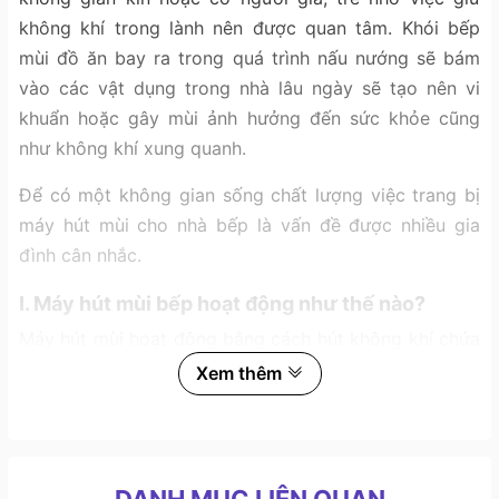
không khí trong lành nên được quan tâm. Khói bếp
mùi đồ ăn bay ra trong quá trình nấu nướng sẽ bám
vào các vật dụng trong nhà lâu ngày sẽ tạo nên vi
khuẩn hoặc gây mùi ảnh hưởng đến sức khỏe cũng
như không khí xung quanh.
Để có một không gian sống chất lượng việc trang bị
máy hút mùi cho nhà bếp là vấn đề được nhiều gia
đình cân nhắc.
I. Máy hút mùi bếp hoạt động như thế nào?
Máy hút mùi hoạt động bằng cách hút không khí chứa
mùi hôi và hơi dầu mỡ qua lưới lọc, sau đó lọc và xả
Xem thêm
ra bên ngoài qua ống thoát. Quá trình này giúp giữ
cho không gian bếp luôn thông thoáng và sạch sẽ.
Đối với các loại
máy hút mùi không lắp ống thoát
máy