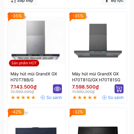
Sắp xếp
Bộ lọc
-35%
-35%
Sản phẩm HOT
Máy hút mùi GrandX GX
Máy hút mùi GrandX GX
H70T78B/G
H70T81G/GX H70T81SG
7.143.500₫
7.598.500₫
10.990.000₫
11.690.000₫
-42%
-32%