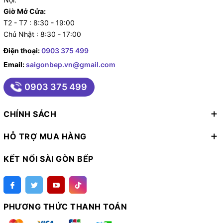
Giờ Mở Cửa:
- Chiều cao: Thường từ 60cm đến 120cm, bao gồm
T2 - T7 : 8:30 - 19:00
phần ống dẫn khí.
Chủ Nhật : 8:30 - 17:00
Điện thoại:
0903 375 499
Email:
saigonbep.vn@gmail.com
0903 375 499
CHÍNH SÁCH
HỖ TRỢ MUA HÀNG
KẾT NỐI SÀI GÒN BẾP
PHƯƠNG THỨC THANH TOÁN