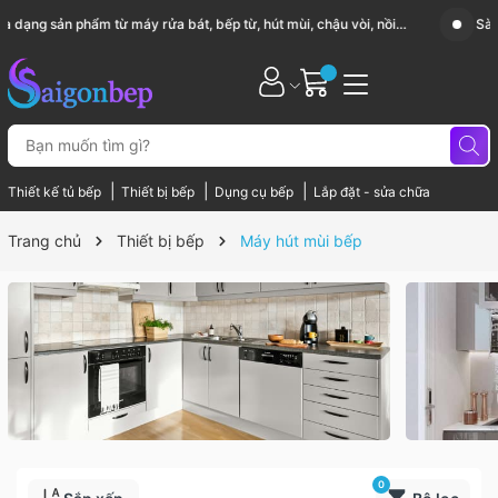
Sài Gòn Bếp chuyên thiết bị bếp, gia dụng bếp cao cấp
|
|
|
Thiết kế tủ bếp
Thiết bị bếp
Dụng cụ bếp
Lắp đặt - sửa chữa
Trang chủ
Thiết bị bếp
Máy hút mùi bếp
0