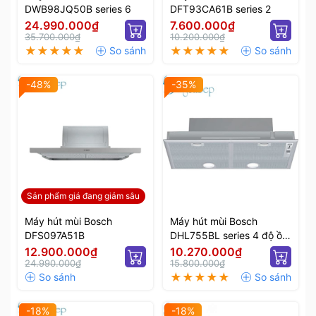
DWB98JQ50B series 6
DFT93CA61B series 2
24.990.000₫
7.600.000₫
35.700.000₫
10.200.000₫
-48%
-35%
Sản phẩm giá đang giảm sâu
Máy hút mùi Bosch
Máy hút mùi Bosch
DFS097A51B
DHL755BL series 4 độ ồn
thấp
12.900.000₫
10.270.000₫
24.990.000₫
15.800.000₫
-18%
-18%