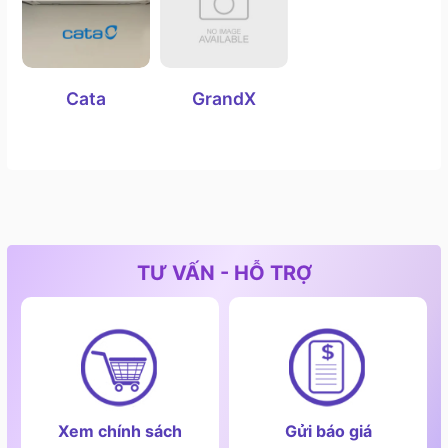
Cata
GrandX
TƯ VẤN - HỖ TRỢ
Xem chính sách
Gửi báo giá
2. Máy hút mùi dạng cổ điển (Classic hoods)