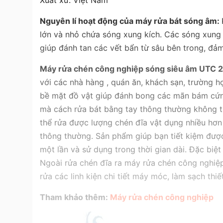
Xuất xứ: Việt Nam
Nguyên lí hoạt động của máy rửa bát sóng âm:
lớn và nhỏ chứa sóng xung kích. Các sóng xung k
giúp đánh tan các vết bẩn từ sâu bên trong, đả
Máy rửa chén công nghiệp sóng siêu âm UTC
với các nhà hàng , quán ăn, khách sạn, trường h
bề mặt đồ vật giúp đánh bong các mãn bám cứn
mà cách rửa bát bằng tay thông thường không 
thể rửa được lượng chén đĩa vật dụng nhiều hơn
thông thường. Sản phẩm giúp bạn tiết kiệm được
một lần và sử dụng trong thời gian dài. Đặc biệ
Ngoài rửa chén đĩa ra máy rửa chén công nghi
rửa các linh kiện chi tiết máy móc, làm sạch thiết
Tham khảo thêm:
Máy rửa chén công nghiệp