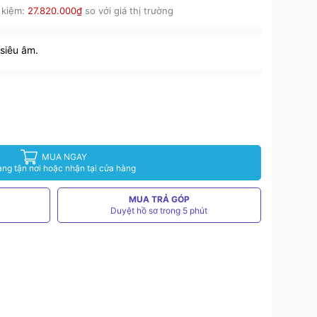
 kiệm:
27.820.000₫
so với giá thị trường
siêu âm.
MUA NGAY
àng tận nơi hoặc nhận tại cửa hàng
MUA TRẢ GÓP
Duyệt hồ sơ trong 5 phút