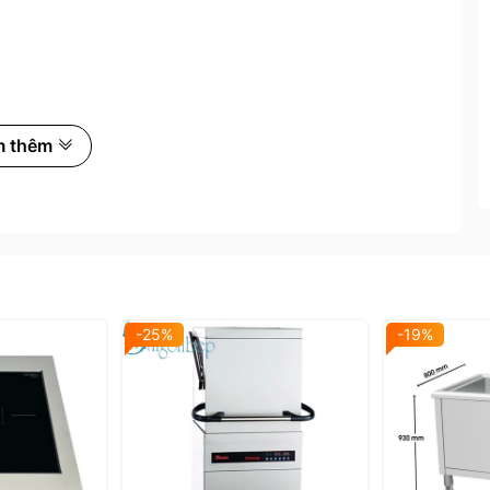
m thêm
-25%
-19%