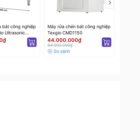
 bát công nghiệp
Máy rửa chén bát công nghiệp
Máy rửa
o Ultrasonic
Texgio CMD1150
siêu âm 
GU-1500SS
Standar
0₫
44.000.000₫
41.00
64.000.000₫
59.600.