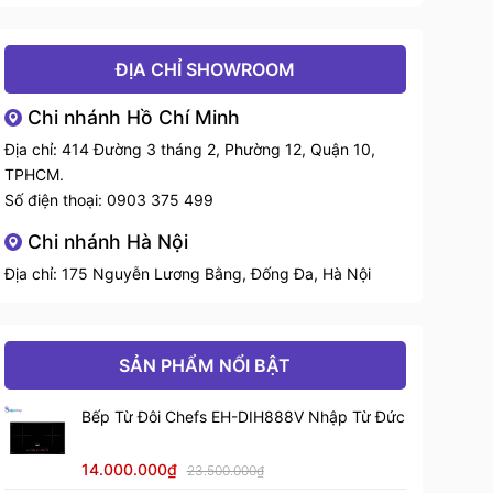
Tần số siêu âm
28 kHz
Nhiệt độ rửa
0 – 70 ℃
ĐỊA CHỈ SHOWROOM
Công suất làm
Chi nhánh Hồ Chí Minh
7.000 W
nóng
Địa chỉ: 414 Đường 3 tháng 2, Phường 12, Quận 10,
Công suất sóng
TPHCM.
2.400 W
siêu âm
Số điện thoại:
0903 375 499
Tổng công suất
9.400 W
Chi nhánh Hà Nội
Số lượng bộ
Địa chỉ: 175 Nguyễn Lương Bằng, Đống Đa, Hà Nội
40 chiếc
dao động sóng
Năng suất rửa
320 món
(1 lần)
SẢN PHẨM NỔI BẬT
Năng suất rửa
4.700 món
Bếp Từ Đôi Chefs EH-DIH888V Nhập Từ Đức
(1 giờ)
Thể tích chậu
14.000.000₫
23.500.000₫
171 lít
chính