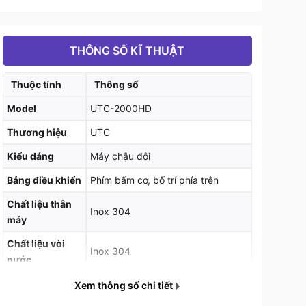
THÔNG SỐ KĨ THUẬT
Thuộc tính
Thông số
Model
UTC-2000HD
Thương hiệu
UTC
Kiểu dáng
Máy chậu đôi
Bảng điều khiển
Phím bấm cơ, bố trí phía trên
Chất liệu thân
Inox 304
máy
Chất liệu vòi
Inox 304
nước
Chất liệu thanh
Xem thông số chi tiết
Inox 304
nhiệt