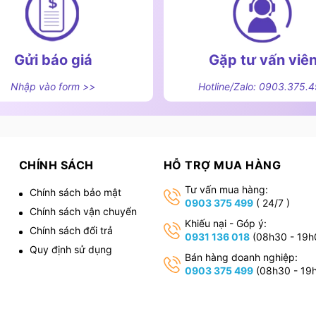
00HD có khả năng xử lý lượng lớn đồ vật từ 2000
iết kiệm thời gian so với việc rửa bằng tay. Phù hợp
 hàng, nơi việc rửa hàng ngàn bộ bát đĩa hàng ngày
Gửi báo giá
Gặp tư vấn viê
Nhập vào form >>
Hotline/Zalo: 0903.375.
 gian của mọi nhà hàng, khách sạn và cả các bếp ăn
CHÍNH SÁCH
HỖ TRỢ MUA HÀNG
hể đảm bảo sạch sẽ hoàn toàn 100%, điều này có thể
và tác động đến hoạt động kinh doanh của các bếp
Tư vấn mua hàng:
Chính sách bảo mật
0903 375 499
( 24/7 )
 dụng máy rửa chén công nghiệp UTC-2000HD không chỉ
Chính sách vận chuyển
làm sạch đỉnh cao cho các vật dụng.
,
Khiếu nại - Góp ý:
Chính sách đổi trả
0931 136 018
(08h30 - 19h
Quy định sử dụng
thuần là một thiết bị rửa bát, mà còn là một chậu
Bán hàng doanh nghiệp:
0903 375 499
(08h30 - 19
c phẩm, từ rau củ quả đến hải sản và thịt gia cầm.
y sẽ thẩm thấu sâu vào bên trong thực phẩm, giúp
đã được xử lý qua máy, chúng sẽ trở nên hoàn toàn