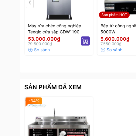
Sản phẩm HOT
Máy rửa chén công nghiệp
Bếp từ công nghi
Texgio cửa sập CDW1190
5000W
53.000.000₫
5.600.000₫
79.500.000₫
7.550.000₫
Ưu điểm sản phẩm máy rửa chén công nghiệp
Rửa được đa dạng vật dụng
Làm sạch bát đĩa, xoong nồi, dụng cụ ăn uống t
Làm sạch thực phẩm như: rau củ quả, thủy hải sản
SẢN PHẨM ĐÃ XEM
Làm sạch dụng cụ, đồ dùng nhà bếp tại các bếp 
-34%
Rửa linh kiện, chi tiết máy móc tại các khu chế x
Làm sạch linh kiện, bo mạch điện tử, thiết bị y tế,
Khả năng làm sạch vượt trội