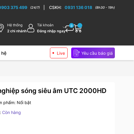
0903 375 499
|
CSKH:
0931 136 018
(24/7)
(8h30 - 19h)
Hệ thống
Tài khoản
0
2 chi nhánh
Đăng nhập ngay
 hệ
Live
Yêu cầu báo giá
nghiệp sóng siêu âm UTC 2000HD
ản phẩm:
Nổi bật
:
Còn hàng