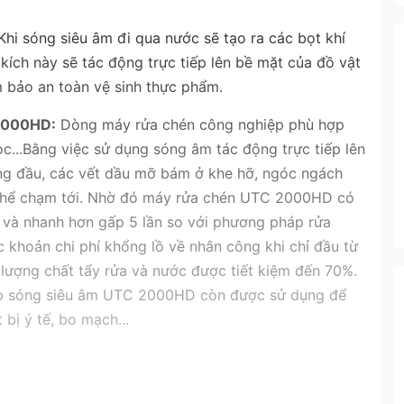
Khi sóng siêu âm đi qua nước sẽ tạo ra các bọt khí
ích này sẽ tác động trực tiếp lên bề mặt của đồ vật
m bảo an toàn vệ sinh thực phẩm.
 2000HD:
Dòng máy rửa chén công nghiệp phù hợp
ọc...Bằng việc sử dụng sóng âm tác động trực tiếp lên
g đầu, các vết dầu mỡ bám ở khe hỡ, ngóc ngách
thể chạm tới. Nhờ đó máy rửa chén UTC 2000HD có
 và nhanh hơn gấp 5 lần so với phương pháp rửa
 khoản chi phí khổng lồ về nhân công khi chỉ đầu từ
t lượng chất tẩy rửa và nước được tiết kiệm đến 70%.
ệp sóng siêu âm UTC 2000HD còn được sử dụng để
 bị ý tế, bo mạch...