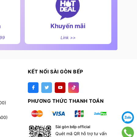
n
Khuyến mãi
499
Link >>
KẾT NỐI SÀI GÒN BẾP
PHƯƠNG THỨC THANH TOÁN
00)
h00)
Sài gòn bếp official
Quét mã QR hỗ trợ tư vấn