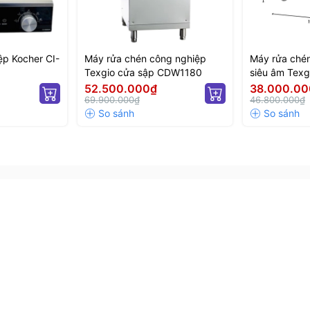
ệp Kocher CI-
Máy rửa chén công nghiệp
Máy rửa chén
Texgio cửa sập CDW1180
siêu âm Texgi
Standard T
52.500.000₫
38.000.00
69.900.000₫
46.800.000₫
 sóng siêu âm UTC 2000HD:
ại nhà hàng, khách sạn
,... với số lượng lớn
ăn tập thể
uất, xưởng gia công,...
...