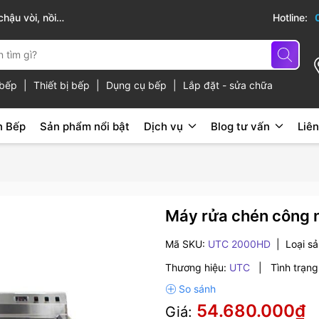
cấp
Hotline:
ủ bếp
|
Thiết bị bếp
|
Dụng cụ bếp
|
Lắp đặt - sửa chữa
n Bếp
Sản phẩm nổi bật
Dịch vụ
Blog tư vấn
Liên
Máy rửa chén công 
Mã SKU:
UTC 2000HD
|
Loại s
Thương hiệu:
UTC
|
Tình trạng
54.680.000₫
Giá: