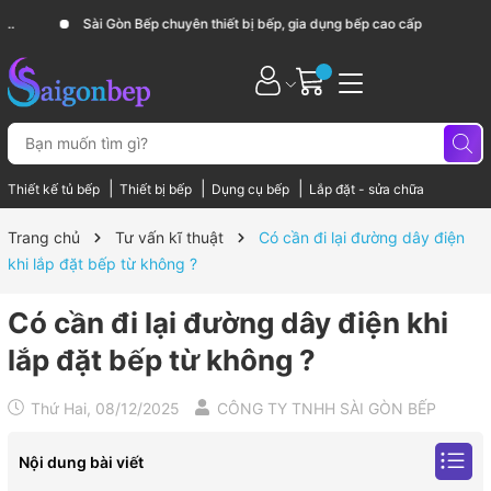
Sài Gòn Bếp chuyên thiết bị bếp, gia dụng bếp cao cấp
|
|
|
Thiết kế tủ bếp
Thiết bị bếp
Dụng cụ bếp
Lắp đặt - sửa chữa
Trang chủ
Tư vấn kĩ thuật
Có cần đi lại đường dây điện
khi lắp đặt bếp từ không ?
Có cần đi lại đường dây điện khi
lắp đặt bếp từ không ?
Thứ Hai, 08/12/2025
CÔNG TY TNHH SÀI GÒN BẾP
Nội dung bài viết