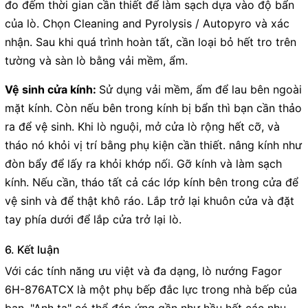
đo đếm thời gian cần thiết để làm sạch dựa vào độ bẩn
của lò. Chọn Cleaning and Pyrolysis / Autopyro và xác
nhận. Sau khi quá trình hoàn tất, cần loại bỏ hết tro trên
tường và sàn lò bằng vải mềm, ẩm.
Vệ sinh cửa kính:
Sử dụng vải mềm, ẩm để lau bên ngoài
mặt kính. Còn nếu bên trong kính bị bẩn thì bạn cần thảo
ra để vệ sinh. Khi lò nguội, mở cửa lò rộng hết cỡ, và
tháo nó khỏi vị trí bằng phụ kiện cần thiết. nâng kính như
đòn bẩy để lấy ra khỏi khớp nối. Gỡ kính và làm sạch
kính. Nếu cần, tháo tất cả các lớp kính bên trong cửa để
vệ sinh và để thật khô ráo. Lắp trở lại khuôn cửa và đặt
tay phía dưới để lắp cửa trở lại lò.
6. Kết luận
Với các tính năng ưu việt và đa dạng, lò nướng Fagor
6H-876ATCX là một phụ bếp đắc lực trong nhà bếp của