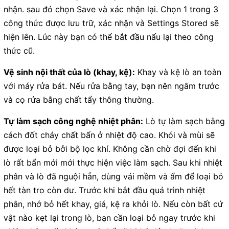
nhận. sau đó chọn Save và xác nhận lại. Chọn 1 trong 3
công thức được lưu trữ, xác nhận và Settings Stored sẽ
hiện lên. Lúc này bạn có thể bắt đầu nấu lại theo công
thức cũ.
Vệ sinh nội thất của lò (khay, kệ):
Khay và kệ lò an toàn
với máy rửa bát. Nếu rửa bằng tay, bạn nên ngâm trước
và cọ rửa bằng chất tẩy thông thường.
Tự làm sạch công nghệ nhiệt phân:
Lò tự làm sạch bằng
cách đốt cháy chất bẩn ở nhiệt độ cao. Khói và mùi sẽ
được loại bỏ bởi bộ lọc khí. Không cần chờ đợi đến khi
lò rất bẩn mới mới thực hiện việc làm sạch. Sau khi nhiệt
phân và lò đã nguội hẳn, dùng vải mềm và ẩm để loại bỏ
hết tàn tro còn dư. Trước khi bắt đầu quá trình nhiệt
phân, nhớ bỏ hết khay, giá, kệ ra khỏi lò. Nếu còn bất cứ
vật nào kẹt lại trong lò, bạn cần loại bỏ ngay trước khi