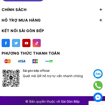
CHÍNH SÁCH
HỖ TRỢ MUA HÀNG
KẾT NỐI SÀI GÒN BẾP
PHƯƠNG THỨC THANH TOÁN
Sài gòn bếp official
Quét mã QR hỗ trợ tư vấn nhanh chóng
© Bản quyền thuộc về
Sài Gòn Bếp