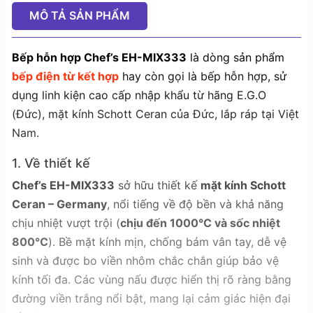
MÔ TẢ SẢN PHẨM
Bếp hỗn hợp Chef’s EH-MIX333
là dòng sản phẩm
bếp điện từ kết hợp
hay còn gọi là bếp hỗn hợp, sử
dụng linh kiện cao cấp nhập khẩu từ hãng E.G.O
(Đức), mặt kính Schott Ceran của Đức, lắp ráp tại Việt
Nam.
1. Về thiết kế
Chef’s EH-MIX333
sở hữu thiết kế
mặt kính Schott
Ceran – Germany
, nổi tiếng về độ bền và khả năng
chịu nhiệt vượt trội (
chịu đến 1000°C và sốc nhiệt
800°C
). Bề mặt kính mịn, chống bám vân tay, dễ vệ
sinh và được bo viền nhôm chắc chắn giúp bảo vệ
kính tối đa. Các vùng nấu được hiển thị rõ ràng bằng
đường viền trắng nổi bật, mang lại cảm giác hiện đại