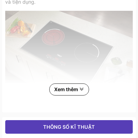
và tiện dụng.
Xem thêm
Chefs EH-MIX333 thiết kế mặt kính Schott Ceran, mâm từ
nhiệt EGO và bo viên nhôm sang trọng
2. Về công suất
THÔNG SỐ KĨ THUẬT
Bếp từ Chef’s
EH-MIX333
trang bị 2 vùng nấu với