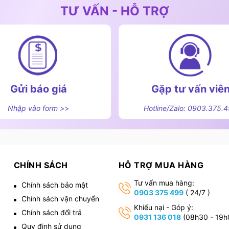
TƯ VẤN - HỖ TRỢ
Gửi báo giá
Gặp tư vấn viê
Nhập vào form >>
Hotline/Zalo: 0903.375.
CHÍNH SÁCH
HỖ TRỢ MUA HÀNG
Tư vấn mua hàng:
Chính sách bảo mật
0903 375 499
( 24/7 )
Chính sách vận chuyển
,
Khiếu nại - Góp ý:
Chính sách đổi trả
0931 136 018
(08h30 - 19h
Quy định sử dụng