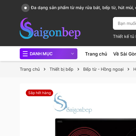
Đa dạng sản phẩm từ máy rửa bát, bếp từ, hút mùi, c
chảo...
Thiết kế t
Trang chủ
Về Sài Gò
DANH MỤC
Trang chủ
Thiết bị bếp
Bếp từ - Hồng ngoại
H
Sắp hết hàng