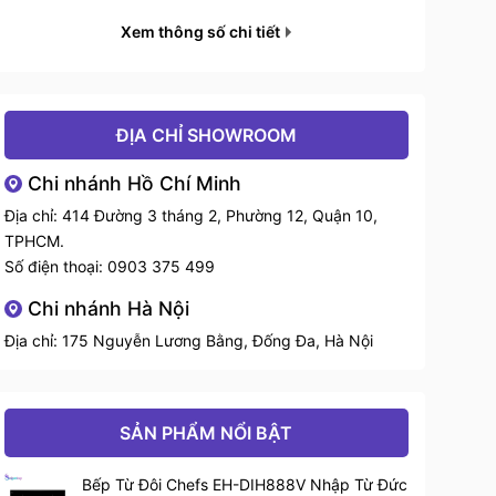
Xem thông số chi tiết
Điều khiển
2 bảng điều khiển riêng biệt
Hẹn giờ
Cảnh báo quá nhiệt
ĐỊA CHỈ SHOWROOM
Khóa trẻ em
Chi nhánh Hồ Chí Minh
Tính năng
Địa chỉ: 414 Đường 3 tháng 2, Phường 12, Quận 10,
Tự động tắt bếp khi để quên,
TPHCM.
không có nồi
Số điện thoại:
0903 375 499
Inverter
Chi nhánh Hà Nội
Mặt kính
EuroKera (Pháp)
Địa chỉ: 175 Nguyễn Lương Bằng, Đống Đa, Hà Nội
Mâm từ
EGO (Đức)
SẢN PHẨM NỔI BẬT
Số vùng nấu
2 vùng
Bếp Từ Đôi Chefs EH-DIH888V Nhập Từ Đức