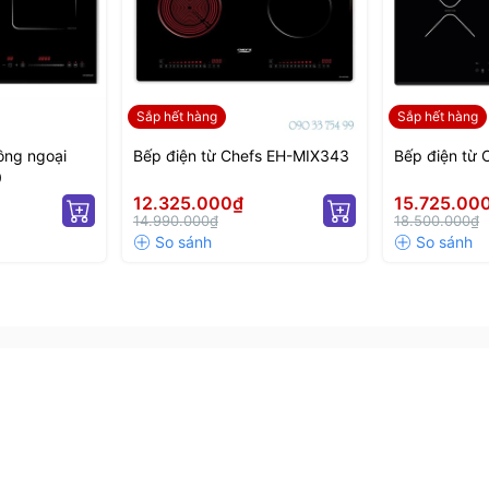
kể cả nồi đất, thủy tinh), thích hợp để nướng thực
ới từng món ăn và loại nồi, tối ưu hóa hiệu quả nấu
Sắp hết hàng
Sắp hết hàng
ồng ngoại
Bếp điện từ Chefs EH-MIX343
Bếp điện từ
0
12.325.000₫
15.725.00
14.990.000₫
18.500.000₫