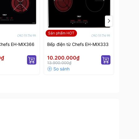
Sản phẩm HOT
 Chefs EH-MIX366
Bếp điện từ Chefs EH-MIX333
Bếp điệ
0₫
10.200.000₫
13.650
13.900.000₫
17.990.0