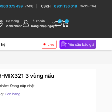
ếp cao cấp
0903 375 499
|
CSKH:
0931 136 018
(24/7)
(8h30 - 19h)
Hệ thống
Tài khoản
0
2 chi nhánh
Đăng nhập ngay
 hệ
Live
Yêu cầu báo giá
H-MIX321 3 vùng nấu
 phẩm:
Đang cập nhật
ng:
Còn hàng