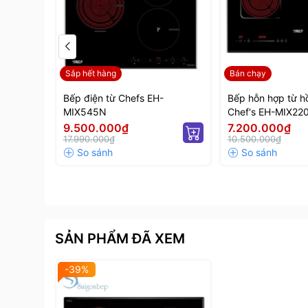
-
Vùng hồng ngoại:
dùng được tất cả loại nồi (
phẩm trực tiếp trên mặt bếp, tiện lợi và đa năng.
Người dùng dễ dàng lựa chọn vùng nấu phù hợp v
Sắp hết hàng
Bán chạy
nướng.
Bếp điện từ Chefs EH-
Bếp hỗn hợp từ h
MIX545N
Chef's EH-MIX22
9.500.000₫
7.200.000₫
17.990.000₫
10.500.000₫
SẢN PHẨM ĐÃ XEM
-39%