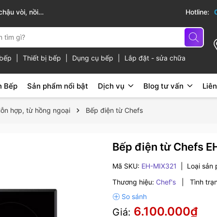
hậu vòi, nồi
Sài Gòn Bếp chuyên thiết bị bếp, gia dụng b
Hotline:
ủ bếp
|
Thiết bị bếp
|
Dụng cụ bếp
|
Lắp đặt - sửa chữa
n Bếp
Sản phẩm nổi bật
Dịch vụ
Blog tư vấn
Liên
ỗn hợp, từ hồng ngoại
Bếp điện từ Chefs
Bếp điện từ Chefs E
Mã SKU:
EH-MIX321
|
Loại sản
Thương hiệu:
Chef's
|
Tình trạ
6.100.000₫
Giá: