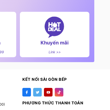
n
Khuyến mãi
499
Link >>
KẾT NỐI SÀI GÒN BẾP
PHƯƠNG THỨC THANH TOÁN
00)