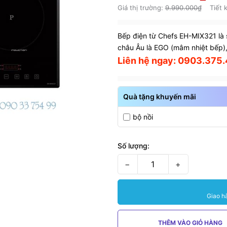
Giá thị trường:
9.990.000₫
Tiết 
Bếp điện từ Chefs EH-MIX321 là 
châu Âu là EGO (mâm nhiệt bếp),
Liên hệ ngay: 0903.375.4
Quà tặng khuyến mãi
bộ nồi
Số lượng:
−
+
Giao h
THÊM VÀO GIỎ HÀNG