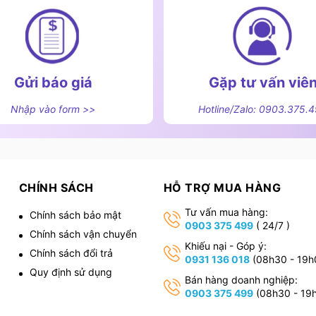
Gửi báo giá
Gặp tư vấn viê
Nhập vào form >>
Hotline/Zalo: 0903.375.
trên bếp từ Chefs EH-MIX220
CHÍNH SÁCH
HỖ TRỢ MUA HÀNG
vùng từ dùng nồi đáy nhiễm từ).
Tư vấn mua hàng:
Chính sách bảo mật
0903 375 499
( 24/7 )
, thức ăn thừa tích tụ.
Chính sách vận chuyển
,
Khiếu nại - Góp ý:
Chính sách đổi trả
ịch chuyên dụng cho mặt kính bếp.
0931 136 018
(08h30 - 19h
Quy định sử dụng
Bán hàng doanh nghiệp:
ên mặt kính.
0903 375 499
(08h30 - 19