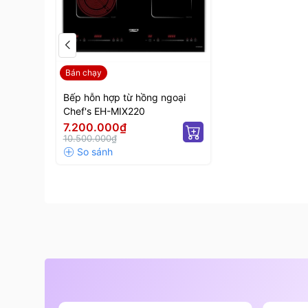
- Tự động ngắt khi không có nồi: Bếp tự nhận di
tránh hao phí điện năng và tăng độ an toàn.
Bán chạy
Bếp hỗn hợp từ hồng ngoại
Chef's EH-MIX220
7.200.000₫
10.500.000₫