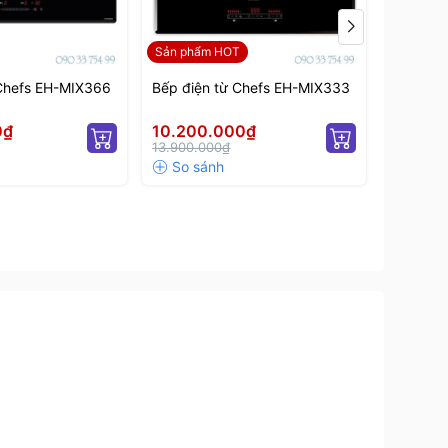
Sản phẩm HOT
 Chefs EH-MIX366
Bếp điện từ Chefs EH-MIX333
Bếp điệ
0₫
10.200.000₫
13.650
13.900.000₫
17.990.0