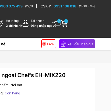
0903 375 499
|
CSKH:
0931 136 018
(24/7)
(8h30 - 19h)
Hệ thống
Tài khoản
0
2 chi nhánh
Đăng nhập ngay
 hệ
Live
Yêu cầu báo giá
g ngoại Chef's EH-MIX220
 phẩm:
Nổi bật
ng:
Còn hàng