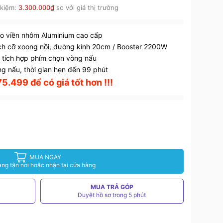
 kiệm:
3.300.000₫
so với giá thị trường
 viền nhôm Aluminium cao cấp
ch cỡ xoong nồi, đường kính 20cm / Booster 2200W
 tích hợp phím chọn vòng nấu
g nấu, thời gian hẹn đến 99 phút
5.499 để có giá tốt hơn !!!
MUA NGAY
àng tận nơi hoặc nhận tại cửa hàng
MUA TRẢ GÓP
Duyệt hồ sơ trong 5 phút