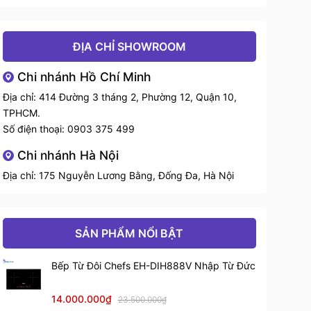
Hẹn giờ
Cảnh báo quá nhiệt
ĐỊA CHỈ SHOWROOM
Tính năng
Khóa trẻ em
Chi nhánh Hồ Chí Minh
Địa chỉ: 414 Đường 3 tháng 2, Phường 12, Quận 10,
Tự động tắt bếp khi để quên,
TPHCM.
không có nồi
Số điện thoại:
0903 375 499
Mặt kính
Crystal Ceram
Chi nhánh Hà Nội
Địa chỉ: 175 Nguyễn Lương Bằng, Đống Đa, Hà Nội
Mâm từ
EGO (Đức)
Số vùng nấu
2 vùng
SẢN PHẨM NỔI BẬT
Công suất tổng
4400W
Bếp Từ Đôi Chefs EH-DIH888V Nhập Từ Đức
Kích thước bếp
720x430x60 mm
14.000.000₫
23.500.000₫