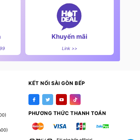
n
Khuyến mãi
499
Link >>
KẾT NỐI SÀI GÒN BẾP
PHƯƠNG THỨC THANH TOÁN
00)
h00)
Sài gòn bếp official