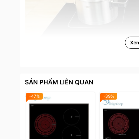
Xe
SẢN PHẨM LIÊN QUAN
Vùng nấu hồng ngoại bên trái kí hiệu"HI-LI
-47%
-39%
2. Về công suất
Mỗi vùng nấu đều có công suất hoạt động độc lậ
chín thức ăn nhanh chóng và tiết kiệm thời gian:
- Vùng từ: Công suất tối đa 2200W, có chức năn
diện đáy nồi với đường kính tối ưu 20cm.