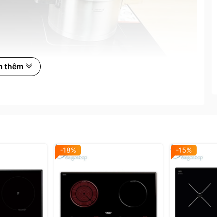
m thêm
GHT" và vùng nấu từ bên phải kí hiệu "INDUCTION"
-18%
-15%
p, tổng công suất tối đa lên đến 4400W, giúp làm
g Booster tăng tốc làm nóng tức thì, hỗ trợ nhận