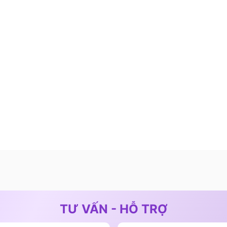
ện và ngắt công suất khi không có nồi trên vùng nấu,
TƯ VẤN - HỖ TRỢ