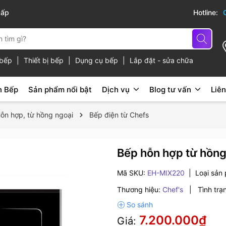
cấp
Hotline:
ủ bếp
|
Thiết bị bếp
|
Dụng cụ bếp
|
Lắp đặt - sửa chữa
n Bếp
Sản phẩm nổi bật
Dịch vụ
Blog tư vấn
Liên
ỗn hợp, từ hồng ngoại
Bếp điện từ Chefs
Bếp hỗn hợp từ hồn
Mã SKU:
EH-MIX220
|
Loại sản
Thương hiệu:
Chef's
|
Tình trạ
7.200.000₫
Giá: