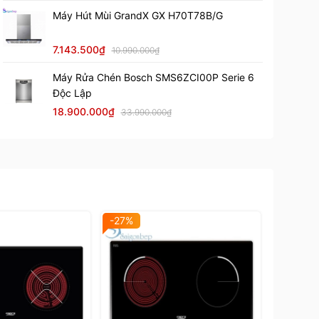
Kích thước khoét
Máy Hút Mùi GrandX GX H70T78B/G
660x380 mm
đá
7.143.500₫
10.990.000₫
Điện áp
220V/ 50Hz
Máy Rửa Chén Bosch SMS6ZCI00P Serie 6
Độc Lập
Bảo hành
36 tháng chính hãng
18.900.000₫
33.990.000₫
-27%
-24%