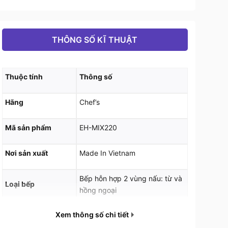
THÔNG SỐ KĨ THUẬT
Thuộc tính
Thông số
Hãng
Chef’s
Mã sản phẩm
EH-MIX220
Nơi sản xuất
Made In Vietnam
Bếp hỗn hợp 2 vùng nấu: từ và
Loại bếp
hồng ngoại
Xem thông số chi tiết
Điều khiển
2 bảng điều khiển riêng biệt