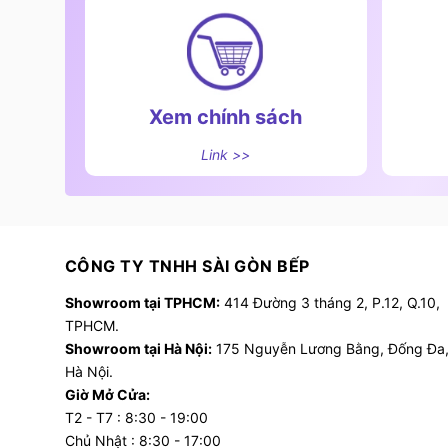
Xem chính sách
Link >>
Các tính năng nổi bật 
4. Cách sử dụng và bảo quản bếp
Để sử dụng bếp hiệu quả:
CÔNG TY TNHH SÀI GÒN BẾP
- Sử dụng nồi chảo phù hợp với từng vùng nấu (
Showroom tại TPHCM:
414 Đường 3 tháng 2, P.12, Q.10,
- Lau sạch mặt bếp sau khi nấu, tránh để dầu mỡ
TPHCM.
Showroom tại Hà Nội:
175 Nguyễn Lương Bằng, Đống Đa
- Khi vệ sinh, chỉ dùng khăn mềm ẩm và dung d
Hà Nội.
Giờ Mở Cửa:
- Không dùng vật sắc nhọn cạo hoặc chà mạnh l
T2 - T7 : 8:30 - 19:00
Chủ Nhật : 8:30 - 17:00