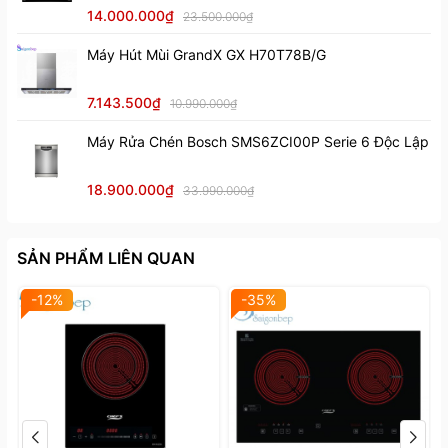
2VFT – 400BS.
14.000.000₫
23.500.000₫
Máy Hút Mùi GrandX GX H70T78B/G
7.143.500₫
10.990.000₫
Máy Rửa Chén Bosch SMS6ZCI00P Serie 6 Độc Lập
18.900.000₫
33.990.000₫
SẢN PHẨM LIÊN QUAN
-12%
-35%