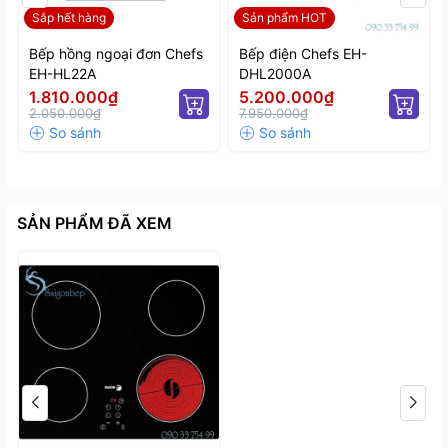
Sắp hết hàng
Sản phẩm HOT
Bếp hồng ngoại đơn Chefs
Bếp điện Chefs EH-
EH-HL22A
DHL2000A
1.810.000₫
5.200.000₫
2.050.000₫
7.950.000₫
SẢN PHẨM ĐÃ XEM