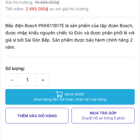
Giá thị trường:
16.655.000₫
Tiết kiệm:
2.665.000₫
so với giá thị trường
Bếp điện Bosch PKK611B17E là sản phẩm của tập đoàn Bosch,
được nhập khẩu nguyên chiếc từ Đức và được phân phối lẻ với
giá sỉ bởi Sài Gòn Bếp. Sản phẩm được bảo hành chính hãng 2
năm.
Số lượng:
−
+
MUA NGAY
Giao hàng tận nơi hoặc nhận tại cửa hàng
MUA TRẢ GÓP
THÊM VÀO GIỎ HÀNG
Duyệt hồ sơ trong 5 phút