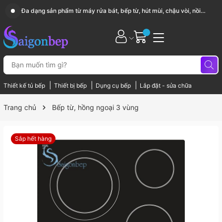
Sài Gòn Bếp chuyên thiết bị bếp, gia dụng bếp cao cấp
|
|
|
Thiết kế tủ bếp
Thiết bị bếp
Dụng cụ bếp
Lắp đặt - sửa chữa
Trang chủ
Bếp từ, hồng ngoại 3 vùng
Sắp hết hàng