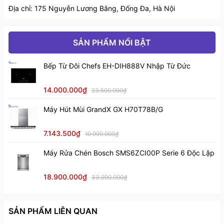
Địa chỉ: 175 Nguyễn Lương Bằng, Đống Đa, Hà Nội
SẢN PHẨM NỔI BẬT
Bếp Từ Đôi Chefs EH-DIH888V Nhập Từ Đức
14.000.000₫
23.500.000₫
Máy Hút Mùi GrandX GX H70T78B/G
7.143.500₫
10.990.000₫
Máy Rửa Chén Bosch SMS6ZCI00P Serie 6 Độc Lập
18.900.000₫
33.990.000₫
SẢN PHẨM LIÊN QUAN