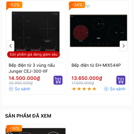
-52%
-24%
Sản phẩm giá đang giảm sâu
Bếp điện từ 3 vùng nấu
Bếp điện từ EH-MIX544P
Junger CEJ-300-IIF
14.500.000₫
13.650.000₫
29.990.000₫
17.990.000₫
SẢN PHẨM ĐÃ XEM
-16%