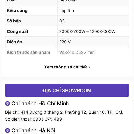
Bosch cùng
Sài Gòn bếp
gửi tới khách hàng, giúp quý
khách hàng yên tâm hơn khi lựa chọn
Bếp điện bosch
Kiểu dáng
Lắp âm
PKK611B17E.
Số bếp
03
Công suất
2000/2700W – 1200/2000W
Điện áp
220 V
Kích thước sản phẩm
W522 x D592 mm
Kích thước lắp đặt
W500 x D560 mm
Xem thông số chi tiết
Thuế VAT
Đã có VAT
ĐỊA CHỈ SHOWROOM
Chi nhánh Hồ Chí Minh
Địa chỉ: 414 Đường 3 tháng 2, Phường 12, Quận 10, TPHCM.
Số điện thoại:
0903 375 499
Chi nhánh Hà Nội