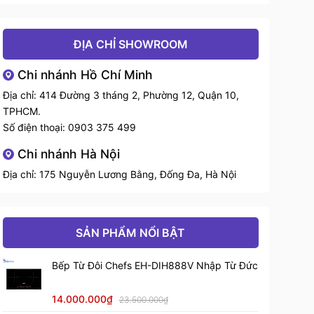
Kích thước sản
310 x 385 x 53 mm
phẩm
ĐỊA CHỈ SHOWROOM
Chi nhánh Hồ Chí Minh
Kích thước khoét
290 x 360mm
đá
Địa chỉ: 414 Đường 3 tháng 2, Phường 12, Quận 10,
TPHCM.
Số điện thoại:
Trọng lượng
0903 375 499
5kg
Chi nhánh Hà Nội
Điện áp
220V / 50Hz
Địa chỉ: 175 Nguyễn Lương Bằng, Đống Đa, Hà Nội
Nhiệt độ đun
60 - 280 độ
SẢN PHẨM NỔI BẬT
Điều khiển
7 mức công suất nhiệt
Bếp Từ Đôi Chefs EH-DIH888V Nhập Từ Đức
Công suất
100 - 2200W
14.000.000₫
23.500.000₫
Bảo hành
12 tháng chính hãng