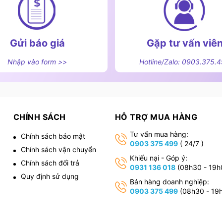
Gửi báo giá
Gặp tư vấn viê
Nhập vào form >>
Hotline/Zalo: 0903.375.
CHÍNH SÁCH
HỖ TRỢ MUA HÀNG
Tư vấn mua hàng:
Chính sách bảo mật
0903 375 499
( 24/7 )
Chính sách vận chuyển
H" bếp đang còn nóng
,
Khiếu nại - Góp ý:
Chính sách đổi trả
0931 136 018
(08h30 - 19h
Tính năng thông minh giúp phòng ngừa nguy cơ cháy
Quy định sử dụng
Bán hàng doanh nghiệp:
.
0903 375 499
(08h30 - 19
ếp