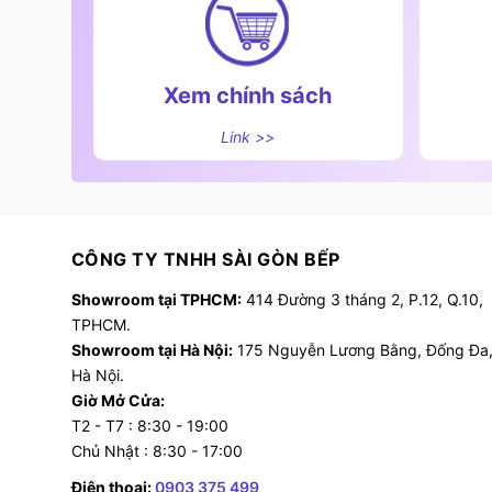
Xem chính sách
Link >>
CÔNG TY TNHH SÀI GÒN BẾP
Showroom tại TPHCM:
414 Đường 3 tháng 2, P.12, Q.10,
TPHCM.
Bếp cảnh báo "
Showroom tại Hà Nội:
175 Nguyễn Lương Bằng, Đống Đa
Hà Nội.
- Tự động tắt sau 2 giờ nếu không có thao tác:
Giờ Mở Cửa:
nổ nếu người dùng quên tắt bếp sau khi sử dụng
T2 - T7 : 8:30 - 19:00
Chủ Nhật : 8:30 - 17:00
5. Cách hướng dẫn sử dụng và bảo quản b
a. Hướng dẫn sử dụng
Điện thoại:
0903 375 499