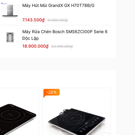
Máy Hút Mùi GrandX GX H70T78B/G
7.143.500₫
10.990.000₫
Máy Rửa Chén Bosch SMS6ZCI00P Serie 6
Độc Lập
18.900.000₫
33.990.000₫
-26%