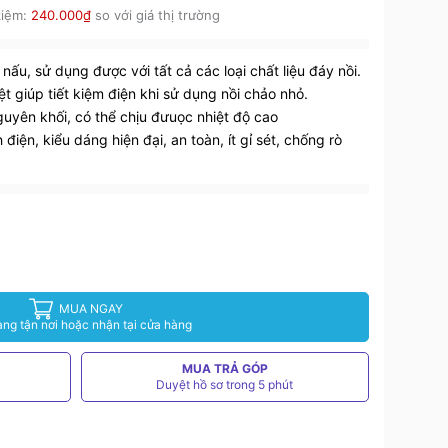
kiệm:
240.000₫
so với giá thị trường
 nấu, sử dụng được với tất cả các loại chất liệu đáy nồi.
̣t giúp tiết kiệm điện khi sử dụng nồi chảo nhỏ.
uyên khối, có thể chịu đưuọc nhiệt độ cao
điện, kiểu dáng hiện đại, an toàn, ít gỉ sét, chống rò
MUA NGAY
àng tận nơi hoặc nhận tại cửa hàng
MUA TRẢ GÓP
Duyệt hồ sơ trong 5 phút