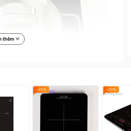
m thêm
-25%
-20%