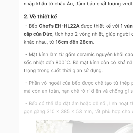
nhập khẩu từ châu Âu, đảm bảo chất lượng vượt 
2. Về thiết kế
- Bếp
Chef's EH-HL22A
được thiết kế với
1 vùn
cấp của Đức
, tích hợp 2 vòng nhiệt, giúp người
khác nhau, từ
16cm đến 28cm
.
- Mặt kính làm từ gốm ceramic nguyên khối cao 
sốc nhiệt đến 800°C. Bề mặt kính còn có khả nă
trọng trong suốt thời gian sử dụng.
- Phần vỏ ngoài của bếp được chế tạo từ thép p
mà còn an toàn, hạn chế rò rỉ điện và chống gỉ s
- Bếp có thể lắp đặt âm hoặc để nổi, linh hoạt 
gọn gàng 310 x 385 x 53 mm, rất phù hợp cho că