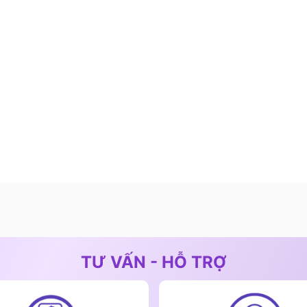
 ăn tiện lợi hơn, không cần canh chừng bếp. Sau thời
rong 1 phút, rất hữu ích khi cần xử lý việc đột xuất.
ếp sẽ tự động tắt để đảm bảo an toàn.
 bằng cách nhấn giữ phím khóa trong 1 giây, toàn bộ
uồn và phím khóa), tránh tình trạng trẻ em nghịch phá
t bếp vẫn còn nóng, đèn LED sẽ hiển thị chữ "H" để
t độ trở lại an toàn, đèn báo sẽ tự động tắt.
TƯ VẤN - HỖ TRỢ