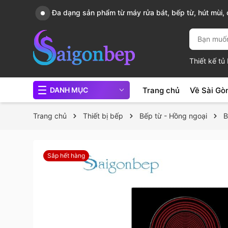
Đa dạng sản phẩm từ máy rửa bát, bếp từ, hút mùi, c
chảo...
Thiết kế t
Trang chủ
Về Sài Gò
DANH MỤC
Trang chủ
Thiết bị bếp
Bếp từ - Hồng ngoại
B
Sắp hết hàng