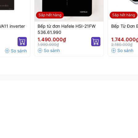
Sắp hết hàng
Sắp hết hàng
A11 inverter
Bếp từ đơn Hafele HSI-21FW
Bếp Từ Đơn 
536.61.990
1.490.000₫
1.744.000
nồi khách nhau với kích thước từ 16cm - 28cm
1.990.000₫
2.180.000₫
2000W, đáp ứng tốt nhu cầu nấu nướng hằng ngày của
ả năng tự động điều chỉnh công suất phù hợp, giúp
ệu suất nấu nướng.
ừ, bếp hồng ngoại không kén nồi, bạn có thể sử dụng
gốm, nhôm,...
ết kế tối giản, các phím bấm được ký hiệu rõ ràng với
hiệu tốt ngay cả khi tay ướt.