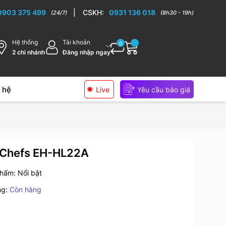
ếp cao cấp
0903 375 499
|
CSKH:
0931 136 018
(24/7)
(8h30 - 19h)
Hệ thống
Tài khoản
0
2 chi nhánh
Đăng nhập ngay
 hệ
Live
Yêu cầu báo giá
 Chefs EH-HL22A
phẩm:
Nổi bật
ng:
Còn hàng