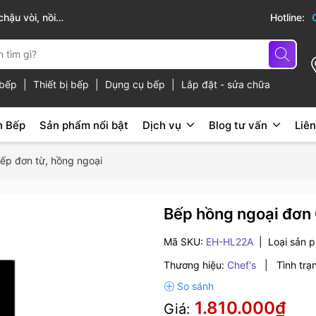
hậu vòi, nồi
Sài Gòn Bếp chuyên thiết bị bếp, gia dụng b
Hotline:
ủ bếp
|
Thiết bị bếp
|
Dụng cụ bếp
|
Lắp đặt - sửa chữa
n Bếp
Sản phẩm nổi bật
Dịch vụ
Blog tư vấn
Liên
ếp đơn từ, hồng ngoại
Bếp hồng ngoại đơn
Mã SKU:
EH-HL22A
|
Loại sản 
Thương hiệu:
Chef's
|
Tình trạ
1.810.000₫
Giá: