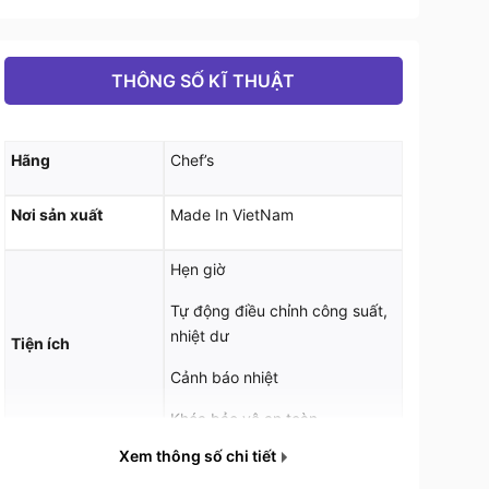
THÔNG SỐ KĨ THUẬT
Hãng
Chef’s
Nơi sản xuất
Made In VietNam
Hẹn giờ
Tự động điều chỉnh công suất,
nhiệt dư
Tiện ích
Cảnh báo nhiệt
Khóa bảo vệ an toàn
Xem thông số chi tiết
Mâm nhiệt
EGO Hi - light ( Đức)