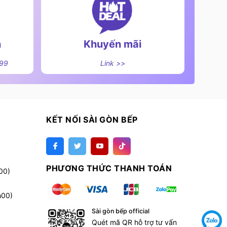
n
Khuyến mãi
499
Link >>
KẾT NỐI SÀI GÒN BẾP
PHƯƠNG THỨC THANH TOÁN
00)
h00)
Sài gòn bếp official
Quét mã QR hỗ trợ tư vấn