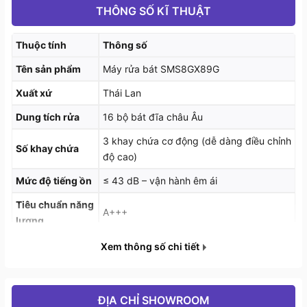
rất nhiều.
THÔNG SỐ KĨ THUẬT
Về hiệu suất hoạt động, sản phẩm có các điểm nổi bật
Thuộc tính
Thông số
đáng ghi nhận:
Tên sản phẩm
Máy rửa bát SMS8GX89G
Động cơ Synchronous DUAL BLDC kết hợp công
Xuất xứ
Thái Lan
nghệ Eco Silence giúp vận hành mạnh mẽ nhưng
Dung tích rửa
16 bộ bát đĩa châu Âu
vẫn cực kỳ yên tĩnh và tiết kiệm năng lượng.
3 khay chứa cơ động (dễ dàng điều chỉnh
Mức độ tiếng ồn đạt ≤ 43 dB — đồng nghĩa với
Số khay chứa
độ cao)
việc máy hoạt động hầu như không gây ồn ào, rất
Mức độ tiếng ồn
≤ 43 dB – vận hành êm ái
phù hợp với không gian bếp mở hoặc liền kề
phòng khách.
Tiêu chuẩn năng
A+++
lượng
Hiệu quả năng lượng đạt tiêu chuẩn A+++ và hiệu
Hiệu quả rửa &
Cleaning Efficiency Class A – Drying
Xem thông số chi tiết
quả rửa & sấy vào loại A (Cleaning Efficiency Class
sấy
Efficiency Class A
A & Drying Efficiency Class A) — cho thấy máy
Áp suất nước
không chỉ rửa sạch mà còn sấy khô hiệu quả.
≥ 0.3 bar
ĐỊA CHỈ SHOWROOM
yêu cầu