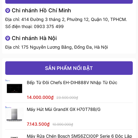
Tiêu thụ điện
Chi nhánh Hồ Chí Minh
~0.8 kWh/lần rửa
năng
Địa chỉ: 414 Đường 3 tháng 2, Phường 12, Quận 10, TPHCM.
Tiêu thụ nước
Tối đa ~9 lít/lần rửa
Số điện thoại:
0903 375 499
Kích thước sản
Chi nhánh Hà Nội
598 (R) x 598 (S) x 775–805 (C) mm
phẩm
Địa chỉ: 175 Nguyễn Lương Bằng, Đống Đa, Hà Nội
Kích thước
610 (R) x 610 (S) x 780–810 (C) mm
khoét âm tủ
SẢN PHẨM NỔI BẬT
Motor 7 năm – Máy 4 năm – Giàn rửa 2
Bảo hành
năm
Bếp Từ Đôi Chefs EH-DIH888V Nhập Từ Đức
Thiết kế và hiệu suất hoạt động
2. Đặc điểm nổi bật của máy rửa chén
14.000.000₫
23.500.000₫
SMS8GX89G
Máy Hút Mùi GrandX GX H70T78B/G
a) Các chế độ rửa của SMS8GX89G
Máy GrandX SMS8GX89G cung cấp 10 chế độ rửa đa
7.143.500₫
10.990.000₫
dạng, đáp ứng được nhiều nhu cầu sử dụng từ hàng
Máy Rửa Chén Bosch SMS6ZCI00P Serie 6 Độc Lập