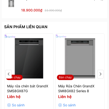
ngày đến khi có tiệc và yêu cầu cao về vệ sinh:
18.900.000₫
33.990.000₫
Rửa tự động Auto 72°C
Rửa chuyên sâu Intensive 72°C
Rửa thông thường Universal 72°C
SẢN PHẨM LIÊN QUAN
Rửa tiết kiệm ECO 50°C
Rửa nhanh Rapit 45°C
Rửa thủy tinh Glass 60°C
Rửa Hygiene tiệt trùng 72°C
Ngâm trước khi rửa Soak
Rửa nồi chuyên sâu Hot Pot 72°C
Tự làm sạch máy Self-Cleaning 72°C
Bán chạy
Bán chạy
Máy rửa chén bát GrandX
Máy Rửa Chén GrandX
SMS8GX87G
SMI8GX82 Series 8
Liên hệ
Liên hệ