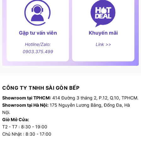
Gặp tư vấn viên
Khuyến mãi
Hotline/Zalo:
Link >>
0903.375.499
Công nghệ tăng cường tiên tiến
CÔNG TY TNHH SÀI GÒN BẾP
c) Tính năng an toàn theo kèm
Showroom tại TPHCM:
414 Đường 3 tháng 2, P.12, Q.10, TPHCM.
Showroom tại Hà Nội:
175 Nguyễn Lương Bằng, Đống Đa, Hà
An toàn luôn là tiêu chí quan trọng khi chọn thiết bị
Nội.
nhà bếp và SMS8GX89G không thiếu các tính năng
Giờ Mở Cửa:
bảo vệ tiên tiến:
T2 - T7 : 8:30 - 19:00
Chủ Nhật : 8:30 - 17:00
Child Lock (khoá trẻ em):
Cực kỳ hữu ích nếu