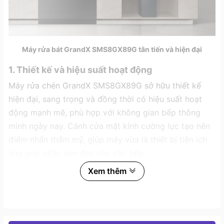
Máy rửa bát GrandX SMS8GX89G tân tiến và hiện đại
1. Thiết kế và hiệu suất hoạt động
Máy rửa chén GrandX SMS8GX89G sở hữu thiết kế
hiện đại, sang trọng và đồng thời có hiệu suất hoạt
động mạnh mẽ, phù hợp với không gian bếp thông
minh ngày nay. Cánh cửa mặt kính cường lực tạo nên
điểm nhấn thẩm mỹ, giúp máy vừa là thiết bị tiện ích
vừa góp phần làm đẹp cho căn bếp.
Xem thêm
Bên trong khoang máy, SMS8GX89G được trang bị 3
khay chứa cơ động cùng một ngăn giỏ chuyên dụng
dành cho dao-kéo và đồ dùng nhỏ, giúp sắp xếp dụng
cụ bếp một cách khoa học, dễ lấy và gọn gàng hơn