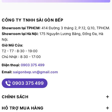
chọn tối ưu cho gia đình. Liên hệ ngay Hotline/Zalo:
0903.375.499 hoặc đến showroom
Sài Gòn Bếp
để
được tư vấn và trải nghiệm thực tế sản phẩm.
CÔNG TY TNHH SÀI GÒN BẾP
Showroom tại TPHCM:
414 Đường 3 tháng 2, P.12, Q.10, TPHCM.
Showroom tại Hà Nội:
175 Nguyễn Lương Bằng, Đống Đa, Hà
Nội.
Giờ Mở Cửa:
T2 - T7 : 8:30 - 19:00
Chủ Nhật : 8:30 - 17:00
Điện thoại:
0903 375 499
Email:
saigonbep.vn@gmail.com
0903 375 499
CHÍNH SÁCH
HỖ TRỢ MUA HÀNG