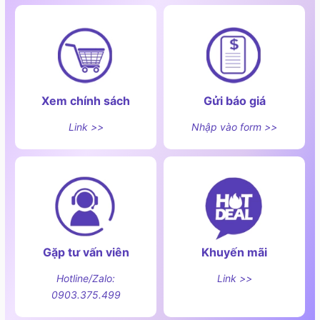
Xem chính sách
Gửi báo giá
Link >>
Nhập vào form >>
Gặp tư vấn viên
Khuyến mãi
Tính năng nổi bật
Hotline/Zalo:
Link >>
Với thiết kế nhỏ gọn, hiệu năng mạnh mẽ và nhiều tính
0903.375.499
năng hiện đại GandX SMS6GX10G xứng đáng là lựa