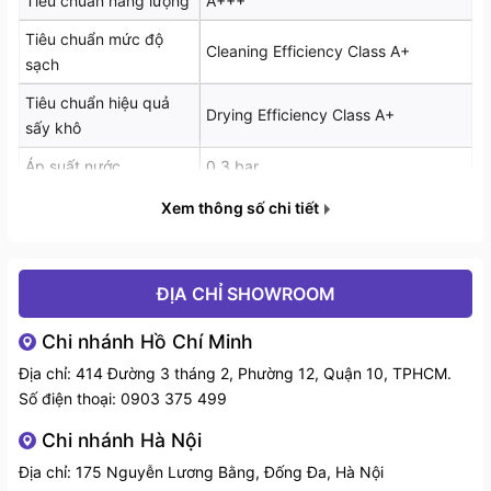
Tiêu chuẩn năng lượng
A+++
và tăng độ bền trong quá trình sử dụng.
Tiêu chuẩn mức độ
Cleaning Efficiency Class A+
- Máy được thiết kế với 2 dàn rửa thông minh, tối ưu
sạch
không gian sắp xếp bát đĩa, giúp tăng khả năng chứa
Tiêu chuẩn hiệu quả
Drying Efficiency Class A+
và nâng cao hiệu quả làm sạch trong mỗi lần rửa.
sấy khô
Áp suất nước
0.3 bar
Điện áp
220-240V / ~50Hz
Xem thông số chi tiết
Mức tiêu thụ điện năng
0.8 kWh/lần rửa
Mức tiêu thụ nước tối
ĐỊA CHỈ SHOWROOM
9.0 lít/lần rửa
đa
Chi nhánh Hồ Chí Minh
Kích thước sản phẩm
550R x 505S x 585C mm
Địa chỉ: 414 Đường 3 tháng 2, Phường 12, Quận 10, TPHCM.
Số điện thoại:
0903 375 499
Chi nhánh Hà Nội
Địa chỉ: 175 Nguyễn Lương Bằng, Đống Đa, Hà Nội