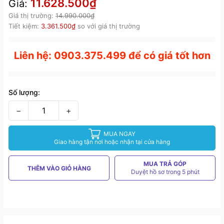
11.628.500₫
Giá:
Giá thị trường:
14.990.000₫
Tiết kiệm:
3.361.500₫
so với giá thị trường
Liên hệ: 0903.375.499 để có giá tốt hơn
Số lượng:
−
+
MUA NGAY
Giao hàng tận nơi hoặc nhận tại cửa hàng
MUA TRẢ GÓP
THÊM VÀO GIỎ HÀNG
Duyệt hồ sơ trong 5 phút