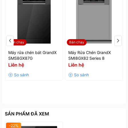
- Chương trình tự vệ sinh máy.
Bán chạy
Bán chạy
Máy rửa chén bát GrandX
Máy Rửa Chén GrandX
SMS8GX87G
SMI8GX82 Series 8
Liên hệ
Liên hệ
SẢN PHẨM ĐÃ XEM
Trang bị 6 chương trình rửa khác nhau
-22%