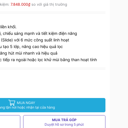
 kiệm:
7.848.000₫
so với giá thị trường
iền khối.
, chiếu sáng mạnh và tiết kiệm điện năng
(Slide) với 6 mức công suất linh hoạt
 tạo 5 lớp, nâng cao hiệu quả lọc
năng hút mùi nhanh và hiệu quả
ực tiếp ra ngoài hoặc lọc khử mùi bằng than hoạt tính
MUA NGAY
àng tận nơi hoặc nhận tại cửa hàng
MUA TRẢ GÓP
Duyệt hồ sơ trong 5 phút