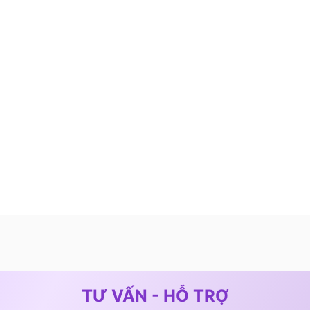
TƯ VẤN - HỖ TRỢ
B53C tiện lợi và dễ sử dụng