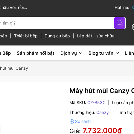
hậu vòi, nồi
Sài Gòn Bếp chuyên thiết bị bếp, gia dụng b
Hotline:
ủ bếp
|
Thiết bị bếp
|
Dụng cụ bếp
|
Lắp đặt - sửa chữa
n Bếp
Sản phẩm nổi bật
Dịch vụ
Blog tư vấn
Liên
hút mùi Canzy
Máy hút mùi Canzy
Mã SKU:
CZ-B53C
|
Loại sản p
Thương hiệu:
Canzy
|
Tình trạ
7.732.000₫
Giá: