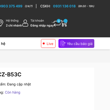
ếp cao cấp
0903 375 499
|
CSKH:
0931 136 018
(24/7)
(8h30 - 19h)
Hệ thống
Tài khoản
0
2 chi nhánh
Đăng nhập ngay
 hệ
Live
Yêu cầu báo giá
 CZ-B53C
hẩm:
Đang cập nhật
ng:
Còn hàng