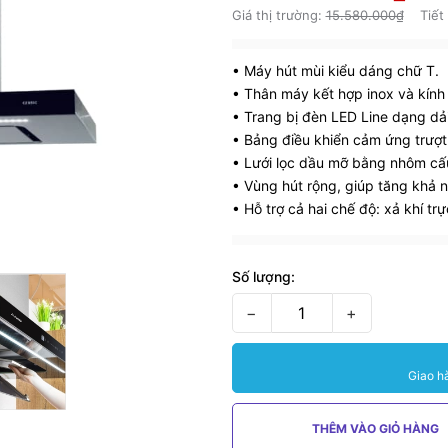
Giá thị trường:
15.580.000₫
Tiết
• Máy hút mùi kiểu dáng chữ T.
• Thân máy kết hợp inox và kính l
• Trang bị đèn LED Line dạng dải
• Bảng điều khiển cảm ứng trượt 
• Lưới lọc dầu mỡ bằng nhôm cấu
• Vùng hút rộng, giúp tăng khả 
• Hỗ trợ cả hai chế độ: xả khí tr
Số lượng:
−
+
Giao h
THÊM VÀO GIỎ HÀNG