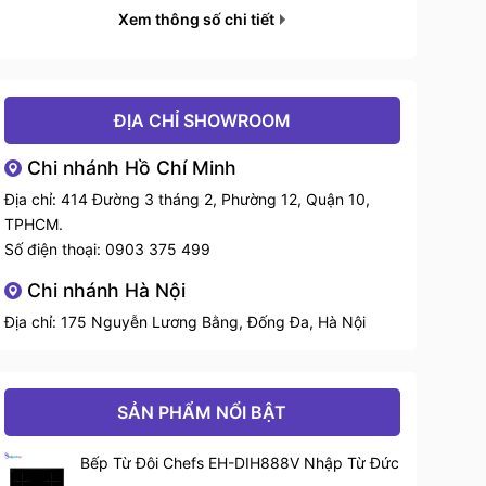
Xem thông số chi tiết
Độ ồn tối đa
< 45dbA
Kích thước
900mm
ĐỊA CHỈ SHOWROOM
Ống thoát
150mm
Chi nhánh Hồ Chí Minh
Địa chỉ: 414 Đường 3 tháng 2, Phường 12, Quận 10,
Điều khiển
Cảm ứng
TPHCM.
Số điện thoại:
0903 375 499
Công suất hút
1400 m3/h
Chi nhánh Hà Nội
Bảo hành
36 tháng chính hãng
Địa chỉ: 175 Nguyễn Lương Bằng, Đống Đa, Hà Nội
SẢN PHẨM NỔI BẬT
Bếp Từ Đôi Chefs EH-DIH888V Nhập Từ Đức