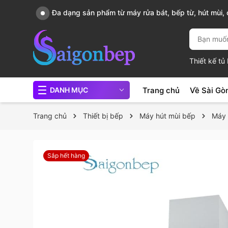
Đa dạng sản phẩm từ máy rửa bát, bếp từ, hút mùi, c
chảo...
Thiết kế t
Trang chủ
Về Sài Gò
DANH MỤC
Trang chủ
Thiết bị bếp
Máy hút mùi bếp
Máy 
Sắp hết hàng