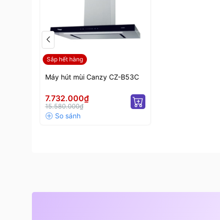
Sắp hết hàng
Máy hút mùi Canzy CZ-B53C
7.732.000₫
15.580.000₫
Máy hút mùi Canzy CZ-