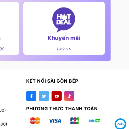
n
Khuyến mãi
499
Link >>
KẾT NỐI SÀI GÒN BẾP
PHƯƠNG THỨC THANH TOÁN
00)
h00)