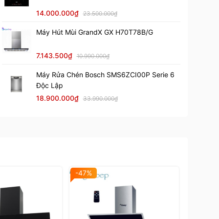
14.000.000₫
23.500.000₫
Máy Hút Mùi GrandX GX H70T78B/G
7.143.500₫
10.990.000₫
Máy Rửa Chén Bosch SMS6ZCI00P Serie 6
Độc Lập
18.900.000₫
33.990.000₫
-47%
-48%