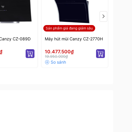
Sản phẩm giá đang giảm sâu
Sản phẩm
 Canzy CZ-089D
Máy hút mùi Canzy CZ-2770H
Máy hút
₫
10.477.500₫
10.725
19.950.000₫
20.500.