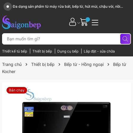
 nồi
Sài Gòn Bếp chuyên thiết bị bếp, gia dụng bếp cao cấp
|
|
|
Thiết kế tủ bếp
Thiết bị bếp
Dụng cụ bếp
Lắp đặt - sửa chữa
Trang chủ
Thiết bị bếp
Bếp từ - Hồng ngoại
Bếp từ
Kocher
Bán chạy