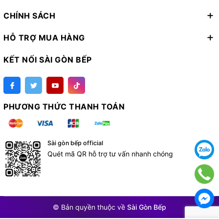
CHÍNH SÁCH
HỖ TRỢ MUA HÀNG
KẾT NỐI SÀI GÒN BẾP
PHƯƠNG THỨC THANH TOÁN
Sài gòn bếp official
Quét mã QR hỗ trợ tư vấn nhanh chóng
© Bản quyền thuộc về
Sài Gòn Bếp