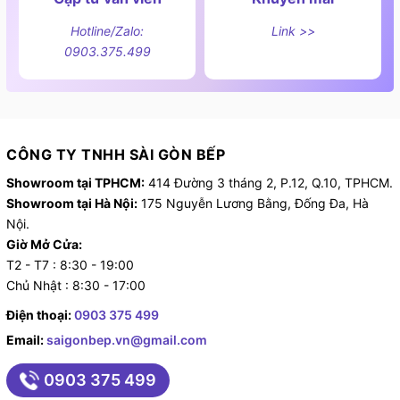
Hotline/Zalo:
Link >>
Bếp từ Kocher DI-330H đa dạng các chức năng
0903.375.499
CÔNG TY TNHH SÀI GÒN BẾP
Showroom tại TPHCM:
414 Đường 3 tháng 2, P.12, Q.10, TPHCM.
Showroom tại Hà Nội:
175 Nguyễn Lương Bằng, Đống Đa, Hà
Nội.
Giờ Mở Cửa:
T2 - T7 : 8:30 - 19:00
Chủ Nhật : 8:30 - 17:00
Điện thoại:
0903 375 499
Email:
saigonbep.vn@gmail.com
0903 375 499