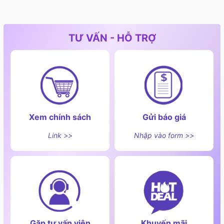
dụng.
- Cảnh báo nhiệt dư:
Khi vùng nấu vừa ngừng hoạt
động nhưng mặt kính vẫn còn nóng, biểu tượng “H” sẽ
TƯ VẤN - HỖ TRỢ
hiển thị để người dùng không chạm tay vào vùng đó,
giúp tránh bị bỏng một cách hiệu quả và an tâm hơn
sau khi nấu.
Xem chính sách
Gửi báo giá
Link >>
Nhập vào form >>
Gặp tư vấn viên
Khuyến mãi