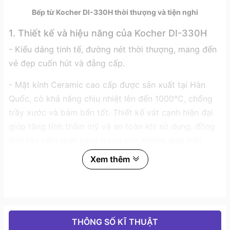
Bếp từ Kocher DI-330H thời thượng và tiện nghi
1. Thiết kế và hiệu năng của Kocher DI-330H
- Kiểu dáng tinh tế, đường nét thời thượng, mang đến
vẻ đẹp cuốn hút và đẳng cấp.
- Mặt kính Ceramic cao cấp được sản xuất tại Hàn
Quốc, có khả năng chịu nhiệt lên đến 1000°C, chống
trầy xước và bám bẩn tốt. Thiết kế vát cạnh hiện đại
giúp tăng tính thẩm mỹ và an toàn khi sử dụng, đồng
thời tạo cảm giác sang trọng cho không gian bếp.
Xem thêm
- Bếp được trang bị 2 thanh trượt điều chỉnh công
suất riêng biệt, giúp bạn dễ dàng tăng/giảm mức nhiệt
theo ý muốn một cách mượt mà và chính xác. Giao
diện trực quan giúp người dùng thao tác nhanh mà
không cần mất thời gian làm quen.
THÔNG SỐ KĨ THUẬT