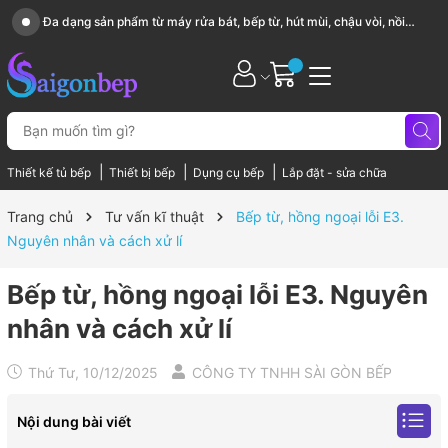
i
Sài Gòn Bếp chuyên thiết bị bếp, gia dụng bếp cao cấp
|
|
|
Thiết kế tủ bếp
Thiết bị bếp
Dụng cụ bếp
Lắp đặt - sửa chữa
Trang chủ
Tư vấn kĩ thuật
Bếp từ, hồng ngoại lỗi E3.
Nguyên nhân và cách xử lí
Bếp từ, hồng ngoại lỗi E3. Nguyên
nhân và cách xử lí
Thứ Tư, 10/12/2025
CÔNG TY TNHH SÀI GÒN BẾP
Nội dung bài viết