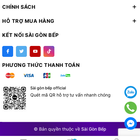
CHÍNH SÁCH
HỖ TRỢ MUA HÀNG
KẾT NỐI SÀI GÒN BẾP
PHƯƠNG THỨC THANH TOÁN
Sài gòn bếp official
Quét mã QR hỗ trợ tư vấn nhanh chóng
© Bản quyền thuộc về
Sài Gòn Bếp