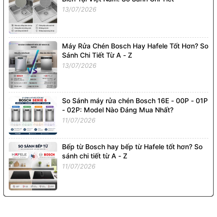
13/07/2026
Máy Rửa Chén Bosch Hay Hafele Tốt Hơn? So
Sánh Chi Tiết Từ A - Z
13/07/2026
So Sánh máy rửa chén Bosch 16E - 00P - 01P
- 02P: Model Nào Đáng Mua Nhất?
11/07/2026
Bếp từ Bosch hay bếp từ Hafele tốt hơn? So
sánh chi tiết từ A - Z
11/07/2026