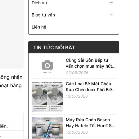
Dịch vụ
Blog tư vấn
Liên hệ
TIN TỨC NỔI BẬT
Cùng Sài Gòn Bếp tư
vấn chọn mua máy hút
mùi phù hợp với từng
07/08/2026
không nhận
căn bếp !!!
Các Loại Bề Mặt Chậu
hoạt hàng
Rửa Chén Inox Phổ Biến
Tại Việt Nam. So Sánh
13/07/2026
Chi Tiết
Máy Rửa Chén Bosch
Hay Hafele Tốt Hơn? So
iển.
Sánh Chi Tiết Từ A - Z
13/07/2026
.