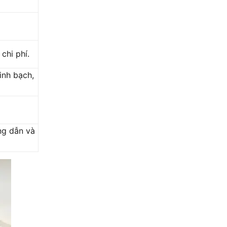
g
chi phí.
inh bạch,
ng dẫn và