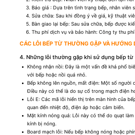
Báo giá : Dựa trên tình trạng bếp, nhân viên 
Sửa chữa: Sau khi đồng ý về giá, kỹ thuật vi
Bàn giao lại bếp: Sau sửa chữa, bếp được kiể
Thu phí dịch vụ và bảo hành: Công ty thu phí
CÁC LỖI BẾP TỪ THƯỜNG GẶP VÀ HƯỚNG
4. Những lỗi thường gặp khi sử dụng bếp từ
Không nhận nồi: Đây là một vấn đề khá phổ bi
với bếp hoặc nồi quá nhỏ.
Bếp không lên nguồn, mất điện: Một số người d
Điều này có thể là do sự cố trong mạch điện h
Lỗi E: Các mã lỗi hiển thị trên màn hình của bế
quan đến nhiệt độ, điện áp hoặc cảm biến.
Mặt kính nóng quá: Lỗi này có thể do quạt làm
kính bị nóng.
Board mạch lỗi: Nếu bếp không nóng hoặc phí