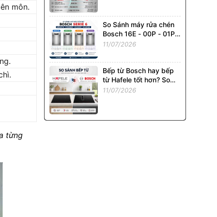
yên môn.
So Sánh máy rửa chén
Bosch 16E - 00P - 01P -
02P: Model Nào Đáng
11/07/2026
Mua Nhất?
ng.
Bếp từ Bosch hay bếp
chì.
từ Hafele tốt hơn? So
sánh chi tiết từ A - Z
11/07/2026
ủa từng