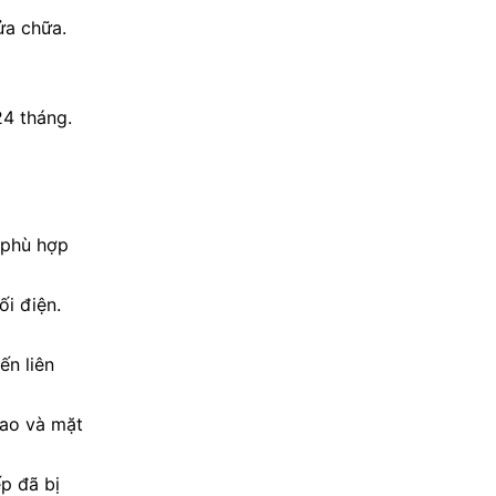
ửa chữa.
24 tháng.
 phù hợp
i điện.
ến liên
cao và mặt
p đã bị