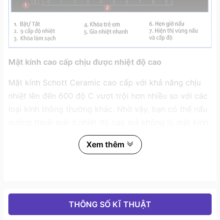
Mặt kính cao cấp chịu được nhiệt độ cao
Mặt kính Schott Ceramic cao cấp với khả năng chịu
nhiệt lên đến 600 độ C vượt trội hơn nhiều so với các
loại kính thông thường khác. Nhờ vậy, bạn có thể nấu
nướng thoải mái ở nhiệt độ cao mà không lo mặt kính
bị nứt vỡ hay biến dạng.
Xem thêm
Công suất mạnh mẽ giúp nấu ăn nhanh chóng
Bếp từ Bosch PMI8256EVN sở hữu tổng công suất
2800W, giúp bạn nấu ăn nhanh chóng và tiết kiệm
điện năng. Cụ thể mỗi vùng nấu như sau:
THÔNG SỐ KĨ THUẬT