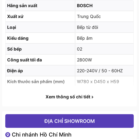
- Vùng từ bên trái :1800/2800W
Hãng sản xuất
BOSCH
- Vùng từ bên phải 1800/2800W
Xuất xứ
Trung Quốc
Loại
Bếp từ đôi
Kích thước mỗi vùng nấu Ø 18 cm.
Kiểu dáng
Bếp âm
Bảng điều khiển cảm ứng, thao tác dễ dàng, chính xác
Số bếp
02
Bếp từ đôi PMI8256EVN được thiết kế bảng điều
Công suất tối đa
2800W
khiển trượt, siêu nhạy, có LED hiển thị thông số hoạt
Điện áp
220-240V / 50 - 60HZ
động cho bạn dễ dàng quan sát và thao tác điều
chỉnh bếp tiện dụng.
Kích thước sản phẩm (mm)
W780 x D450 x H59
Kích thước lắp đặt (mm)
W700 x D400 x H59
Xem thông số chi tiết
ĐỊA CHỈ SHOWROOM
Chi nhánh Hồ Chí Minh