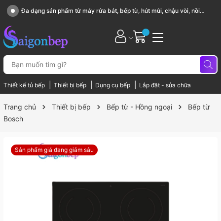
Đa dạng sản phẩm từ máy rửa bát, bếp từ, hút mùi, chậu vòi, nồi
chảo...
|
|
|
Thiết kế tủ bếp
Thiết bị bếp
Dụng cụ bếp
Lắp đặt - sửa chữa
Trang chủ
Thiết bị bếp
Bếp từ - Hồng ngoại
Bếp từ
Bosch
Sản phẩm giá đang giảm sâu