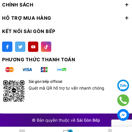
CHÍNH SÁCH
HỖ TRỢ MUA HÀNG
KẾT NỐI SÀI GÒN BẾP
PHƯƠNG THỨC THANH TOÁN
Sài gòn bếp official
Quét mã QR hỗ trợ tư vấn nhanh chóng
© Bản quyền thuộc về
Sài Gòn Bếp
0