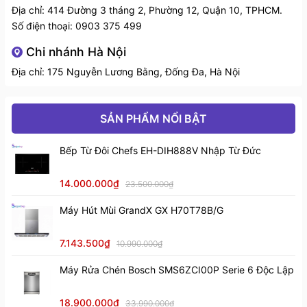
Địa chỉ: 414 Đường 3 tháng 2, Phường 12, Quận 10, TPHCM.
Số điện thoại:
0903 375 499
Chi nhánh Hà Nội
Địa chỉ: 175 Nguyễn Lương Bằng, Đống Đa, Hà Nội
SẢN PHẨM NỔI BẬT
Bảo vệ người dùng và thiết bị hiệu quả với các tính
năng an toàn
Bếp Từ Đôi Chefs EH-DIH888V Nhập Từ Đức
- Khóa trẻ em: Khi kích hoạt khóa trẻ em, tất cả các
14.000.000₫
23.500.000₫
chức năng trên bảng điều khiển của bếp sẽ bị vô hiệu
hóa. Giúp bảo vệ an toàn cho trẻ nhỏ.
Máy Hút Mùi GrandX GX H70T78B/G
- Cảm biến chống tràn: Khi nước sôi tràn xuống bảng
7.143.500₫
10.990.000₫
điều khiển cảm biến sẽ tự kích hoạt và báo lỗi "E" trên
Máy Rửa Chén Bosch SMS6ZCI00P Serie 6 Độc Lập
màn hình hiển thị. Đồng thời bếp sẽ tự động ngắt hoạt
động để bảo vệ bếp và an toàn cho người dùng.
18.900.000₫
33.990.000₫