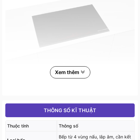
Xem thêm
II. Tính năng nổi bật của bếp từ Bosch
PXE875DC1E
THÔNG SỐ KĨ THUẬT
1. Tính năng nổi bật
Thuộc tính
Thông số
4 vùng nấu từ và 1 vùng nấu linh hoạt với 17 cấp
Bếp từ 4 vùng nấu, lắp âm, cần kết
độ nhiệt cho mỗi vùng.