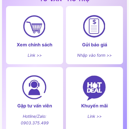
Tích hợp quạt làm mát.
Tự động tắt bếp và cảnh báo khi điện áp quá cao
hoặc thấp, đảm bảo an toàn.
Tự động tắt
bếp từ
khi nồi chảo không đủ từ tính,
đảm bảo hiệu quả sử dụng điện.
Xem chính sách
Gửi báo giá
Link >>
Nhập vào form >>
Gặp tư vấn viên
Khuyến mãi
Hotline/Zalo:
Link >>
0903.375.499