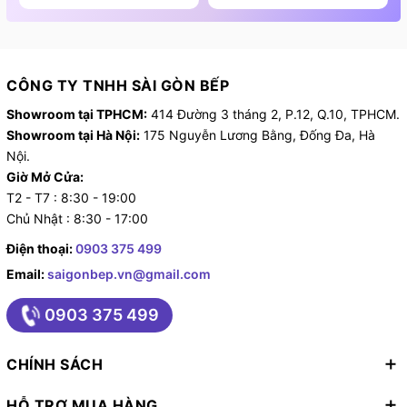
CÔNG TY TNHH SÀI GÒN BẾP
4. Vùng nấu của bếp từ PXE875DC1E Series 8
Showroom tại TPHCM:
414 Đường 3 tháng 2, P.12, Q.10, TPHCM.
Showroom tại Hà Nội:
175 Nguyễn Lương Bằng, Đống Đa, Hà
1 vùng nấu lớn Ø400 mm x 240 mm. (3.3kw max
Nội.
3.7kw) hoặc 2 x Ø 190 mm (2.2 kW max 3.7 kW)
Giờ Mở Cửa:
1 vùng nấu lớn Ø280 mm. (2.6kw max 3.7kw)
T2 - T7 : 8:30 - 19:00
1 vùng nấu lớn Ø145 mm. (1.4kw max 2.2kw)
Chủ Nhật : 8:30 - 17:00
Tính năng gia nhiệt nhanh cả 4 vùng
Điện thoại:
0903 375 499
Tính năng Pan Boost
Email:
saigonbep.vn@gmail.com
III. Thiết kế của bếp từ Bosch đa vùng
nấu PXE875DC1E
0903 375 499
1. Thiết kế
CHÍNH SÁCH
Kiểu dáng: bếp hình chữ nhật
Số vùng nấu: 4 vùng có thể kết hợp 2 vùng nấu
HỖ TRỢ MUA HÀNG