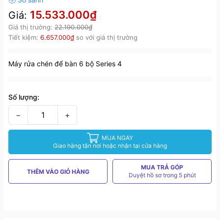
15.533.000₫
Giá:
Giá thị trường:
22.190.000₫
Tiết kiệm:
6.657.000₫
so với giá thị trường
Máy rửa chén để bàn 6 bộ Series 4
Số lượng:
−
+
MUA NGAY
Giao hàng tận nơi hoặc nhận tại cửa hàng
MUA TRẢ GÓP
THÊM VÀO GIỎ HÀNG
Duyệt hồ sơ trong 5 phút