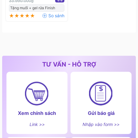
33.990.000₫
Tặng muối + gel rửa Finish
TƯ VẤN - HỖ TRỢ
Xem chính sách
Gửi báo giá
Chương trình trí tuệ nhân tạo Intelligent
Link >>
Nhập vào form >>
Máy rửa bát Bosch SMS6ZCI16E
có chương trình rửa