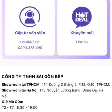
thông minh Intelligent sử dụng trí tuệ nhân tạo.
Chương trình tự động điều chỉnh quá trình rửa và cho
phép người dùng đánh giá kết quả qua ứng dụng
Home Connect. Dựa vào dữ liệu này, máy sẽ đề xuất
cài đặt thay thế và thông báo về lượng nước và điện
Gặp tư vấn viên
Khuyến mãi
năng tiêu thụ trong quá trình rửa..
Hotline/Zalo:
Link >>
0903.375.499
CÔNG TY TNHH SÀI GÒN BẾP
Showroom tại TPHCM:
414 Đường 3 tháng 2, P.12, Q.10, TPHCM.
Showroom tại Hà Nội:
175 Nguyễn Lương Bằng, Đống Đa, Hà
Nội.
Giờ Mở Cửa:
T2 - T7 : 8:30 - 19:00