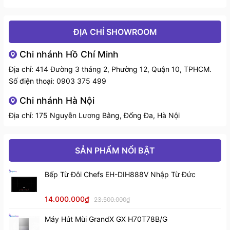
Sức chứa
14 bộ đồ ăn Châu Âu
ĐỊA CHỈ SHOWROOM
Độ ồn
40 dB
Chi nhánh Hồ Chí Minh
Địa chỉ: 414 Đường 3 tháng 2, Phường 12, Quận 10, TPHCM.
Công suất tiêu thụ
0,65kwh
Số điện thoại:
0903 375 499
điện
Chi nhánh Hà Nội
Công suất tiêu thụ
9,0 lít
Địa chỉ: 175 Nguyễn Lương Bằng, Đống Đa, Hà Nội
nước
Zeolith + + Heat Exchanger (Bộ trao
SẢN PHẨM NỔI BẬT
Công nghệ sấy
đổi nhiệt)
Bếp Từ Đôi Chefs EH-DIH888V Nhập Từ Đức
Giàn rửa của
SMS6ZCI16E Series 6
Bosch
Số chương trình rửa
8 chương trình
14.000.000₫
23.500.000₫
3. Tính năng nổi bật của máy rửa chén Bosch
Khối lượng
54.4 kg
SMS6ZCI16E Series 6:
Máy Hút Mùi GrandX GX H70T78B/G