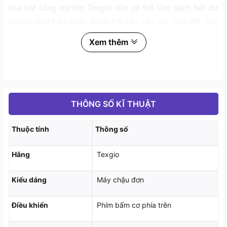
rửa bát công nghiệp Texgio còn có thể làm sạch hết dư
lượng chất bảo quản trong trái cây, rau, củ, bùn đất, kim
loại trong hải sản mà không làm ảnh hưởng đến độ tươi
Xem thêm
nguyên và dinh dưỡng.
THÔNG SỐ KĨ THUẬT
Thuộc tính
Thông số
Hãng
Texgio
Kiểu dáng
Máy chậu đơn
Điều khiển
Phím bấm cơ phía trên