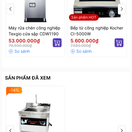
Sản phẩm HOT
Máy rửa chén công nghiệp
Bếp từ công nghiệp Kocher
Texgio cửa sập CDW1190
CI-5000W
53.000.000₫
5.600.000₫
79.500.000₫
7.550.000₫
SẢN PHẨM ĐÃ XEM
-14%