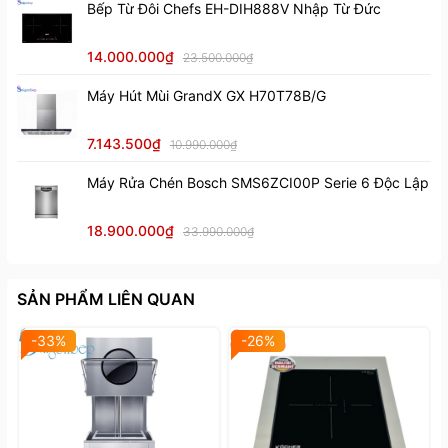
Bếp Từ Đôi Chefs EH-DIH888V Nhập Từ Đức
14.000.000₫
23.500.000₫
Máy Hút Mùi GrandX GX H70T78B/G
7.143.500₫
10.990.000₫
Máy Rửa Chén Bosch SMS6ZCI00P Serie 6 Độc Lập
18.900.000₫
33.990.000₫
SẢN PHẨM LIÊN QUAN
-33%
-26%