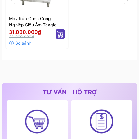
Máy Rửa Chén Công
Nghiệp Siêu Âm Texgio
Ultrasonic Luxury TGU-
31.000.000₫
800XS
36.000.000₫
TƯ VẤN - HỖ TRỢ