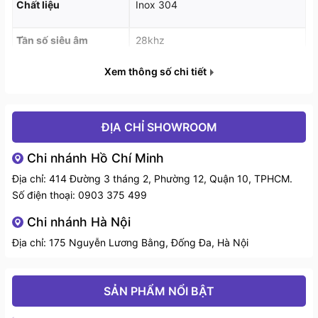
Chất liệu
Inox 304
Tần số siêu âm
28khz
Xem thông số chi tiết
Nhiệt độ rửa
Lên tới 100℃
Tổng công suất
5500W
ĐỊA CHỈ SHOWROOM
Thể tích chậu
108L
Chi nhánh Hồ Chí Minh
Địa chỉ: 414 Đường 3 tháng 2, Phường 12, Quận 10, TPHCM.
D800 x R800 x C800 / 930(mặt
Kích thước sản phẩm
Số điện thoại:
0903 375 499
lưng) mm
Chi nhánh Hà Nội
Bảo hành
1 năm
Địa chỉ: 175 Nguyễn Lương Bằng, Đống Đa, Hà Nội
SẢN PHẨM NỔI BẬT