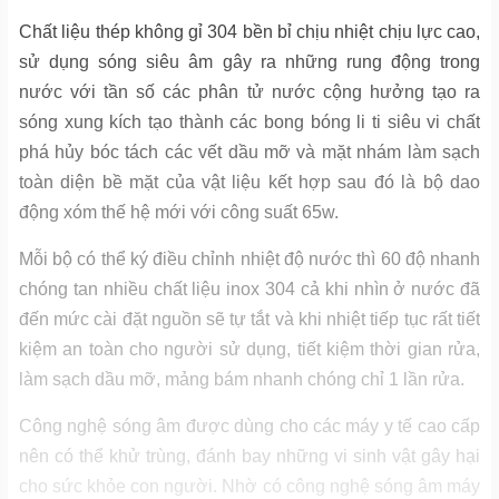
Chất liệu thép không gỉ 304 bền bỉ chịu nhiệt chịu lực cao,
sử dụng sóng siêu âm gây ra những rung động trong
nước với tần số các phân tử nước cộng hưởng tạo ra
sóng xung kích tạo thành các bong bóng li ti siêu vi chất
phá hủy bóc tách các vết dầu mỡ và mặt nhám làm sạch
toàn diện bề mặt của vật liệu kết hợp sau đó là bộ dao
động xóm thế hệ mới với công suất 65w.
Mỗi bộ có thể ký điều chỉnh nhiệt độ nước thì 60 độ nhanh
chóng tan nhiều chất liệu inox 304 cả khi nhìn ở nước đã
đến mức cài đặt nguồn sẽ tự tắt và khi nhiệt tiếp tục rất tiết
kiệm an toàn cho người sử dụng, tiết kiệm thời gian rửa,
làm sạch dầu mỡ, mảng bám nhanh chóng chỉ 1 lần rửa.
Công nghệ sóng âm được dùng cho các máy y tế cao cấp
nên có thể khử trùng, đánh bay những vi sinh vật gây hại
cho sức khỏe con người. Nhờ có công nghệ sóng âm máy