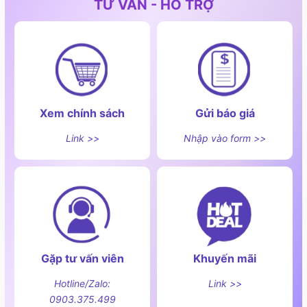
TƯ VẤN - HỖ TRỢ
Xem chính sách
Gửi báo giá
Link >>
Nhập vào form >>
Máy rửa chén âm tủ Eurosun SMS58EU09BT đa chương
Gặp tư vấn viên
Khuyến mãi
trình rửa
Hotline/Zalo:
Link >>
-
Rửa Trong 90 Phút (65 – 70°C):
Phù hợp với các
0903.375.499