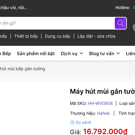
cấp
Hotline:
ủ bếp
|
Thiết bị bếp
|
Dụng cụ bếp
|
Lắp đặt - sửa chữa
n Bếp
Sản phẩm nổi bật
Dịch vụ
Blog tư vấn
Liên
hút mùi bếp gắn tường
Máy hút mùi gắn tư
Mã SKU:
HH-WVG80E
|
Loại sả
Thương hiệu:
Hafele
|
Tình trạ
16.792.000₫
Giá: