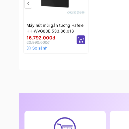
Máy hút mùi gắn tường Hafele
HH-WVG80E 533.86.018
16.792.000₫
20.990.000₫