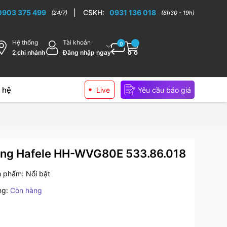
0903 375 499
|
CSKH:
0931 136 018
(24/7)
(8h30 - 19h)
Hệ thống
Tài khoản
0
2 chi nhánh
Đăng nhập ngay
 hệ
Live
Yêu cầu báo giá
ờng Hafele HH-WVG80E 533.86.018
n phẩm:
Nổi bật
ng:
Còn hàng