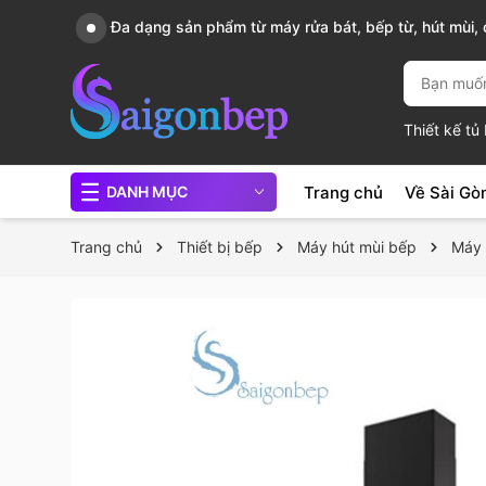
, nồi
Sài Gòn Bếp chuyên thiết bị bếp, gia dụng bếp cao 
Thiết kế t
Trang chủ
Về Sài Gò
DANH MỤC
Trang chủ
Thiết bị bếp
Máy hút mùi bếp
Máy 