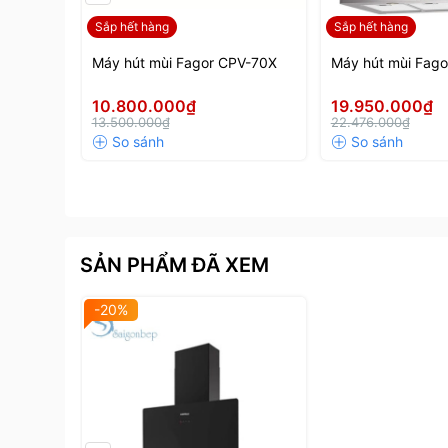
Sắp hết hàng
Sắp hết hàng
Máy hút mùi Fagor CPV-70X
Máy hút mùi Fag
10.800.000₫
19.950.000₫
13.500.000₫
22.476.000₫
SẢN PHẨM ĐÃ XEM
-20%