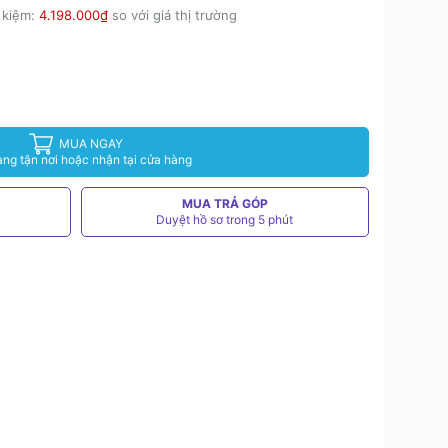
 kiệm:
4.198.000₫
so với giá thị trường
MUA NGAY
àng tận nơi hoặc nhận tại cửa hàng
MUA TRẢ GÓP
Duyệt hồ sơ trong 5 phút