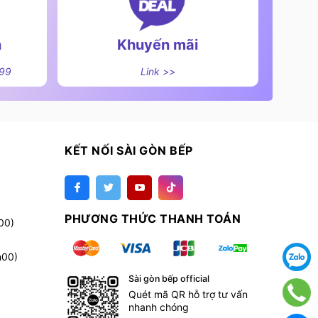
n
Khuyến mãi
499
Link >>
KẾT NỐI SÀI GÒN BẾP
PHƯƠNG THỨC THANH TOÁN
00)
h00)
Sài gòn bếp official
Quét mã QR hỗ trợ tư vấn
nhanh chóng