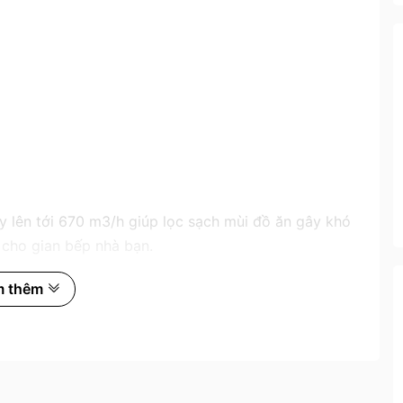
 lên tới 670 m3/h giúp lọc sạch mùi đồ ăn gây khó
h cho gian bếp nhà bạn.
m thêm