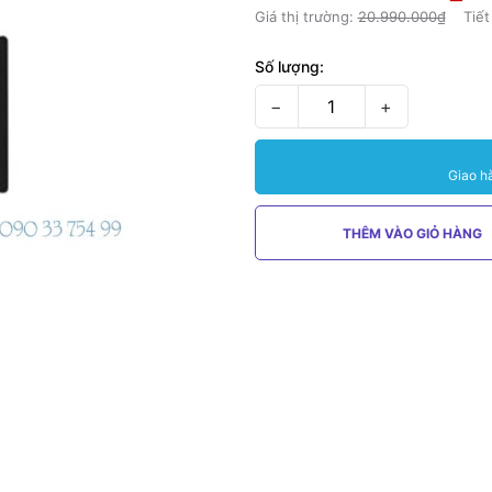
Giá thị trường:
20.990.000₫
Tiết
Số lượng:
−
+
Giao h
THÊM VÀO GIỎ HÀNG