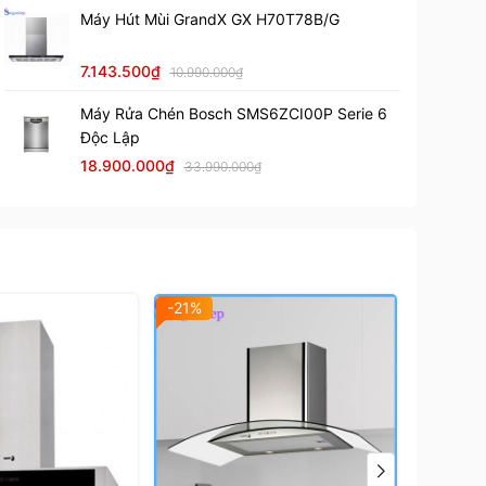
Máy Hút Mùi GrandX GX H70T78B/G
7.143.500₫
10.990.000₫
Máy Rửa Chén Bosch SMS6ZCI00P Serie 6
Độc Lập
18.900.000₫
33.990.000₫
-21%
-20%