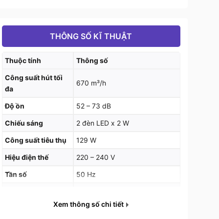
THÔNG SỐ KĨ THUẬT
Thuộc tính
Thông số
Công suất hút tối
670 m³/h
đa
Độ ồn
52 – 73 dB
Chiếu sáng
2 đèn LED x 2 W
Công suất tiêu thụ
129 W
Hiệu điện thế
220 – 240 V
Tần số
50 Hz
Kích thước sản
798 x 190 x 730 – 1050 mm
phẩm (R x S x C)
Xem thông số chi tiết