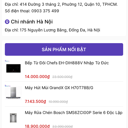
Khoảng cách lăp đặt tối thiểu đến bếp từ/ điện: 65 cm
Địa chỉ: 414 Đường 3 tháng 2, Phường 12, Quận 10, TPHCM.
Số điện thoại:
0903 375 499
Khoảng cách lắp đặt tối thiểu đến bếp gas: 65 cm
Kích thước sản
W900 x D500 x H 720/1020
phẩm (mm)
Chi nhánh Hà Nội
Lựa chọn chế độ hút đẩy trực tiếp ra ngoài hoặc tuần
Địa chỉ: 175 Nguyễn Lương Bằng, Đống Đa, Hà Nội
hoàn bằng than hoạt tính
Thuế VAT
CHƯA CÓ VAT
SẢN PHẨM NỔI BẬT
Bếp Từ Đôi Chefs EH-DIH888V Nhập Từ Đức
14.000.000₫
23.500.000₫
Máy Hút Mùi GrandX GX H70T78B/G
7.143.500₫
10.990.000₫
Máy Rửa Chén Bosch SMS6ZCI00P Serie 6 Độc Lập
18.900.000₫
33.990.000₫