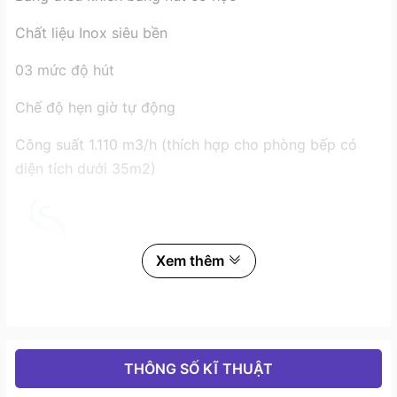
Chất liệu Inox siêu bền
03 mức độ hút
Chế độ hẹn giờ tự động
Công suất 1.110 m3/h (thích hợp cho phòng bếp có
diện tích dưới 35m2)
Xem thêm
THÔNG SỐ KĨ THUẬT