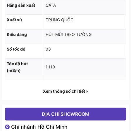
Hãng sản xuất
CATA
Xuất xứ
TRUNG QUỐC
Kiểu dáng
HÚT MÙI TREO TƯỜNG
Số tốc độ
03
Động cơ M3R mạnh mẽ. Tiêu thụ điện năng tối đa:
Tốc độ hút
1.110
270W
(m3/h)
Độ ồn: 57.8 – 71.8 DB
Độ ồn (dB)
57.8 – 71.8
Xem thông số chi tiết
02 đèn Halogen công suất 50W
Động cơ
M3R
Màng lọc được thiết kế dễ dàng lau chùi
ĐỊA CHỈ SHOWROOM
Đèn chiếu sáng
2 x 50W
Màng lọc có thể rửa bằng máy rửa chén
Chi nhánh Hồ Chí Minh
Điện áp (V)
220