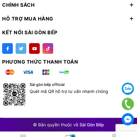
CHÍNH SÁCH
HỖ TRỢ MUA HÀNG
KẾT NỐI SÀI GÒN BẾP
PHƯƠNG THỨC THANH TOÁN
Sài gòn bếp official
Quét mã QR hỗ trợ tư vấn nhanh chóng
© Bản quyền thuộc về
Sài Gòn Bếp
0