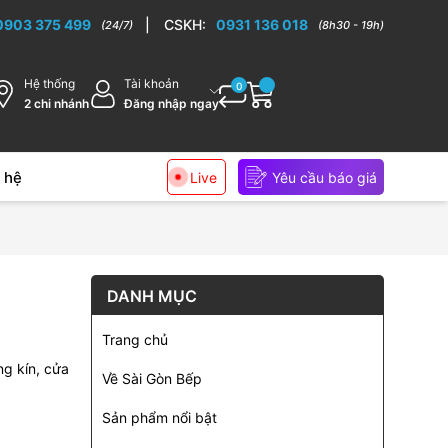
ếp cao cấp
0903 375 499
|
CSKH:
0931 136 018
(24/7)
(8h30 - 19h)
Hệ thống
Tài khoản
0
2 chi nhánh
Đăng nhập ngay
 hệ
Live
Yêu cầu báo giá
DANH MỤC
Trang chủ
ng kín, cửa
Về Sài Gòn Bếp
Sản phẩm nổi bật