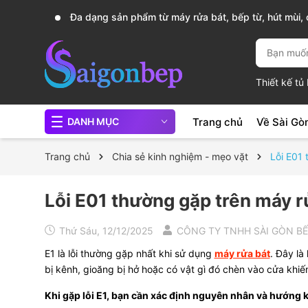
Đa dạng sản phẩm từ máy rửa bát, bếp từ, hút mùi, c
chảo...
Thiết kế t
Trang chủ
Về Sài Gò
DANH MỤC
Trang chủ
Chia sẻ kinh nghiệm - mẹo vặt
Lỗi E01 
Lỗi E01 thường gặp trên máy rử
Thứ Sáu, 12/12/2025
CÔNG TY TNHH SÀI GÒN B
E1 là lỗi thường gặp nhất khi sử dụng
máy rửa bát
. Đây là
bị kênh, gioăng bị hở hoặc có vật gì đó chèn vào cửa khiế
Khi gặp lỗi E1, bạn cần xác định nguyên nhân và hướng