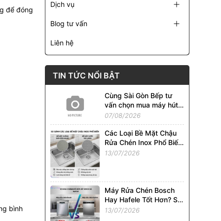
Dịch vụ
ng để đóng
Blog tư vấn
Liên hệ
TIN TỨC NỔI BẬT
Cùng Sài Gòn Bếp tư
vấn chọn mua máy hút
mùi phù hợp với từng
07/08/2026
căn bếp !!!
Các Loại Bề Mặt Chậu
Rửa Chén Inox Phổ Biến
Tại Việt Nam. So Sánh
13/07/2026
Chi Tiết
Máy Rửa Chén Bosch
Hay Hafele Tốt Hơn? So
ng bình
Sánh Chi Tiết Từ A - Z
13/07/2026