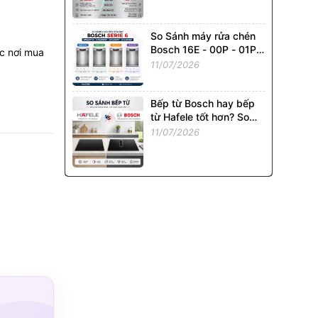
So Sánh máy rửa chén
Bosch 16E - 00P - 01P -
c nơi mua
02P: Model Nào Đáng
11/07/2026
Mua Nhất?
Bếp từ Bosch hay bếp
từ Hafele tốt hơn? So
sánh chi tiết từ A - Z
11/07/2026