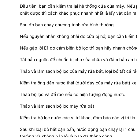
Đầu tiên, bạn cần kiểm tra lại hệ thống cửa của máy. Nế
chặt được thì cách khắc phục nhanh nhất là lấy vật cản ra
Sau đó bạn chạy chương trình rửa bình thường.
Nếu nguyên nhân không phải do cửa bị hở, bạn cần kiểm t
Nếu gặp lỗi E1 do cảm biến bộ lọc thì bạn hãy nhanh chó
Tắt hẳn nguồn để chuẩn bị cho sửa chữa và đảm bảo an to
Tháo và làm sạch bộ lọc của máy rửa bát, loại bỏ tất cả 
Kiểm tra ống dẫn nước thải (dưới đáy của máy rửa bát) x
Tháo bộ lọc và để ráo nếu có hiện tượng đọng nước.
Tháo và làm sạch bộ lọc máy rửa bát
Kiểm tra bộ lọc nước các vị trí khác, đảm bảo các vị trí t
Sau khi loại bỏ hết cặn bẩn, nước đọng bạn chạy lại 1 chu
thường và không báo lỗi là bạn đã thành công.