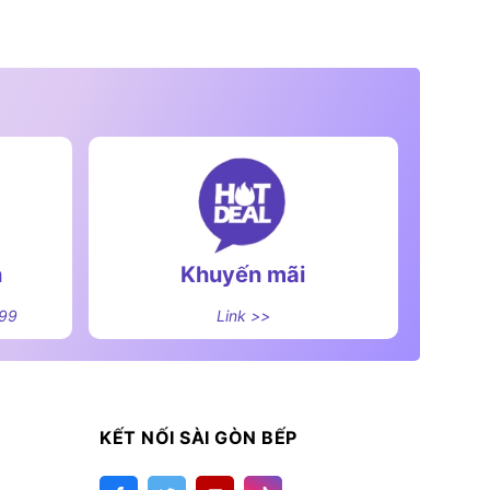
n
Khuyến mãi
499
Link >>
KẾT NỐI SÀI GÒN BẾP