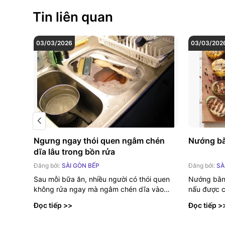
Tin liên quan
03/03/2026
03/03/202
Ngưng ngay thói quen ngâm chén
Nướng bằ
dĩa lâu trong bồn rửa
Đăng bởi:
SÀI GÒN BẾP
Đăng bởi:
SÀ
Sau mỗi bữa ăn, nhiều người có thói quen
Nướng bằn
không rửa ngay mà ngâm chén dĩa vào
nấu được c
nước một thời...
những món
Đọc tiếp >>
Đọc tiếp >