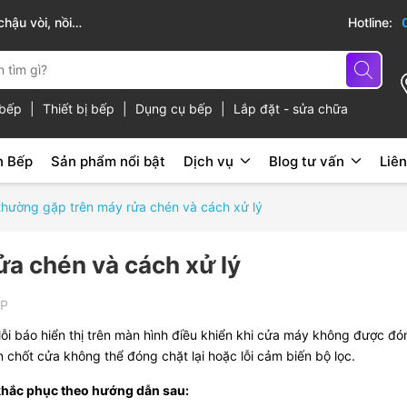
hậu vòi, nồi
Sài Gòn Bếp chuyên thiết bị bếp, gia dụng b
Hotline:
ủ bếp
|
Thiết bị bếp
|
Dụng cụ bếp
|
Lắp đặt - sửa chữa
n Bếp
Sản phẩm nổi bật
Dịch vụ
Blog tư vấn
Liên
thường gặp trên máy rửa chén và cách xử lý
a chén và cách xử lý
ẾP
 lỗi báo hiển thị trên màn hình điều khiển khi cửa máy không được đó
n chốt cửa không thể đóng chặt lại hoặc lỗi cảm biến bộ lọc.
 khắc phục theo hướng dẫn sau: