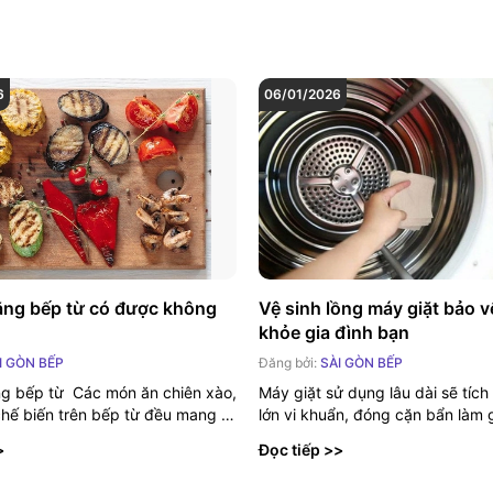
6
06/01/2026
ng bếp từ có được không
Vệ sinh lồng máy giặt bảo vê
khỏe gia đình bạn
I GÒN BẾP
Đăng bởi:
SÀI GÒN BẾP
g bếp từ Các món ăn chiên xào,
Máy giặt sử dụng lâu dài sẽ tích
hế biến trên bếp từ đều mang lại
lớn vi khuẩn, đóng cặn bẩn làm 
...
suất...
>
Đọc tiếp >>