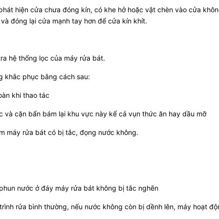
u phát hiện cửa chưa đóng kín, có khe hở hoặc vật chèn vào cửa khô
 và đóng lại cửa mạnh tay hơn để cửa kín khít.
ra hệ thống lọc của máy rửa bát.
ng khắc phục bằng cách sau:
àn khi thao tác
rác và cặn bẩn bám lại khu vực này kể cả vụn thức ăn hay dầu mỡ
em máy rửa bát có bị tắc, đọng nước không.
ia phun nước ở đáy máy rửa bát không bị tắc nghẽn
 trình rửa bình thường, nếu nước không còn bị dềnh lên, máy hoạt độ