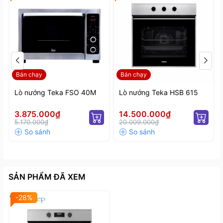
năng lượng
với A), EEI = 81
Bảo hành
2 năm
Bán chạy
Bán chạy
Lò nướng Teka FSO 40M
Lò nướng Teka HSB 615
3.875.000₫
14.500.000₫
5.170.000₫
20.009.000₫
Đa năng với nhiều chế độ
- Chức năng tự làm sạch Hydroclean cho việc vệ sinh
lò nướng gia đình đơn giản, tiện lợi hơn
SẢN PHẨM ĐÃ XEM
- Khóa an toàn trẻ em
-28%
- Chế độ hẹn giờ