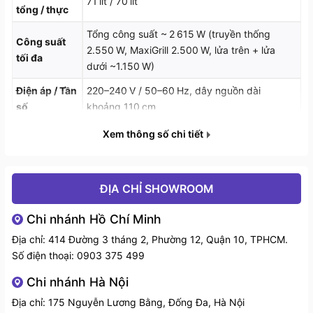
71 lít / 70 lít
tổng / thực
- Bảng điều khiển Touch Control hiện đại, màn hình
Tổng công suất ~ 2 615 W (truyền thống
Công suất
LED rõ nét, thao tác mượt mà – chỉ cần chạm nhẹ là
2.550 W, MaxiGrill 2.500 W, lửa trên + lửa
tối đa
kiểm soát mọi chế độ nướng một cách chính xác và
dưới ~1.150 W)
dễ dàng.
Điện áp / Tần
220–240 V / 50–60 Hz, dây nguồn dài
số
khoảng 110 cm
Chiều dài
Xem thông số chi tiết
~ 110 cm
dây cáp
Nhiệt độ
50 °C – 250 °C
điều chỉnh
ĐỊA CHỈ SHOWROOM
Chức năng
Chi nhánh Hồ Chí Minh
8 chức năng nướng
nướng
Địa chỉ: 414 Đường 3 tháng 2, Phường 12, Quận 10, TPHCM.
Hệ thống vệ
DualClean: HydroClean PRO (làm sạch bằng
Số điện thoại:
0903 375 499
sinh
hơi nước) + Pyrolytic tự làm sạch (ba cấp độ)
Chi nhánh Hà Nội
Hiệu năng mạnh mẽ
Cửa 3–4 lớp kính cách nhiệt (model P có 4
Cửa kính
Địa chỉ: 175 Nguyễn Lương Bằng, Đống Đa, Hà Nội
lớp) có thể tháo rời, đóng êm Soft‑Close
2. Tính năng nổi bật của sản phẩm