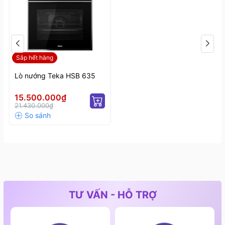
- Âm báo kết thúc chương trình
Sắp hết hàng
Lò nướng Teka HSB 635
15.500.000₫
21.430.000₫
Chức năng an toàn tích hợp
3. Phụ kiện theo kèm
- Khay sâu chống trượt
TƯ VẤN - HỖ TRỢ
- Vỉ nướng