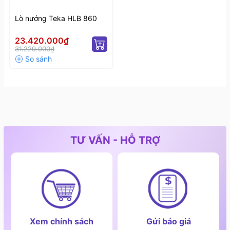
Lò nướng Teka HLB 860
23.420.000₫
31.229.000₫
Phụ kiện theo kèm sản phẩm
TƯ VẤN - HỖ TRỢ
Xem chính sách
Gửi báo giá