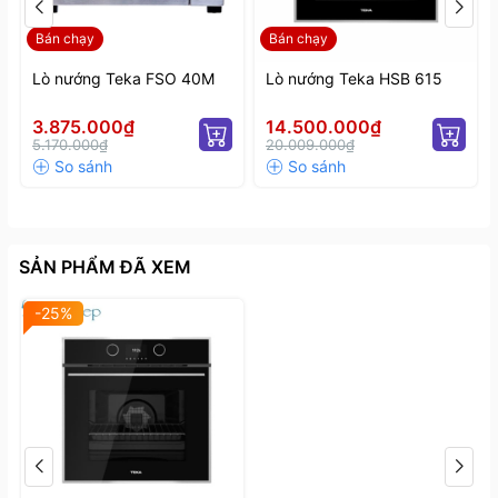
Bán chạy
Bán chạy
Lò nướng Teka FSO 40M
Lò nướng Teka HSB 615
3.875.000₫
14.500.000₫
5.170.000₫
20.009.000₫
Đa chức năng tiện dụng
3. Phụ kiện theo kèm
SẢN PHẨM ĐÃ XEM
- Khay sâu chống trượt
-25%
- Khay nướng có rãnh và vỉ nướng