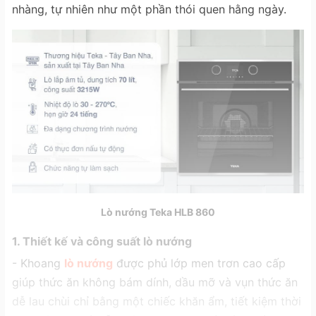
nhàng, tự nhiên như một phần thói quen hằng ngày.
Lò nướng Teka HLB 860
1. Thiết kế và công suất lò nướng
- Khoang
lò nướng
được phủ lớp men trơn cao cấp
giúp thức ăn không bám dính, dầu mỡ và vụn thức ăn
dễ lau chùi chỉ bằng một chiếc khăn ẩm, tiết kiệm thời