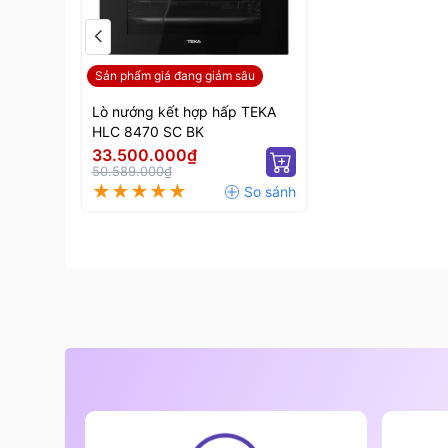
Sản phẩm giá đang giảm sâu
Lò nướng kết hợp hấp TEKA
HLC 8470 SC BK
33.500.000₫
50.589.000₫
Thiết kế và ki
2. Các chế độ nướng và tiện ích khác
Ngoài có thiết kế kiểu dáng hiện đại và hiệu su
trang bị đa chức năng nướng khác nhau cùng vô 
2.1 Chế độ nướng của sản phẩm