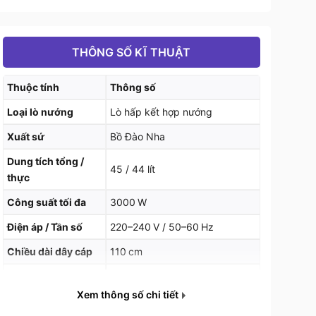
THÔNG SỐ KĨ THUẬT
Thuộc tính
Thông số
Loại lò nướng
Lò hấp kết hợp nướng
Xuất sứ
Bồ Đào Nha
Dung tích tổng /
45 / 44 lít
thực
Công suất tối đa
3000 W
Điện áp / Tần số
220–240 V / 50–60 Hz
Chiều dài dây cáp
110 cm
Nhiệt độ điều chỉnh
Từ 50 °C đến 250 °C
Xem thông số chi tiết
15 chức năng nướng + chức