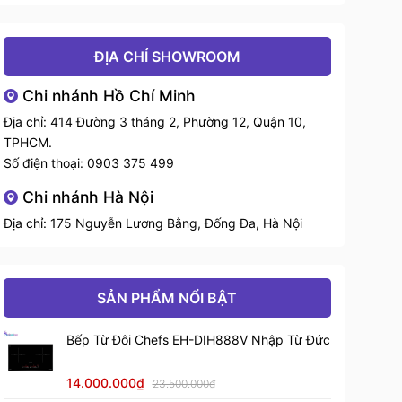
năng hấp, nấu chậm, khử
Chức năng nấu
khuẩn, làm nóng nhanh và 20
chương trình tự động
ĐỊA CHỈ SHOWROOM
HydroClean® PRO (làm sạch
Hệ thống vệ sinh
Chi nhánh Hồ Chí Minh
bằng hơi nước)
Địa chỉ: 414 Đường 3 tháng 2, Phường 12, Quận 10,
4 lớp kính cách nhiệt, cửa giảm
Cửa kính
TPHCM.
chấn SoftClose
Số điện thoại:
0903 375 499
1 khay sâu (50 mm), 1 khay
Chi nhánh Hà Nội
Khay, phụ kiện
nướng, 1 MeatProbe (que dò
độ chín thực phẩm)
Địa chỉ: 175 Nguyễn Lương Bằng, Đống Đa, Hà Nội
Khóa an toàn trẻ em, tự ngắt
khi mở cửa, khay chống trượt,
Cơ chế an toàn
bảo vệ vỉ nướng, thermostat an
SẢN PHẨM NỔI BẬT
toàn
Bếp Từ Đôi Chefs EH-DIH888V Nhập Từ Đức
Kích thước trong
Cao 232 × Rộng 475 × Sâu
khoang (mm)
405 mm (trong khoang)
14.000.000₫
23.500.000₫
Kích thước ngoài
Cao 455 × Rộng 595 × Sâu