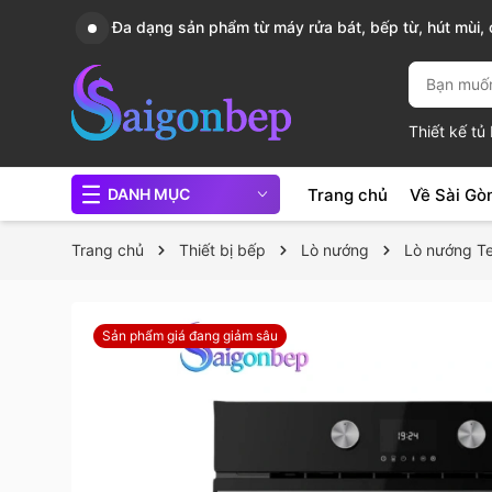
, nồi
Sài Gòn Bếp chuyên thiết bị bếp, gia dụng bếp cao 
Thiết kế t
Trang chủ
Về Sài Gò
DANH MỤC
Trang chủ
Thiết bị bếp
Lò nướng
Lò nướng T
Sản phẩm giá đang giảm sâu