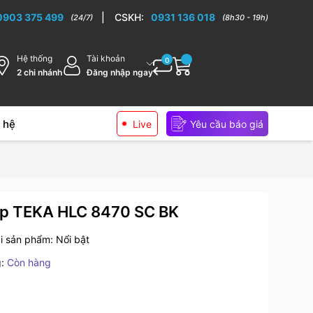
0903 375 499
|
CSKH:
0931 136 018
(24/7)
(8h30 - 19h)
Hệ thống
Tài khoản
0
2 chi nhánh
Đăng nhập ngay
 hệ
Live
Yêu cầu báo giá
ấp TEKA HLC 8470 SC BK
i sản phẩm:
Nổi bật
:
Còn hàng