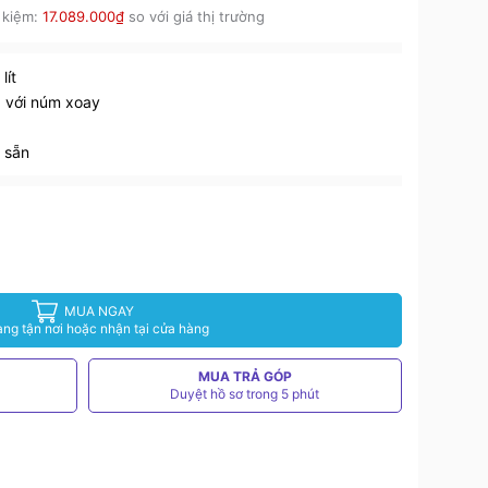
 kiệm:
17.089.000₫
so với giá thị trường
lít
 với núm xoay
 sẵn
MUA NGAY
àng tận nơi hoặc nhận tại cửa hàng
MUA TRẢ GÓP
Duyệt hồ sơ trong 5 phút