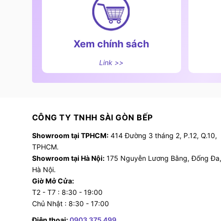
- Nướng thanh nhiệt trên + dưới
- Nướng thanh nhiệt dưới cao
Xem chính sách
- Nướng truyền thống
Link >>
- Nướng lửa lớn Maxi
CÔNG TY TNHH SÀI GÒN BẾP
Showroom tại TPHCM:
414 Đường 3 tháng 2, P.12, Q.10,
TPHCM.
Showroom tại Hà Nội:
175 Nguyễn Lương Bằng, Đống Đa
Hà Nội.
Giờ Mở Cửa:
T2 - T7 : 8:30 - 19:00
Chủ Nhật : 8:30 - 17:00
Điện thoại:
0903 375 499