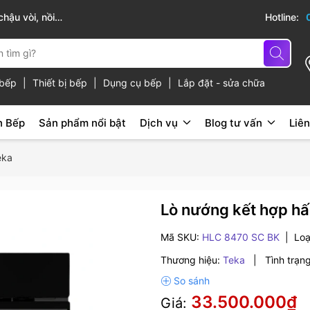
cấp
Hotline:
ủ bếp
|
Thiết bị bếp
|
Dụng cụ bếp
|
Lắp đặt - sửa chữa
n Bếp
Sản phẩm nổi bật
Dịch vụ
Blog tư vấn
Liên
eka
Lò nướng kết hợp h
Mã SKU:
HLC 8470 SC BK
|
Loạ
Thương hiệu:
Teka
|
Tình trạng
33.500.000₫
Giá: