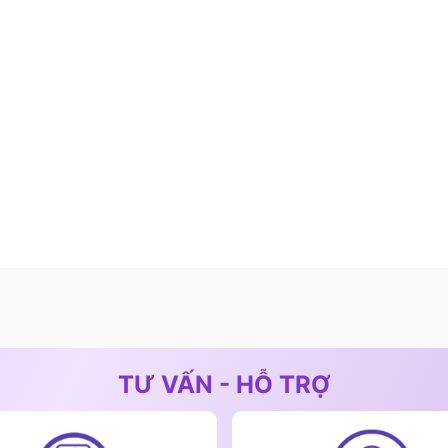
ểu dáng của sản phẩm
ất mạnh mẽ,
lò nướng Teka
HLC 8470 SC BK còn
TƯ VẤN - HỖ TRỢ
số tiện ích hỗ trợ người dùng.