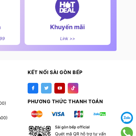
n
Khuyến mãi
499
Link >>
KẾT NỐI SÀI GÒN BẾP
PHƯƠNG THỨC THANH TOÁN
00)
h00)
Sài gòn bếp official
Quét mã QR hỗ trợ tư vấn