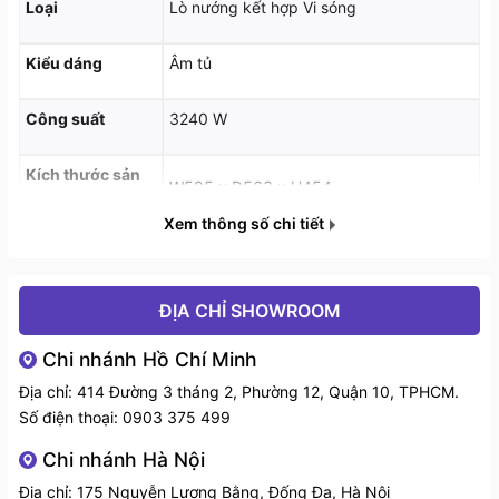
Loại
Lò nướng kết hợp Vi sóng
- Nướng bằng nhiệt trên.
Kiểu dáng
Âm tủ
- Nướng bằng 1/2 nguồn nhiệt trên.
- Nướng tuần tự bằng khí nóng của nguồn nhiệt trên.
Công suất
3240 W
- Nướng bằng khí nóng của nguồn nhiệt trên và sau.
Kích thước sản
W595 x D563 x H454
phẩm
- Nướng bằng khí nóng của nguồn nhiệ sau.
Xem thông số chi tiết
Có 05 mức cài đặt năng lượng vi sóng.
Thuế VAT
Chưa có VAT
Có 04 chương trình tự động giã đông.
ĐỊA CHỈ SHOWROOM
Có 11 chương trình kết hợp tự động.
Chi nhánh Hồ Chí Minh
Địa chỉ: 414 Đường 3 tháng 2, Phường 12, Quận 10, TPHCM.
03 trạng thái cài đặt thời gian.
Số điện thoại:
0903 375 499
Chi nhánh Hà Nội
Địa chỉ: 175 Nguyễn Lương Bằng, Đống Đa, Hà Nội