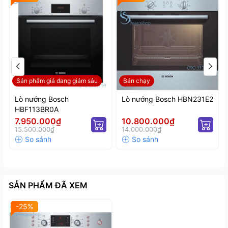
Kích thước thiết bị : H454 x W595 x D563 (mm).
Kích thước hộc tủ : H450 x W560 x D550 (mm).
Sản phẩm giá đang giảm sâu
Bán chạy
Lò nướng Bosch
Lò nướng Bosch HBN231E2
HBF113BR0A
7.950.000₫
10.800.000₫
15.500.000₫
14.000.000₫
SẢN PHẨM ĐÃ XEM
-25%