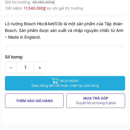
Giá thị trường:
46.160.000₫
Tiết kiệm:
11.540.000₫
so với giá thị trường
Lò nướng Bosch Hbc84e653b là một sản phẩm của Tập đoàn
Bosch. Sản phẩm được sản xuất và nhập nguyên chiếc từ Anh
– Made in England.
Số lượng:
−
+
MUA NGAY
Giao hàng tận nơi hoặc nhận tại cửa hàng
MUA TRẢ GÓP
THÊM VÀO GIỎ HÀNG
Duyệt hồ sơ trong 5 phút