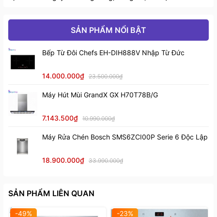
SẢN PHẨM NỔI BẬT
Bếp Từ Đôi Chefs EH-DIH888V Nhập Từ Đức
14.000.000₫
23.500.000₫
Máy Hút Mùi GrandX GX H70T78B/G
Lò nướng Bosch HBC84E653B
được thiết kế khóa
bảo vệ trẻ em an toàn.
7.143.500₫
10.990.000₫
Lò được tích hợp công nghệ tự động làm sạch
Máy Rửa Chén Bosch SMS6ZCI00P Serie 6 Độc Lập
Catalytic hiện đại.
18.900.000₫
33.990.000₫
Mức công suất vi sóng tối đa 1000W
Tổng công suất : 3.24kW.
SẢN PHẨM LIÊN QUAN
Hiệu điện thế : 220 – 240V.
-49%
-23%