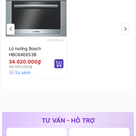
Lò nướng Bosch
HBC84E653B
34.620.000₫
46.160.000₫
TƯ VẤN - HỖ TRỢ