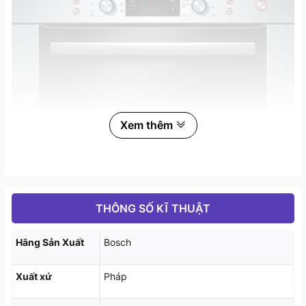
Xem thêm
THÔNG SỐ KĨ THUẬT
Hãng Sản Xuất
Bosch
Lò nướng Bosch HBC84E653B
được thiết lập sẵn 15
chương trình tự động.
Xuất xứ
Pháp
Lò nướng có 07 phương pháp nướng: