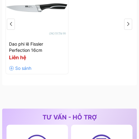
tuyệt đối cho người sử dụng. Với gờ bảo vệ này, người
sử dụng có thể dùng lực mạnh mà không sợ bị trượt
tay như các loại dao truyền thống trên thị trường.
Dao phi lê Fissler
Perfection 16cm
Liên hệ
TƯ VẤN - HỖ TRỢ