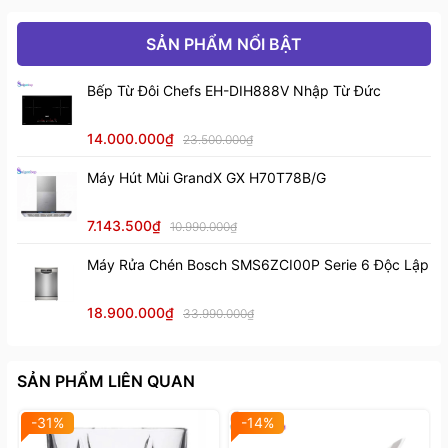
lượng thép tuyệt hảo sẽ mang đến cho bạn cảm giác
SẢN PHẨM NỔI BẬT
chắc chắn, an toàn và giúp chế biến các món ăn rất
nhanh chóng. Điểm đặc biệt của dao phi lê Fissler
Bếp Từ Đôi Chefs EH-DIH888V Nhập Từ Đức
Perfection 16cm là lưỡi dao đàn hồi giúp bạn dễ dàng
lóc xương và da của cá một cách nhanh chóng và
14.000.000₫
23.500.000₫
chính xác nhất.
Máy Hút Mùi GrandX GX H70T78B/G
7.143.500₫
10.990.000₫
Máy Rửa Chén Bosch SMS6ZCI00P Serie 6 Độc Lập
18.900.000₫
33.990.000₫
SẢN PHẨM LIÊN QUAN
-31%
-14%