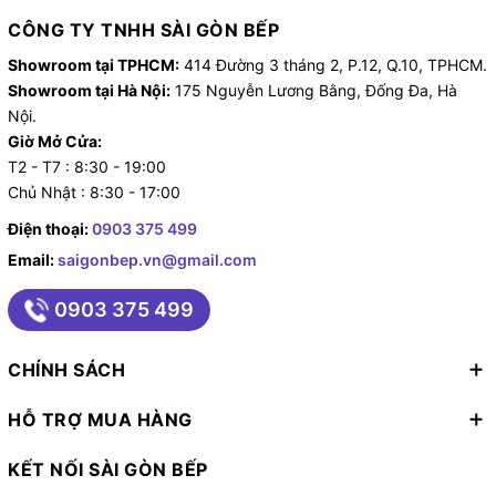
bọc bằng lớp sợi thủy tinh chống trượt. Mang lại cảm
CÔNG TY TNHH SÀI GÒN BẾP
giác êm tay và không bị trơn khi sử dụng dù tay bạn
Showroom tại TPHCM:
414 Đường 3 tháng 2, P.12, Q.10, TPHCM.
có bị ướt khi đang chế biến món ăn.
Showroom tại Hà Nội:
175 Nguyễn Lương Bằng, Đống Đa, Hà
Nội.
Sản xuất tại Đức theo tiêu chuẩn Châu Âu và được
Giờ Mở Cửa:
phẩn phối chính thức tại Sài Gòn Bếp
T2 - T7 : 8:30 - 19:00
Chủ Nhật : 8:30 - 17:00
Dao phi lê Fissler Perfection 16cm được phân phối bởi
Điện thoại:
0903 375 499
Sài Gòn Bếp – Công ty cổ phần Bếp Thái Sơn là
đại lý
Email:
saigonbep.vn@gmail.com
chính thức của Fissler Việt Nam
. Sản phẩm có đầy đủ
phiếu bảo hành giúp cho bạn hoàn toàn yên tâm khi
0903 375 499
quyết định mua sắm tại công ty chúng tôi.
CHÍNH SÁCH
HỖ TRỢ MUA HÀNG
KẾT NỐI SÀI GÒN BẾP