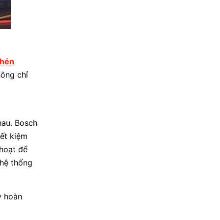
chén
hông chỉ
hau. Bosch
iết kiệm
hoạt để
 hệ thống
y hoàn