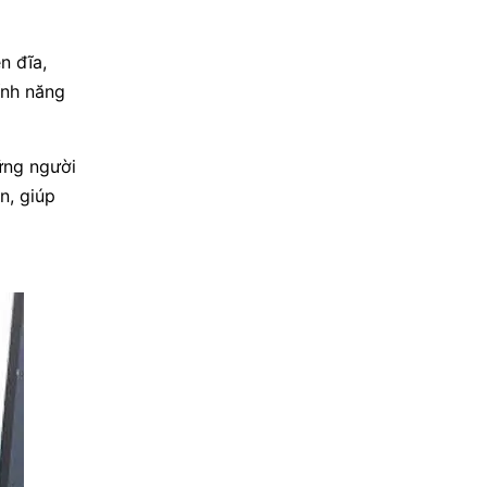
n đĩa,
ính năng
ững người
n, giúp