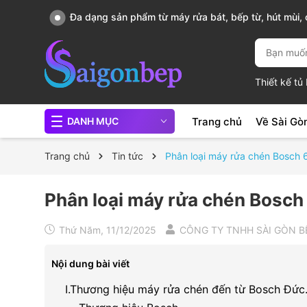
, nồi
Sài Gòn Bếp chuyên thiết bị bếp, gia dụng bếp cao 
Thiết kế t
Trang chủ
Về Sài Gò
DANH MỤC
Trang chủ
Tin tức
Phân loại máy rửa chén Bosch 6
Phân loại máy rửa chén Bosch 
Thứ Năm, 11/12/2025
CÔNG TY TNHH SÀI GÒN B
Nội dung bài viết
I.Thương hiệu máy rửa chén đến từ Bosch Đức