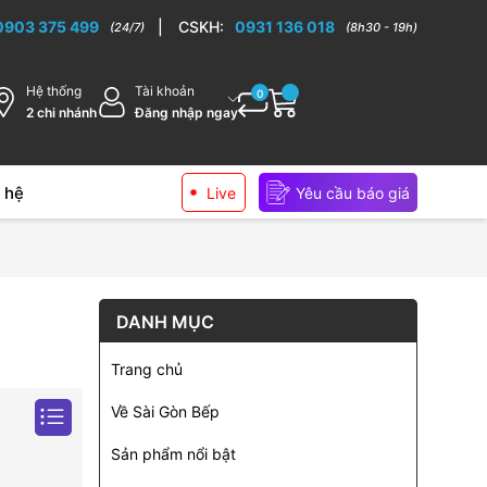
0903 375 499
|
CSKH:
0931 136 018
(24/7)
(8h30 - 19h)
Hệ thống
Tài khoản
0
2 chi nhánh
Đăng nhập ngay
 hệ
Live
Yêu cầu báo giá
DANH MỤC
Trang chủ
Về Sài Gòn Bếp
Sản phẩm nổi bật