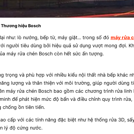
Thương hiệu Bosch
ại như: lò nướng, bếp từ, máy giặt... trong số đó
máy rửa 
ới người tiêu dùng bởi hiệu quả sử dụng vượt mong đợi. K
 của máy rửa chén Bosch còn hết sức ấn tượng.
g trọng và phù hợp với nhiều kiểu nội thất nhà bếp khác n
năng lượng và thân thiện với môi trường, giúp người dùng t
rên máy rửa chén Bosch bao gồm các chương trình rửa linh 
inh để phát hiện mức độ bẩn và điều chỉnh quy trình rửa,
 chống ồn tiên tiến.
o cấp với các tính năng đặc biệt như hệ thống rửa 3D, sấ
ản lý độ cứng nước.