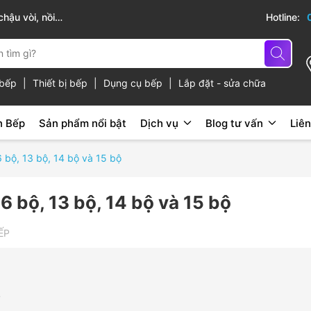
cấp
Hotline:
ủ bếp
|
Thiết bị bếp
|
Dụng cụ bếp
|
Lắp đặt - sửa chữa
n Bếp
Sản phẩm nổi bật
Dịch vụ
Blog tư vấn
Liên
 bộ, 13 bộ, 14 bộ và 15 bộ
6 bộ, 13 bộ, 14 bộ và 15 bộ
ẾP
.