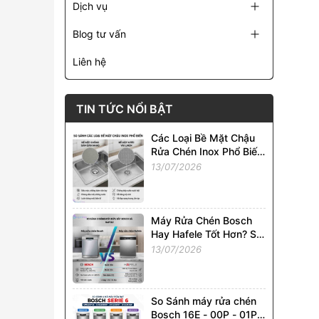
Dịch vụ
Blog tư vấn
Liên hệ
TIN TỨC NỔI BẬT
Các Loại Bề Mặt Chậu
Rửa Chén Inox Phổ Biến
Tại Việt Nam. So Sánh
13/07/2026
Chi Tiết
Máy Rửa Chén Bosch
Hay Hafele Tốt Hơn? So
Sánh Chi Tiết Từ A - Z
13/07/2026
So Sánh máy rửa chén
Bosch 16E - 00P - 01P -