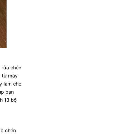
 rửa chén
, từ máy
y làm cho
úp bạn
ch 13 bộ
bộ chén