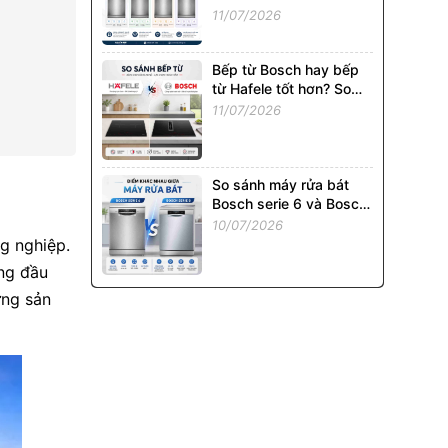
02P: Model Nào Đáng
11/07/2026
Mua Nhất?
Bếp từ Bosch hay bếp
từ Hafele tốt hơn? So
sánh chi tiết từ A - Z
11/07/2026
So sánh máy rửa bát
Bosch serie 6 và Bosch
Serie 8: Có đáng chi
10/07/2026
thêm tiền?
g nghiệp.
ng đầu
ừng sản