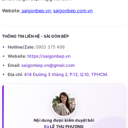
Website:
saigonbep.vn
;
saigonbep.com.vn
THÔNG TIN LIÊN HỆ - SÀI GÒN BẾP
Hotline/Zalo:
0903 375 499
Website:
https://saigonbep.vn
Email:
saigonbep.vn@gmail.com
Địa chỉ:
414 Đường 3 tháng 2, P.12, Q.10, TPHCM.
Nội dung được kiểm duyệt bởi
Bà
LÊ THU PHƯƠNG