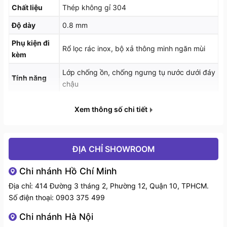
Chất liệu
Thép không gỉ 304
Độ dày
0.8 mm
Phụ kiện đi
Rổ lọc rác inox, bộ xả thông minh ngăn mùi
kèm
Lớp chống ồn, chống ngưng tụ nước dưới đáy
Tính năng
chậu
Thiết kế và chất liệu
Kích thước
2. Một số đặc điểm nổi bật
W800 x D500 x H200 mm
Xem thông số chi tiết
tổng thể
1 hộc rửa và 1 bàn chờ tiện lợi:
Giúp phân chia khu
Kích thước
vực rửa – đặt để hiệu quả, tiết kiệm thời gian.
W778 x D478 mm
lỗ đá
ĐỊA CHỈ SHOWROOM
Thoát nước nhanh:
Trang bị bộ xả chống tràn,
Chi nhánh Hồ Chí Minh
ngăn mùi, giúp thoát nước dễ dàng.
Địa chỉ: 414 Đường 3 tháng 2, Phường 12, Quận 10, TPHCM.
Chống ồn:
Công nghệ sơn tĩnh điện phủ dưới đáy
Số điện thoại:
0903 375 499
chậu rửa
hạn chế tiếng ồn khi sử dụng.
Chi nhánh Hà Nội