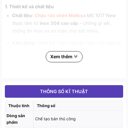
1. Thiết kế và chất liệu
Chất liệu:
Chậu rửa chén Malloca
MS 1017 New
được làm từ
inox 304 cao cấp
– chống gỉ sét,
chống ăn mòn và an toàn cho sức khỏe.
Kiểu dáng:
Thiết kế 1
hộc rửa và 1 bàn chờ tiện lợi.
Kích thước tiêu chuẩn:
Phù hợp cho nhiều loại tủ
Xem thêm
bếp, tạo sự tiện nghi trong không gian bếp.
Bề mặt xử lý:
Inox bóng mờ, hạn chế bám vết bẩn
và trầy xước, giữ chậu luôn sáng đẹp như mới.
THÔNG SỐ KĨ THUẬT
Thuộc tính
Thông số
Dòng sản
Chế tạo bán thủ công
phẩm