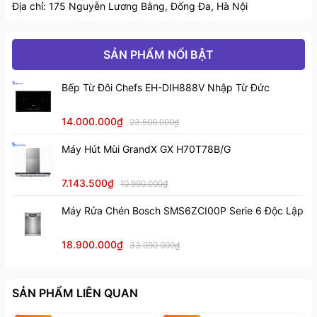
Địa chỉ: 175 Nguyễn Lương Bằng, Đống Đa, Hà Nội
SẢN PHẨM NỔI BẬT
Bếp Từ Đôi Chefs EH-DIH888V Nhập Từ Đức
14.000.000₫
23.500.000₫
Máy Hút Mùi GrandX GX H70T78B/G
7.143.500₫
10.990.000₫
Một số đặc điểm nổi bật
Máy Rửa Chén Bosch SMS6ZCI00P Serie 6 Độc Lập
3. Hướng dẫn vệ sinh và bảo quản
18.900.000₫
33.990.000₫
Để chậu rửa chén Malloca MS 1017 New luôn sáng
bóng và bền đẹp, bạn nên:
SẢN PHẨM LIÊN QUAN
Vệ sinh hằng ngày:
Sau khi sử dụng, rửa sạch chậu