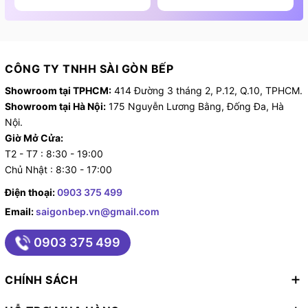
Bảo quản và vệ sinh sản phẩm
CÔNG TY TNHH SÀI GÒN BẾP
Liên hệ ngay Hotline/Zalo:
0903.375.499
hoặc đến
Showroom tại TPHCM:
414 Đường 3 tháng 2, P.12, Q.10, TPHCM.
showroom
Sài Gòn Bếp
để được tư vấn chi tiết hơn và
Showroom tại Hà Nội:
175 Nguyễn Lương Bằng, Đống Đa, Hà
trải nghiệm thực tế sản phẩm này.
Nội.
Giờ Mở Cửa:
T2 - T7 : 8:30 - 19:00
Chủ Nhật : 8:30 - 17:00
Điện thoại:
0903 375 499
Email:
saigonbep.vn@gmail.com
0903 375 499
CHÍNH SÁCH