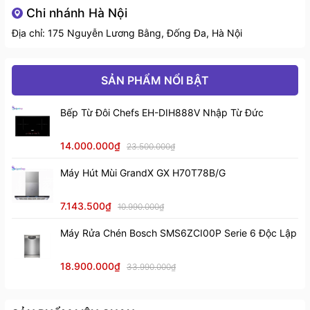
Chi nhánh Hà Nội
Địa chỉ: 175 Nguyễn Lương Bằng, Đống Đa, Hà Nội
Thiết kế và chất liệu
2. Một số đặc điểm nổi bật
SẢN PHẨM NỔI BẬT
-
Kích thước rộng rãi
: 1160R x 510S x 217C mm, đáp
ứng nhu cầu rửa chén bát, rau củ quả và dụng cụ nấu
Bếp Từ Đôi Chefs EH-DIH888V Nhập Từ Đức
nướng lớn.
14.000.000₫
23.500.000₫
-
Độ bền vượt trội
: Khả năng chịu nhiệt, chịu lực tốt,
Máy Hút Mùi GrandX GX H70T78B/G
hạn chế nứt vỡ trong quá trình sử dụng.
7.143.500₫
-
Thiết kế thông minh
: Hố chậu sâu giúp hạn chế bắn
10.990.000₫
nước ra ngoài, mang lại trải nghiệm tiện lợi và sạch sẽ.
Máy Rửa Chén Bosch SMS6ZCI00P Serie 6 Độc Lập
-
Tính thẩm mỹ cao
: Màu sắc sang trọng, phù hợp với
18.900.000₫
33.990.000₫
nhiều phong cách thiết kế bếp hiện đại.
-
Xuất xứ châu Âu
: Nhập khẩu nguyên chiếc từ Ý, đảm