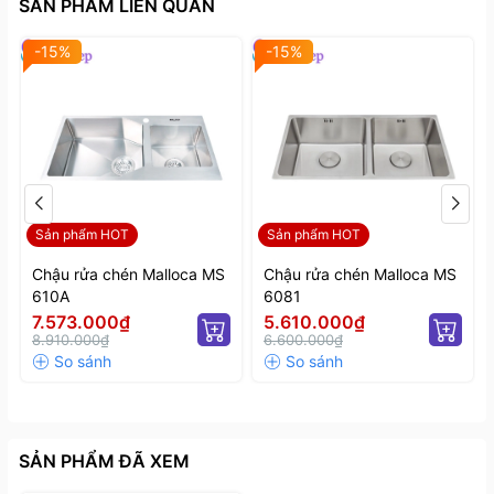
SẢN PHẨM LIÊN QUAN
bảo tiêu chuẩn chất lượng quốc tế.
-15%
-15%
-
Chính sách bảo hành 36 tháng
, mang đến sự an tâm
tối đa cho người dùng.
Sản phẩm HOT
Sản phẩm HOT
Chậu rửa chén Malloca MS
Chậu rửa chén Malloca MS
610A
6081
7.573.000₫
5.610.000₫
8.910.000₫
6.600.000₫
SẢN PHẨM ĐÃ XEM