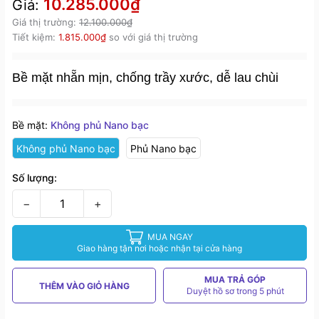
10.285.000₫
Giá:
Giá thị trường:
12.100.000₫
Tiết kiệm:
1.815.000₫
so với giá thị trường
Bề mặt nhẵn mịn, chống trầy xước, dễ lau chùi
Bề mặt:
Không phủ Nano bạc
Không phủ Nano bạc
Phủ Nano bạc
Số lượng:
−
+
MUA NGAY
Giao hàng tận nơi hoặc nhận tại cửa hàng
MUA TRẢ GÓP
THÊM VÀO GIỎ HÀNG
Duyệt hồ sơ trong 5 phút