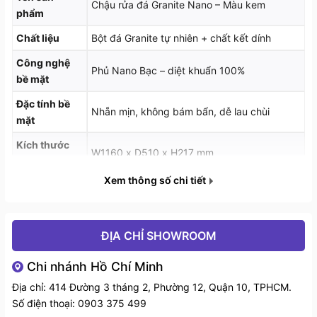
Chậu rửa đá Granite Nano – Màu kem
nghệ Nano hiện đại giúp bề mặt chậu kháng khuẩn,
phẩm
hạn chế bám bẩn và duy trì độ sáng mới lâu dài.
Chất liệu
Bột đá Granite tự nhiên + chất kết dính
Công nghệ
Phủ Nano Bạc – diệt khuẩn 100%
bề mặt
Đặc tính bề
Nhẵn mịn, không bám bẩn, dễ lau chùi
mặt
Kích thước
W1160 x D510 x H217 mm
sản phẩm
Xem thông số chi tiết
Kích thước lỗ
W1140 x D480 mm
đá
Xuất xứ
Ý
ĐỊA CHỈ SHOWROOM
Chi nhánh Hồ Chí Minh
Địa chỉ: 414 Đường 3 tháng 2, Phường 12, Quận 10, TPHCM.
Số điện thoại:
0903 375 499