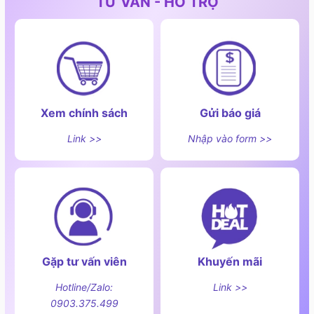
TƯ VẤN - HỖ TRỢ
-
Không dùng vật cứng chà xát
: Chỉ nên dùng miếng
bọt biển mềm để vệ sinh.
Xem chính sách
Gửi báo giá
Link >>
Nhập vào form >>
Gặp tư vấn viên
Khuyến mãi
Hotline/Zalo:
Link >>
0903.375.499