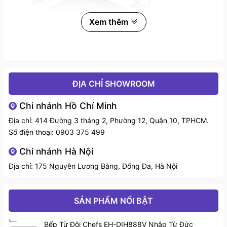
Xem thêm
ĐỊA CHỈ SHOWROOM
Chi nhánh Hồ Chí Minh
Địa chỉ: 414 Đường 3 tháng 2, Phường 12, Quận 10, TPHCM.
Số điện thoại:
0903 375 499
Chậu rửa Konox KN8248DOB
Chi nhánh Hà Nội
Điểm nổi bật của chậu rửa bát Konox
Địa chỉ: 175 Nguyễn Lương Bằng, Đống Đa, Hà Nội
KN8248DOB
- Bề mặt chậu là công nghệ Brass vô cùng hiện đại. Công
nghệ này sẽ chống bám dầu và hạn chế xước mờ với
SẢN PHẨM NỔI BẬT
mức độ tinh xảo cao hiệu quả.
Bếp Từ Đôi Chefs EH-DIH888V Nhập Từ Đức