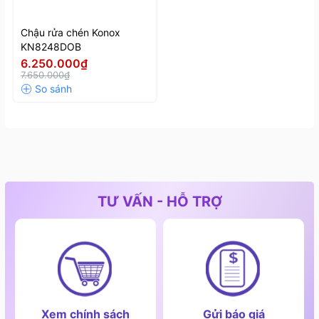
Chậu rửa chén Konox
KN8248DOB
6.250.000₫
7.650.000₫
Hai vùng rửa độc lập
TƯ VẤN - HỖ TRỢ
Xem chính sách
Gửi báo giá