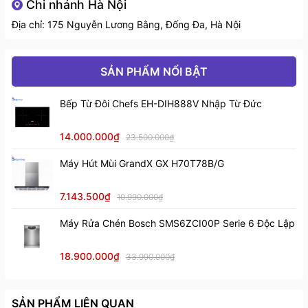
Chi nhánh Hà Nội
trong quá trình sử dụng.
Chế độ bảo
Chậu rửa bát: 10 năm
Địa chỉ: 175 Nguyễn Lương Bằng, Đống Đa, Hà Nội
hành
Siphon: 03 năm
SẢN PHẨM NỔI BẬT
Bếp Từ Đôi Chefs EH-DIH888V Nhập Từ Đức
14.000.000₫
23.500.000₫
Máy Hút Mùi GrandX GX H70T78B/G
Chất liệu bền bỉ và cứng chắc
7.143.500₫
10.990.000₫
2. Một số đặc điểm nổi bật
Máy Rửa Chén Bosch SMS6ZCI00P Serie 6 Độc Lập
- Lớp đệm cao su dưới chậu bếp giúp giảm tiếng ồn
18.900.000₫
33.990.000₫
hiệu quả khi sử dụng, mang lại không gian yên tĩnh, dễ
chịu và thư giãn mỗi khi nấu nướng hay rửa bát.
SẢN PHẨM LIÊN QUAN