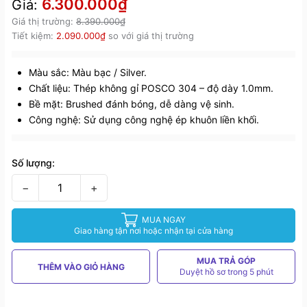
6.300.000₫
Giá:
Giá thị trường:
8.390.000₫
Tiết kiệm:
2.090.000₫
so với giá thị trường
Màu sắc: Màu bạc / Silver.
Chất liệu: Thép không gỉ POSCO 304 – độ dày 1.0mm.
Bề mặt: Brushed đánh bóng, dễ dàng vệ sinh.
Công nghệ: Sử dụng công nghệ ép khuôn liền khối.
Số lượng:
−
+
MUA NGAY
Giao hàng tận nơi hoặc nhận tại cửa hàng
MUA TRẢ GÓP
THÊM VÀO GIỎ HÀNG
Duyệt hồ sơ trong 5 phút