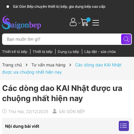
Sài Gòn Bếp chuyên thiết bị bếp, gia dụng bếp cao cấp
|
|
|
Thiết kế tủ bếp
Thiết bị bếp
Dụng cụ bếp
Lắp đặt - sửa chữa
Trang chủ
Tư vấn mua hàng
Các dòng dao KAI Nhật
được ưa chuộng nhất hiện nay
Các dòng dao KAI Nhật được ưa
chuộng nhất hiện nay
Thứ Hai, 22/12/2025
SÀI GÒN BẾP
Nội dung bài viết