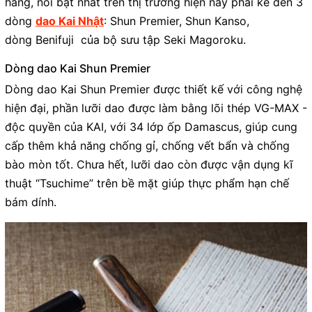
hàng, nổi bật nhất trên thị trường hiện nay phải kể đến 3
dòng
dao Kai Nhật
: Shun Premier, Shun Kanso,
dòng Benifuji của bộ sưu tập Seki Magoroku.
Dòng dao Kai Shun Premier
Dòng dao Kai Shun Premier được thiết kế với công nghệ
hiện đại, phần lưỡi dao được làm bằng lõi thép VG-MAX -
độc quyền của KAI, với 34 lớp ốp Damascus, giúp cung
cấp thêm khả năng chống gỉ, chống vết bẩn và chống
bào mòn tốt. Chưa hết, lưỡi dao còn được vận dụng kĩ
thuật “Tsuchime” trên bề mặt giúp thực phẩm hạn chế
bám dính.