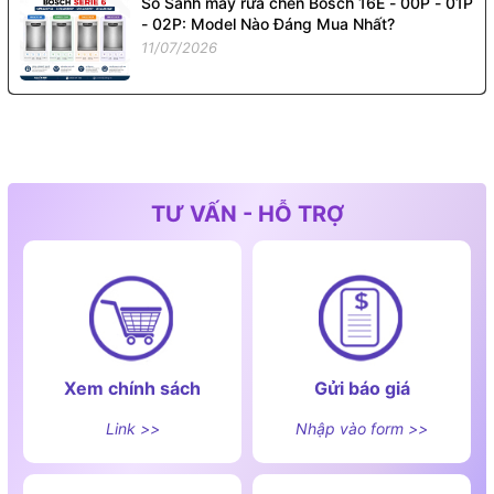
So Sánh máy rửa chén Bosch 16E - 00P - 01P
- 02P: Model Nào Đáng Mua Nhất?
11/07/2026
TƯ VẤN - HỖ TRỢ
Xem chính sách
Gửi báo giá
Link >>
Nhập vào form >>