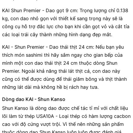
KAI Shun Premier - Dao gọt 9 cm: Trọng lượng chỉ 0.138
kg, con dao nhỏ gọn với thiết kế sang trọng này sẽ là
công cụ hỗ trợ đắc lực cho bạn khi cần gọt vỏ và cắt tỉa
các loại trái cây thành những hình dạng đẹp mắt.
KAI - Shun Premier - Dao thái thịt 24 cm: Nếu bạn yêu
thích món sashimi thì hãy sắm ngay cho gian bếp của
mình một con dao thái thịt 24 cm thuộc dòng Shun
Premier. Ngoài khả năng thái lát thịt cá, con dao này
cũng có thể được dùng để thái giăm bông và thịt thành
những lát dài mà không hề bị rách hay tưa.
Dòng dao KAI - Shun Kanso
Shun Kanso là dòng dao được chế tác tỉ mỉ với chất liệu
lõi làm từ thép USA10A - Loại thép có hàm lượng cacbon
cao với độ cứng vượt trội. Vì thế nên những sản phẩm
thuộc dòng dao Shun Kanso luôn luôn được đánh giá