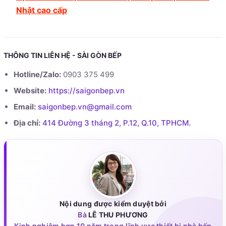
Nhật cao cấp
THÔNG TIN LIÊN HỆ - SÀI GÒN BẾP
Hotline/Zalo:
0903 375 499
Website:
https://saigonbep.vn
Email:
saigonbep.vn@gmail.com
Địa chỉ:
414 Đường 3 tháng 2, P.12, Q.10, TPHCM.
Nội dung được kiểm duyệt bởi
Bà
LÊ THU PHƯƠNG
Kinh nghiệm hơn 10 năm trong lĩnh vực thiết bị nhà bếp